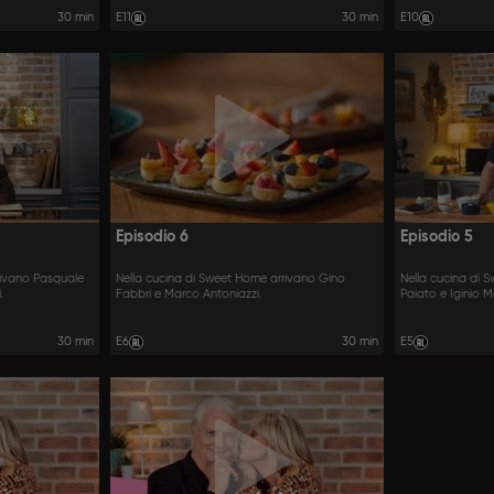
30 min
E11
30 min
E10
Episodio 6
Episodio 5
rivano Pasquale
Nella cucina di Sweet Home arrivano Gino
Nella cucina di 
.
Fabbri e Marco Antoniazzi.
Paiato e Iginio M
30 min
E6
30 min
E5