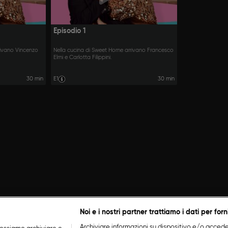
Episodio 1
rivano Vincenzo
Nella cucina di Sweet Home arrivano Francesco
Elmi e Carlotta Filippini.
30 min
E1
30 min
Noi e i nostri partner trattiamo i dati per forn
Archiviare informazioni su dispositivo e/o accederv