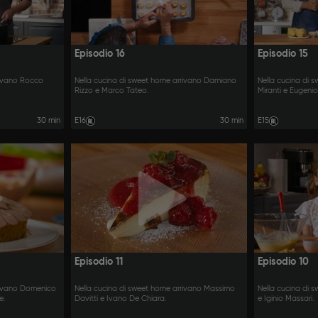
Episodio 16
Episodio 15
rivano Rocco
Nella cucina di sweet home arrivano Damiano
Nella cucina di 
Rizzo e Marco Tateo.
Miranti e Eugeni
30 min
E16
30 min
E15
Episodio 11
Episodio 10
rivano Domenico
Nella cucina di sweet home arrivano Massimo
Nella cucina di 
e.
Davitti e Ivano De Chiara.
e Iginio Massari.