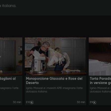
 italiana.
aglioni al
Monoporzione Glassata e Rose del
Torta Paradi
Deserto
in versione g
insegnano l'arte
Iginio Massari e i maestri APEI insegnano l'arte
Iginio Massari e 
dolcezza italiana.
dolcezza italiana
30 min
E10
30 min
E9