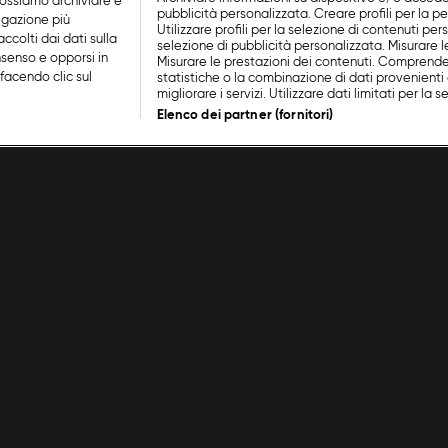
ossiamo archiviare e
pubblicità personalizzata. Creare profili per la p
vigazione più
Utilizzare profili per la selezione di contenuti perso
ccolti dai dati sulla
selezione di pubblicità personalizzata. Misurare l
nsenso e opporsi in
Misurare le prestazioni dei contenuti. Comprende
facendo clic sul
statistiche o la combinazione di dati provenienti 
migliorare i servizi. Utilizzare dati limitati per la 
Elenco dei partner (fornitori)
misù e Frollini
Sweet
Cookie Policy
Lavora con noi