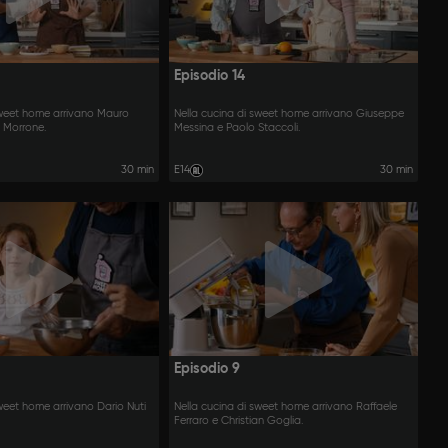
Episodio 14
sweet home arrivano Mauro
Nella cucina di sweet home arrivano Giuseppe
o Morrone.
Messina e Paolo Staccoli.
30 min
E14
30 min
Episodio 9
sweet home arrivano Dario Nuti
Nella cucina di sweet home arrivano Raffaele
Ferraro e Christian Goglia.