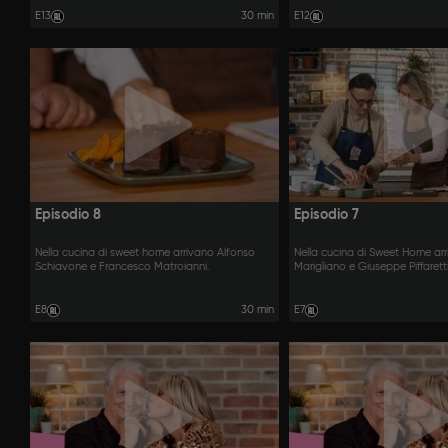
E13
30 min
E12
Episodio 8
Episodio 7
Nella cucina di sweet home arrivano Alfonso
Nella cucina di Sweet Home ar
Schiavone e Francesco Matroianni.
Marigliano e Giuseppe Piffaretti
E8
30 min
E7