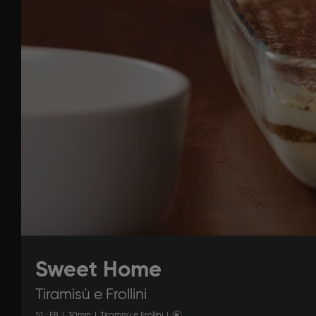
Sweet Home
Tiramisù e Frollini
S
1
: E
8
|
30
min
|
Tiramisù e Frollini
|