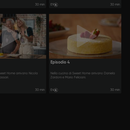
30 min
E9
30 min
Episodio 4
Sweet Home arrivano Nicola
Nella cucina di Sweet Home arrivano Daniela
assari.
Zardoni e Mario Feliciani.
30 min
E4
30 min