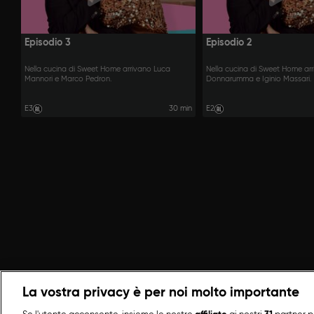
Episodio 3
Episodio 2
Nella cucina di Sweet Home arrivano Luca
Nella cucina di Sweet Home ar
Mannori e Marco Pedron.
Donnarumma e Iginio Massari.
E3
30 min
E2
La vostra privacy è per noi molto importante