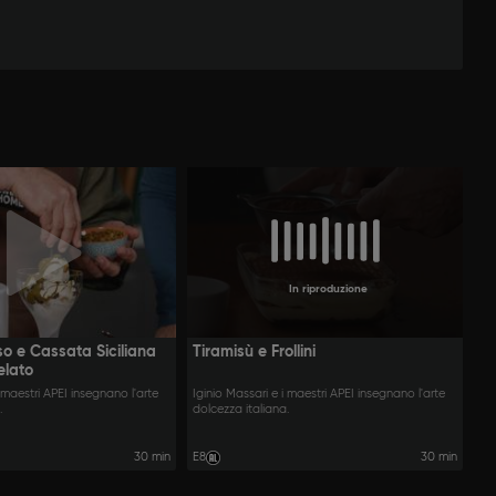
In riproduzione
so e Cassata Siciliana
Tiramisù e Frollini
elato
i maestri APEI insegnano l'arte
Iginio Massari e i maestri APEI insegnano l'arte
.
dolcezza italiana.
30 min
E8
30 min