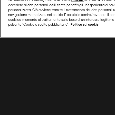
Se l'utente acconsente, insieme le nostre
affiliate
ai nostri
31
partner p
accedere ai dati personali dell'utente per offrirgli un'esperienza di na
personalizzata. Ciò avviene tramite il trattamento dei dati personali ra
navigazione memorizzati nei cookie. È possibile fornire/revocare il co
qualsiasi momento al trattamento sulla base di un interesse legittimo 
pulsante “Cookie e scelte pubblicitarie”.
Politica sui cookie
/
Programmi Food Network
/
Sweet Home
/
Tira
Condizioni d'uso
Privacy policy