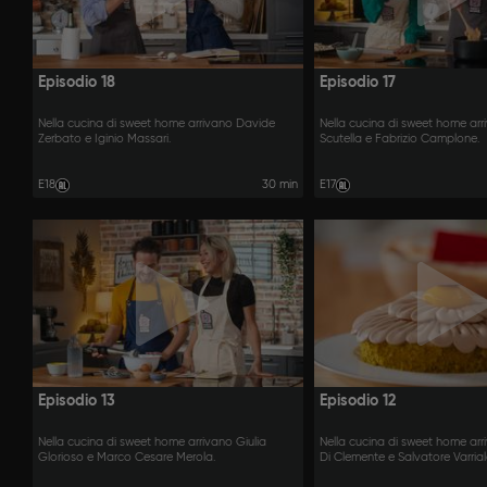
Episodio 18
Episodio 17
Nella cucina di sweet home arrivano Davide
Nella cucina di sweet home ar
Zerbato e Iginio Massari.
Scutella e Fabrizio Camplone.
E18
30 min
E17
Episodio 13
Episodio 12
Nella cucina di sweet home arrivano Giulia
Nella cucina di sweet home ar
Glorioso e Marco Cesare Merola.
Di Clemente e Salvatore Varrial