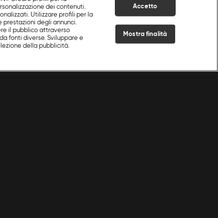
Accetto
ersonalizzazione dei contenuti.
nalizzati. Utilizzare profili per la
e prestazioni degli annunci.
re il pubblico attraverso
Mostra finalità
da fonti diverse. Sviluppare e
selezione della pubblicità.
Live Now
 Home
|
Tiramisù e Frollini
|
S
1
:E
8
Cookie e scelte pubblicitarie
Problemi di ricezione?