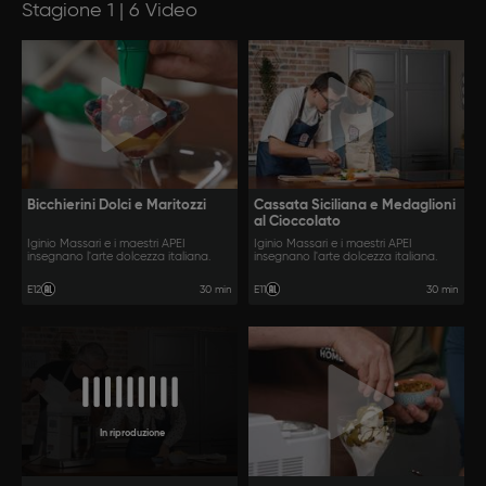
Stagione 1 | 6 Video
Bicchierini Dolci e Maritozzi
Cassata Siciliana e Medaglioni
al Cioccolato
Iginio Massari e i maestri APEI
Iginio Massari e i maestri APEI
insegnano l'arte dolcezza italiana.
insegnano l'arte dolcezza italiana.
30 min
30 min
E12
E11
In riproduzione