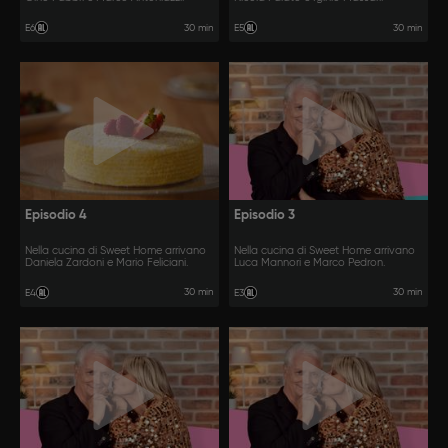
30 min
30 min
E6
E5
Episodio 4
Episodio 3
Nella cucina di Sweet Home arrivano
Nella cucina di Sweet Home arrivano
Daniela Zardoni e Mario Feliciani.
Luca Mannori e Marco Pedron.
30 min
30 min
E4
E3