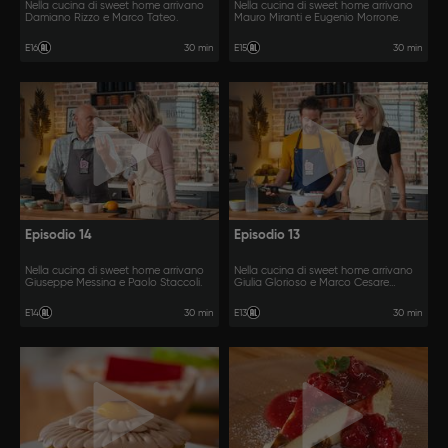
Nella cucina di sweet home arrivano
Nella cucina di sweet home arrivano
Damiano Rizzo e Marco Tateo.
Mauro Miranti e Eugenio Morrone.
30 min
30 min
E16
E15
Episodio 14
Episodio 13
Nella cucina di sweet home arrivano
Nella cucina di sweet home arrivano
Giuseppe Messina e Paolo Staccoli.
Giulia Glorioso e Marco Cesare
Merola.
30 min
30 min
E14
E13