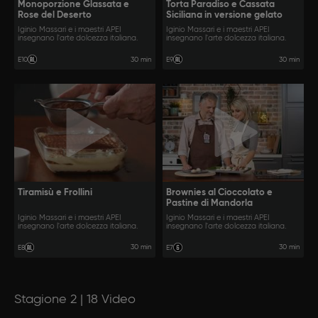
Monoporzione Glassata e
Torta Paradiso e Cassata
Rose del Deserto
Siciliana in versione gelato
Iginio Massari e i maestri APEI
Iginio Massari e i maestri APEI
insegnano l'arte dolcezza italiana.
insegnano l'arte dolcezza italiana.
30 min
30 min
E10
E9
Tiramisù e Frollini
Brownies al Cioccolato e
Pastine di Mandorla
Iginio Massari e i maestri APEI
Iginio Massari e i maestri APEI
insegnano l'arte dolcezza italiana.
insegnano l'arte dolcezza italiana.
30 min
30 min
E8
E7
Stagione 2 | 18 Video