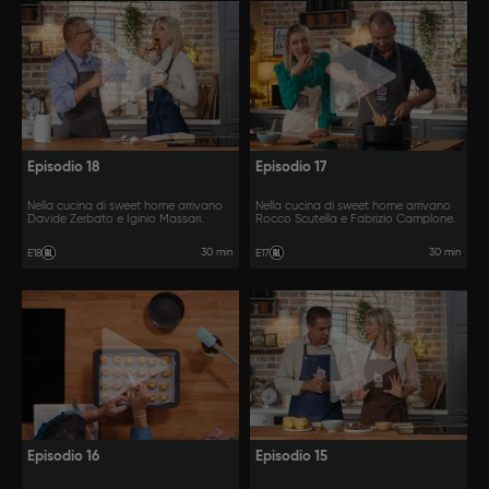
Episodio 18
Episodio 17
Nella cucina di sweet home arrivano
Nella cucina di sweet home arrivano
Davide Zerbato e Iginio Massari.
Rocco Scutella e Fabrizio Camplone.
30 min
30 min
E18
E17
Episodio 16
Episodio 15