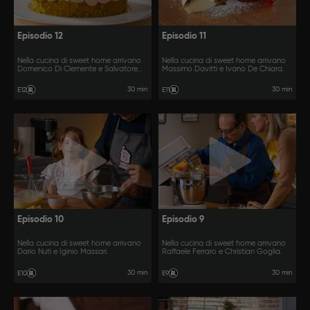
Episodio 12
Episodio 11
Nella cucina di sweet home arrivano
Nella cucina di sweet home arrivano
Domenico Di Clemente e Salvatore
Massimo Davitti e Ivano De Chiara.
Varriale.
30 min
30 min
E12
E11
Episodio 10
Episodio 9
Nella cucina di sweet home arrivano
Nella cucina di sweet home arrivano
Dario Nuti e Iginio Massari.
Raffaele Ferraro e Christian Goglia.
30 min
30 min
E10
E9