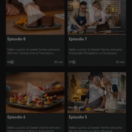
Episodio 8
Episodio 7
Nella cucina di sweet home arrivano
Nella cucina di Sweet Home arrivano
Alfonso Schiavone e Francesco
Pasquale Marigliano e Giuseppe
Matroianni.
Piffaretti.
30 min
30 min
E8
E7
Episodio 6
Episodio 5
Nella cucina di Sweet Home arrivano
Nella cucina di Sweet Home arrivano
Gino Fabbri e Marco Antoniazzi.
Nicola Paiato e Iginio Massari.