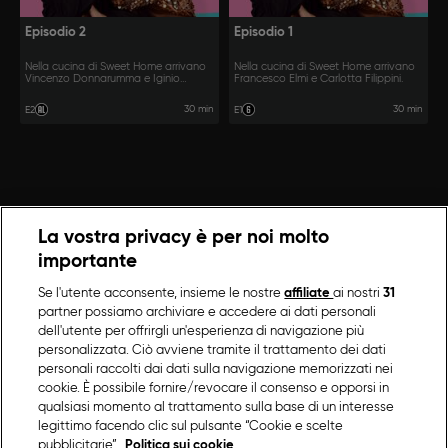
Episodio 2
Episodio 1
Nella cucina di Sweet Home arrivano
Nella cucina di Sweet Home arrivano
Vincenzo Donnarumma e Iginio
Francesco Elmi e Carlotta Filippini.
Massari.
30 min
30 min
E2
E1
La vostra privacy è per noi molto
importante
Se l'utente acconsente, insieme le nostre
affiliate
ai nostri
31
partner possiamo archiviare e accedere ai dati personali
dell'utente per offrirgli un'esperienza di navigazione più
personalizzata. Ciò avviene tramite il trattamento dei dati
personali raccolti dai dati sulla navigazione memorizzati nei
cookie. È possibile fornire/revocare il consenso e opporsi in
qualsiasi momento al trattamento sulla base di un interesse
legittimo facendo clic sul pulsante “Cookie e scelte
pubblicitarie”.
Politica sui cookie