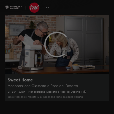
Sweet Home
Monoporzione Glassata e Rose del Deserto
S
1
: E
10
|
30
min
|
Monoporzione Glassata e Rose del Deserto
|
Iginio Massari e i maestri APEI insegnano l'arte dolcezza italiana.