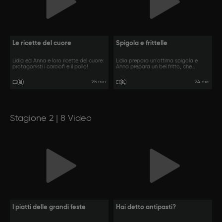
Le ricette del cuore
Spigola e frittelle
Lidia ed Anna e loro ricette del cuore:
Lidia prepara un'ottima spigola e
protagonisti i carciofi e il pollo!
Anna prepara un bel fritto, che
passione!
25 min
24 min
E2
E1
Stagione 2 | 8 Video
I piatti delle grandi feste
Hai detto antipasti?