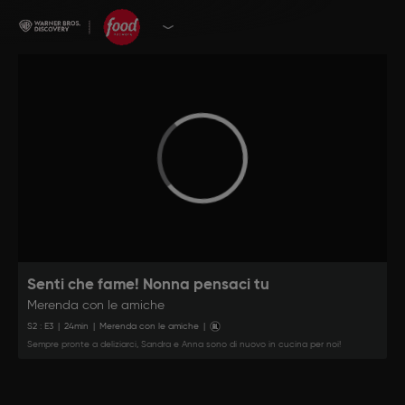
Senti che fame! Nonna pensaci tu
Merenda con le amiche
S
2
: E
3
|
24
min
|
Merenda con le amiche
|
Sempre pronte a deliziarci, Sandra e Anna sono di nuovo in cucina per noi!