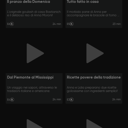
Il pranzo della Domenica
Tutto fatto in casa
L'originale goulash di casa Bastianich
Il morbido pane di Anna per
e il delizioso riso di Anna Moroni!
accompagnare le braciole al forno di
Lidia!
24 min
23 min
E6
E5
Dal Piemonte al Mississippi
Ricette povere della tradizione
Un viaggio nei sapori, attraverso le
Anna e Lidia preparano due ricette
tradizioni italiane e americane.
golosissime con ingredienti semplici!
24 min
24 min
E4
E3