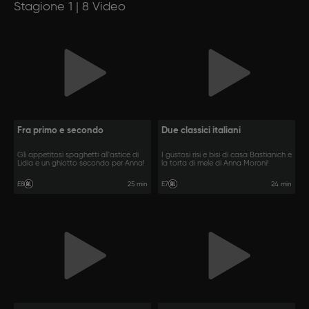
Stagione 1 | 8 Video
Fra primo e secondo
Due classici italiani
Gli appetitosi spaghetti all'astice di
I gustosi risi e bisi di casa Bastianich e
Lidia e un ghiotto secondo per Anna!
la torta di mele di Anna Moroni!
25 min
24 min
E8
E7