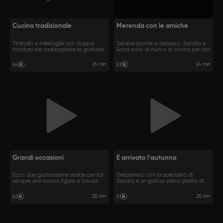
Cucina tradizionale
Merenda con le amiche
Timballo e millefoglie con doppia
Sempre pronte a deliziarci, Sandra e
farcitura per raddoppiare la goduria!
Anna sono di nuovo in cucina per noi!
25 min
24 min
E4
E3
Grandi occasioni
È arrivato l'autunno
Ecco due gustosissime ricette per far
Deliziamoci con la specialità di
sempre una buona figura a tavola
Sandra e un goloso primo piatto di
Anna
25 min
25 min
E2
E1