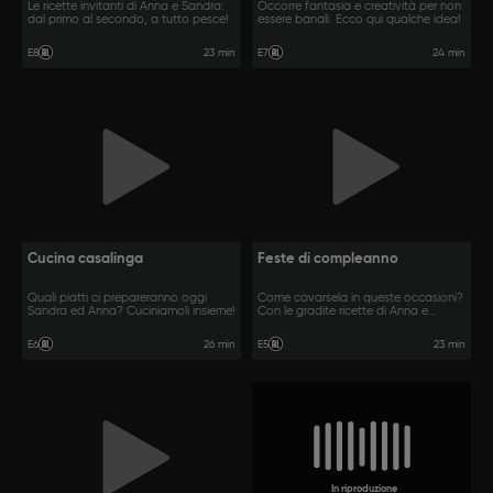
Le ricette invitanti di Anna e Sandra:
Occorre fantasia e creatività per non
dal primo al secondo, a tutto pesce!
essere banali. Ecco qui qualche idea!
23 min
24 min
E8
E7
Cucina casalinga
Feste di compleanno
Quali piatti ci prepareranno oggi
Come cavarsela in queste occasioni?
Sandra ed Anna? Cuciniamoli insieme!
Con le gradite ricette di Anna e
Sandra
26 min
23 min
E6
E5
In riproduzione