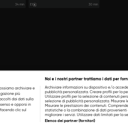
34 min
E1
30 min
Noi e i nostri partner trattiamo i dati per forn
Archiviare informazioni su dispositivo e/o accederv
ossiamo archiviare e
pubblicità personalizzata. Creare profili per la p
vigazione più
Utilizzare profili per la selezione di contenuti perso
ccolti dai dati sulla
selezione di pubblicità personalizzata. Misurare l
nsenso e opporsi in
Misurare le prestazioni dei contenuti. Comprende
facendo clic sul
statistiche o la combinazione di dati provenienti 
migliorare i servizi. Utilizzare dati limitati per la 
Elenco dei partner (fornitori)