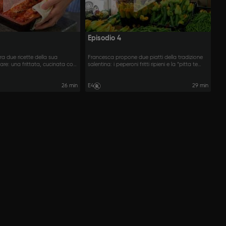
Episodio 4
a due ricette della sua
Francesca propone due piatti della tradizione
iare: una frittata, cucinata con
salentina: i peperoni fritti ripieni e la “pitta te
gli, e delle speciali polpette.
mennule”, una torta antica e gustosa.
26 min
E4
29 min