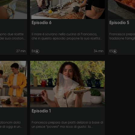
Episodio 6
Episodio 5
gono due ricette
Il mare è sovrano nella cucina di Francesca,
Francesca prepar
ei suoi crostoni
che in questo episodio propone la sua ricetta
tradizione famigl
a Adele.
del risotto alla pescatora e la parmigiana di
l’aiuto dei suoi fi
mare.
27 min
E6
34 min
E5
Episodio 1
lzoncini dolci
Francesca prepara due piatti deliziosi a base di
tte di oggi è un
un pesce “povero” ma ricco di gusto: la
palamita.