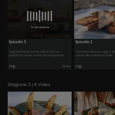
In riproduzione
Episodio 3
Episodio 2
Oggi Francesca cucina calzoni fritti con
Francesca Micoccio oggi ci deli
pezzetti di cavallo e torta del passaparola.
patate alla salentina e mpille.
E3
32 min
E2
Stagione 3 | 8 Video