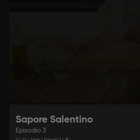
Sapore Salentino
Episodio 3
S
2
: E
3
|
32
min
|
Episodio 3
|