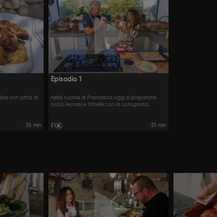
Episodio 1
zia con pitta di
Nella cucina di Francesca oggi si preparano
rustici leccesi e frittelle con la cotognata.
35 min
E1
35 min