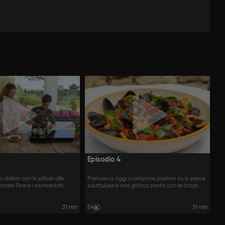
Episodio 4
 delizia con le pittule alle
Francesca oggi ci propone pastina cu lu pesce
mmare Pina e i municeddhi.
sciuttulusa e una golosa pasta con le cozze
ripiene.
31 min
E4
31 min