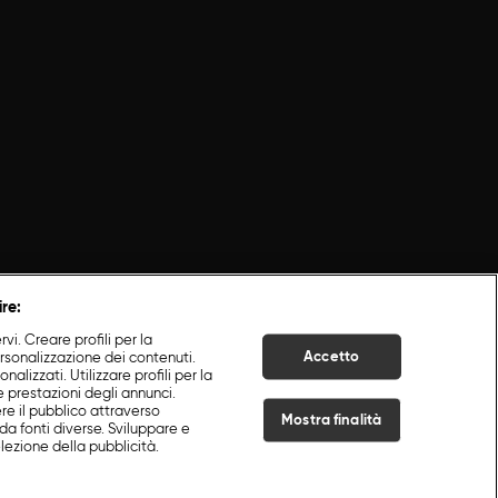
ire:
i. Creare profili per la
Accetto
ersonalizzazione dei contenuti.
nalizzati. Utilizzare profili per la
e prestazioni degli annunci.
re il pubblico attraverso
Mostra finalità
da fonti diverse. Sviluppare e
selezione della pubblicità.
Live Now