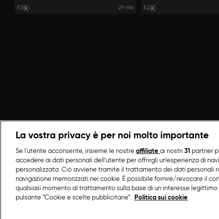
E3
29 min
E2
La vostra privacy è per noi molto importante
Se l'utente acconsente, insieme le nostre
affiliate
ai nostri
31
partner p
accedere ai dati personali dell'utente per offrirgli un'esperienza di na
personalizzata. Ciò avviene tramite il trattamento dei dati personali ra
navigazione memorizzati nei cookie. È possibile fornire/revocare il co
qualsiasi momento al trattamento sulla base di un interesse legittimo 
pulsante “Cookie e scelte pubblicitarie”.
Politica sui cookie