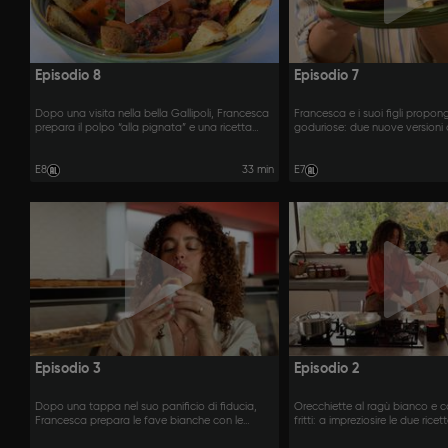
Episodio 8
Episodio 7
Dopo una visita nella bella Gallipoli, Francesca
Francesca e i suoi figli propon
prepara il polpo “alla pignata” e una ricetta
goduriose: due nuove versioni d
gustosa e salva tempo: i gamberoni al sale.
salentini e i polpettoni di Nonn
E8
33 min
E7
Episodio 3
Episodio 2
Dopo una tappa nel suo panificio di fiducia,
Orecchiette al ragù bianco e ca
Francesca prepara le fave bianche con le
fritti: a impreziosire le due rice
cicorie e il polpo con l’acquasale.
ingrediente magico: il miele.