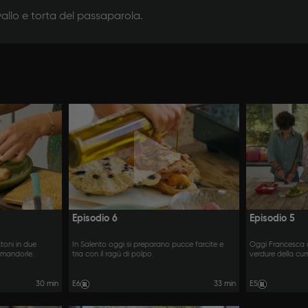
vallo e torta del passaparola.
Episodio 6
Episodio 5
toni in due
In Salento oggi si preparano pucce farcite e
Oggi Francesca ci
e mandorle.
tria con il ragù di polpo.
verdure della cu
30 min
E6
33 min
E5