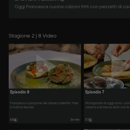
Oggi Francesca cucina calzoni fritti con pezzetti di ca
Stagione 2 | 8 Video
Episodio 8
Episodio 7
Francesca ci propone dei classici salentini: frise
Protagonisti di oggi sono i cros
e fruttoni leccesi.
versioni e le trecce dolci con l
E8
34 min
E7