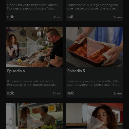
Dopo una visita nella bella Gallipoli,
Francesca e i suoi figli propongono
Francesca prepara il polpo “alla
due ricette goduriose: due nuove
pignata” e una ricetta gustosa e
versioni dei suoi crostoni salentini e i
salva tempo: i gamberoni al sale.
polpettoni di Nonna Adele.
33 min
27 min
E8
E7
Episodio 6
Episodio 5
Il mare è sovrano nella cucina di
Francesca prepara due ricette della
Francesca, che in questo episodio
sua tradizione famigliare: una frittata,
propone la sua ricetta del risotto alla
cucinata con l’aiuto dei suoi figli, e
pescatora e la parmigiana di mare.
delle speciali polpette.
34 min
26 min
E6
E5