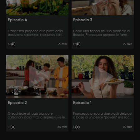
Episodio 4
Episodio 3
Francesca propone due piatti della
Dopo una tappa nel suo panificio di
tradizione salentina: i peperoni fritti
fiducia, Francesca prepara le fave
ripieni e la “pitta te mennule”, una
bianche con le cicorie e il polpo con
torta antica e gustosa.
l’acquasale.
29 min
29 min
E4
E3
Episodio 2
Episodio 1
Orecchiette al ragù bianco e
Francesca prepara due piatti deliziosi
calzoncini dolci fritti: a impreziosire le
a base di un pesce “povero” ma ricco
due ricette di oggi è un ingrediente
di gusto: la palamita.
magico: il miele.
34 min
30 min
E2
E1