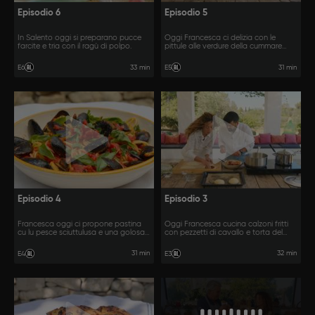
Episodio 6
Episodio 5
In Salento oggi si preparano pucce
Oggi Francesca ci delizia con le
farcite e tria con il ragù di polpo.
pittule alle verdure della cummare
Pina e i municeddhi.
33 min
31 min
E6
E5
Episodio 4
Episodio 3
Francesca oggi ci propone pastina
Oggi Francesca cucina calzoni fritti
cu lu pesce sciuttulusa e una golosa
con pezzetti di cavallo e torta del
pasta con le cozze ripiene.
passaparola.
31 min
32 min
E4
E3