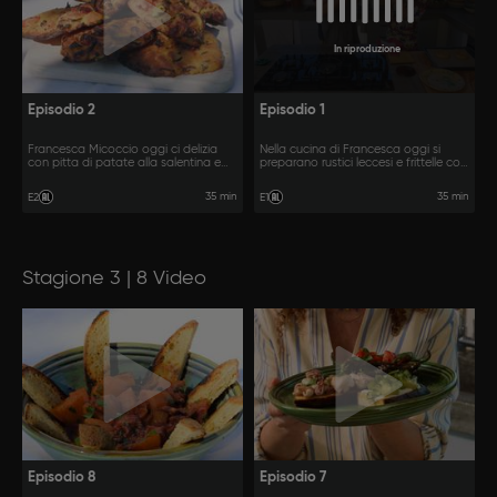
In riproduzione
Episodio 2
Episodio 1
Francesca Micoccio oggi ci delizia
Nella cucina di Francesca oggi si
con pitta di patate alla salentina e
preparano rustici leccesi e frittelle con
mpille.
la cotognata.
35 min
35 min
E2
E1
Stagione 3 | 8 Video
Episodio 8
Episodio 7