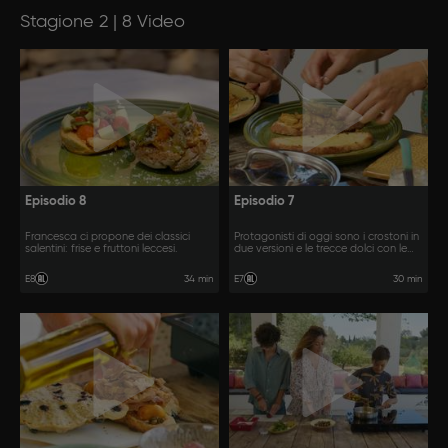
Stagione 2 | 8 Video
Episodio 8
Episodio 7
Francesca ci propone dei classici
Protagonisti di oggi sono i crostoni in
salentini: frise e fruttoni leccesi.
due versioni e le trecce dolci con le
mandorle.
34 min
30 min
E8
E7