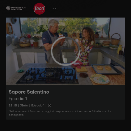
Sapore Salentino
Episodio 1
S
2
: E
1
|
35
min
|
Episodio 1
|
Nella cucina di Francesca oggi si preparano rustici leccesi e frittelle con la
cotognata.