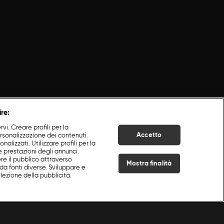
ire:
i. Creare profili per la
Accetto
ersonalizzazione dei contenuti.
nalizzati. Utilizzare profili per la
e prestazioni degli annunci.
re il pubblico attraverso
Mostra finalità
da fonti diverse. Sviluppare e
selezione della pubblicità.
Live Now