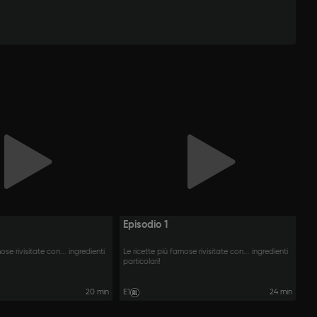
Episodio 1
ose rivisitate con... ingredienti
Le ricette più famose rivisitate con... ingredienti
particolari!
20 min
E1
24 min