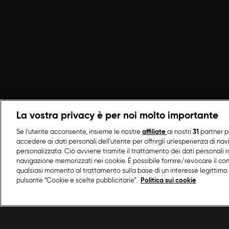
La vostra privacy è per noi molto importante
Se l'utente acconsente, insieme le nostre
affiliate
ai nostri
31
partner p
accedere ai dati personali dell'utente per offrirgli un'esperienza di na
personalizzata. Ciò avviene tramite il trattamento dei dati personali ra
navigazione memorizzati nei cookie. È possibile fornire/revocare il co
qualsiasi momento al trattamento sulla base di un interesse legittimo 
pulsante “Cookie e scelte pubblicitarie”.
Politica sui cookie