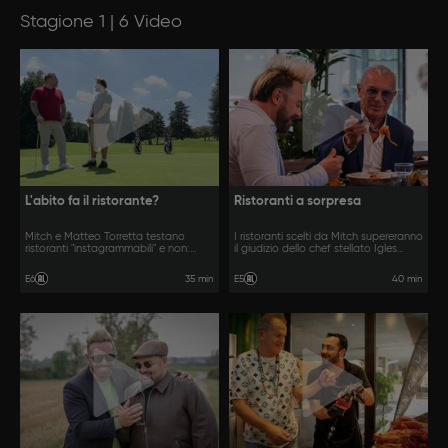
Stagione 1 | 6 Video
L'abito fa il ristorante?
Ristoranti a sorpresa
Mitch e Matteo Torretta testano
I ristoranti scelti da Mitch supereranno
ristoranti "instagrammabili" e non:
il giudizio dello chef stellato Igles
dove si mangia meglio?
Corelli?
35 min
40 min
E6
E5