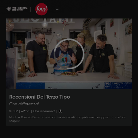
Recensioni Del Terzo Tipo
Che differenza!
S
1
: E
2
|
49
min
|
Che differenza!
|
Mitch e Rosario Didonna visitano tre ristoranti completamente opposti: ci sarà da
stupirsi!