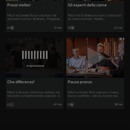
Prezzi stellari
Gli esperti della carne
Mitch e Daniele Rossi valutano tre
Mitch ed El Beker provano 3 ristoranti
ristoranti costosi: Botinero, Magenes
di carne rinomati: Habibi,
e L’Ecurie. Valgono la spesa?
Churraskinho e Svakka. Ne vale la
pena?
51 min
43 min
E4
E3
In riproduzione
Che differenza!
Pausa pranzo
Mitch e Rosario Didonna visitano tre
Mitch e Guido Mori cercano il menù
ristoranti completamente opposti: ci
lavoro perfetto: veloce, buono ed
sarà da stupirsi!
economico. Esiste davvero?
49 min
38 min
E2
E1