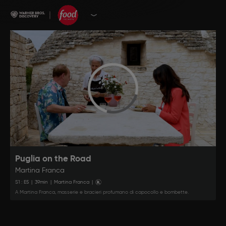
Puglia on the Road
Martina Franca
S
1
: E
5
|
39
min
|
Martina Franca
|
A Martina Franca, masserie e bracieri profumano di capocollo e bombette.