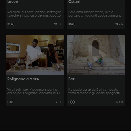
Lecce
Ostuni
Nel cuore di Lecce: pizzica, botteghe
Nella città bianca storie, luce e
storiche e il profumo del pasticciotto.
panzerotti fragranti accompagnano il
nostro viaggio.
37 min
38 min
E4
E3
Polignano a Mare
Bari
Vicoli sul mare, Modugno e panino
Il viaggio parte da Bari con pasta
col polpo: Polignano racconta la sua
fatta a mano e gli iconici spaghetti
anima.
all’assassina.
46 min
39 min
E2
E1