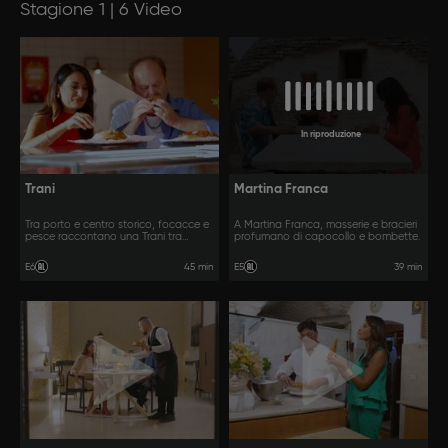
Stagione 1 | 6 Video
In riproduzione
Trani
Martina Franca
Tra porto e centro storico, focacce e
A Martina Franca, masserie e bracieri
pesce raccontano una Trani tra
profumano di capocollo e bombette.
tradizione e cucina contemporanea.
45 min
39 min
E6
E5