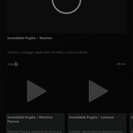
Incredible Puglia - Taranto
Taranto: il viaggio degli chef tra mare, cozze e cultura.
23 min
S1
:
E4
Incredible Puglia - Martina
Incredible Puglia - Laterza
I
Franca
Martina Franca, patrimonio storico e
Laterza, destinazione gastronomica
N