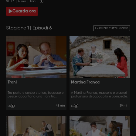
S
1
: E
6
|
45
min
|
Trani
|
Guarda ora
Stagione 1 | Episodi 6
Guarda tutti i video
Trani
Martina Franca
Tra porto e centro storico, focacce e
A Martina Franca, masserie e bracieri
pesce raccontano una Trani tra
profumano di capocollo e bombette.
tradizione e cucina contemporanea.
45 min
39 min
E6
E5