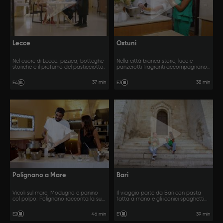
Lecce
Ostuni
Nel cuore di Lecce: pizzica, botteghe
Nella città bianca storie, luce e
storiche e il profumo del pasticciotto.
panzerotti fragranti accompagnano il
nostro viaggio.
37 min
38 min
E4
E3
Polignano a Mare
Bari
Vicoli sul mare, Modugno e panino
Il viaggio parte da Bari con pasta
col polpo: Polignano racconta la sua
fatta a mano e gli iconici spaghetti
anima.
all’assassina.
46 min
39 min
E2
E1