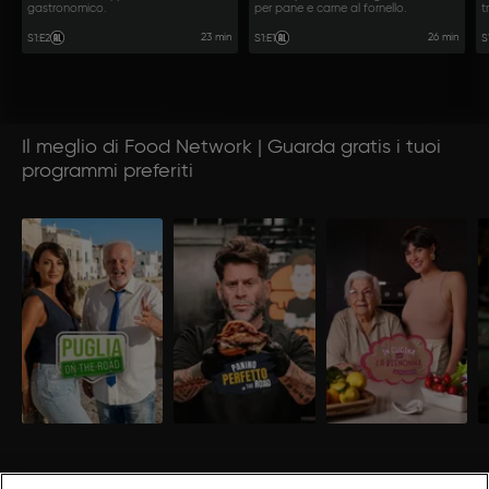
gastronomico.
per pane e carne al fornello.
t
23 min
26 min
S1
:
E2
S1
:
E1
S
Il meglio di Food Network | Guarda gratis i tuoi
programmi preferiti