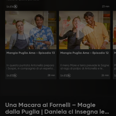
23 min
S4
:
E14
Mangia Puglia Ama - Episodio 13
Mangia Puglia Ama - Episodio 12
M
In questa puntata Antonella prepara
Il menù Mare e terra prevede le Sagne
P
i Sospiri, in compagnia di un esperto,
al ragù di polpo di Antonella e le
p
e, con Vinod, Polpo, patate e
Barbabietole maritate di Vinod.
c
zenzero.
p
28 min
26 min
S4
:
E13
S4
:
E12
S
Una Macara ai Fornelli – Magie
dalla Puglia | Daniela ci insegna le