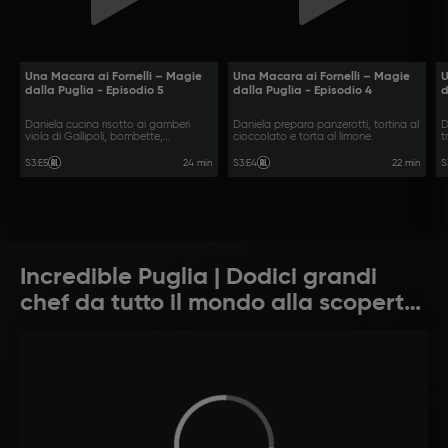
Una Macara ai Fornelli – Magie
Una Macara ai Fornelli – Magie
U
dalla Puglia - Episodio 5
dalla Puglia - Episodio 4
d
Daniela cucina risotto ai gamberi
Daniela prepara panzerotti, tortina al
D
viola di Gallipoli, bombette,
cioccolato e torta al limone.
t
sporcamuss.
b
24 min
22 min
S3
:
E5
S3
:
E4
S
Incredible Puglia | Dodici grandi
chef da tutto il mondo alla scoperta
della Puglia enogastronomica