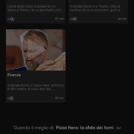
L'eroe della pizza Gabriele Bonci
Gabriele Bonci è a Trieste, città di
arriva a Milano, le cui specialità sono
confine dove si incrociano gusti e
la pagnotta di mais, i filoni rustici e la
sapori; qui assaggerà i migliori
schiscetta.
prodotti di 3 forni e sceglierà i 2 più
57 min
56 min
E3
E2
talentuosi che si scontreranno in una
sfida creativa all'ultimo impasto.
Firenze
Gabriele Bonci, il "pizza hero" di Roma
è alla ricerca di nuovi eroi dal
tramonto all'alba. In questa puntata
è a Firenze, patria del pane sciapo,
55 min
E1
per una nuova sfida dei forni.
Guarda il meglio di
Pizza Hero: la sfida dei forni
su