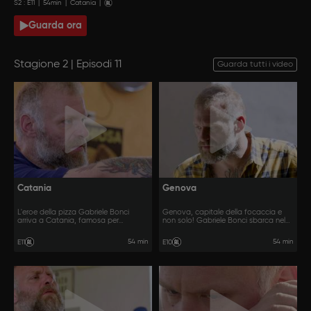
S
2
: E
11
|
54
min
|
Catania
|
Guarda ora
Stagione 2 | Episodi 11
Guarda tutti i video
Catania
Genova
L'eroe della pizza Gabriele Bonci
Genova, capitale della focaccia e
arriva a Catania, famosa per
non solo! Gabriele Bonci sbarca nel
qualsiasi tipo di frittura, dagli arancini
capoluogo ligure per trovare i due
al pesce, ma che svelerà molte
forni migliori che si scontreranno in
54 min
54 min
E11
E10
golosità anche nell'arte del forno.
una sfida creativa all'ultimo impasto.