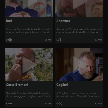
Bari
Altamura
Siamo a Bari con Gabriele Bonci, alla
Siamo ad Altamura e qui il pane la fa
ricerca dei forni più talentuosi che si
da padrone; Gabriele Bonci, l'eroe
scontreranno in una sfida creativa
della pizza, si mette alla ricerca dei
all'ultimo impasto.
forni che hanno bisogno del suo
53 min
53 min
E9
E8
aiuto.
Castelli romani
Cagliari
Gabriele Bonci è ai Castelli Romani,
A Cagliari mare fa rima con pane:
dove assaggerà i migliori prodotti di
l'eroe della pizza Gabriele Bonci arriva
3 forni e sceglierà i 2 più talentuosi
in Sardegna per scovare il forno più
che si scontreranno in una sfida
"eroico".
56 min
53 min
E7
E6
creativa all'ultimo impasto.