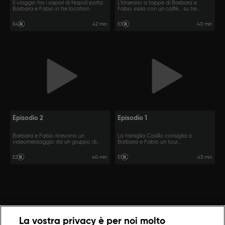
Il viaggio fra i sapori di Napoli porta
L’itinerario a tappe di Barbara e
Barbara e Fabio in tre location.
Fabio inizia con un caffè… su tre
ruote!
42 min
40 min
E4
E3
Episodio 2
Episodio 1
Barbara e Fabio ricevono un
La famiglia Casillo consiglia a
videomessaggio da un gruppo di
Barbara e Fabio un tour
amiche.
gastronomico.
40 min
43 min
E2
E1
La vostra privacy è per noi molto