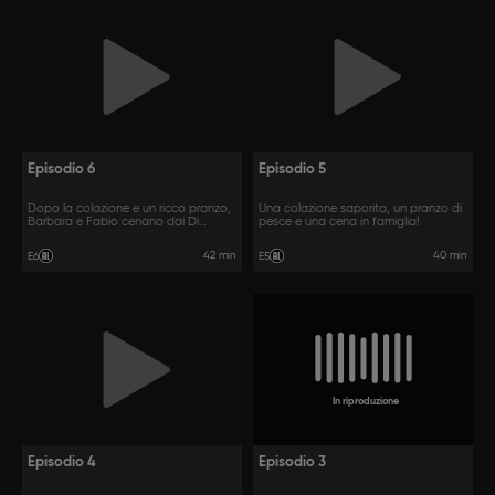
Episodio 6
Episodio 5
Dopo la colazione e un ricco pranzo,
Una colazione saporita, un pranzo di
Barbara e Fabio cenano dai Di
pesce e una cena in famiglia!
Luccio.
42 min
40 min
E6
E5
In riproduzione
Episodio 4
Episodio 3