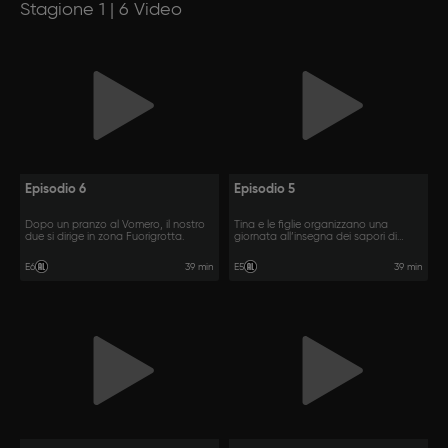
Stagione 1 | 6 Video
Episodio 6
Episodio 5
Dopo un pranzo al Vomero, il nostro
Tina e le figlie organizzano una
due si dirige in zona Fuorigrotta.
giornata all’insegna dei sapori di
Napoli.
39 min
39 min
E6
E5