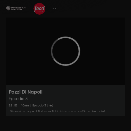
Pazzi Di Napoli
Episodio 3
S
2
: E
3
|
40
min
|
Episodio 3
|
L’itinerario a tappe di Barbara e Fabio inizia con un caffè… su tre ruote!