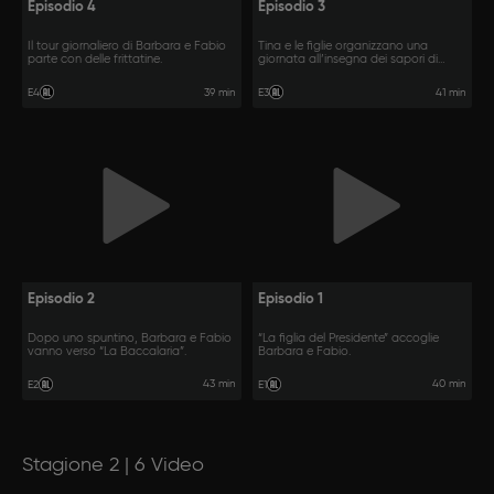
Episodio 4
Episodio 3
Il tour giornaliero di Barbara e Fabio
Tina e le figlie organizzano una
parte con delle frittatine.
giornata all’insegna dei sapori di
Napoli.
39 min
41 min
E4
E3
Episodio 2
Episodio 1
Dopo uno spuntino, Barbara e Fabio
“La figlia del Presidente” accoglie
vanno verso “La Baccalaria”.
Barbara e Fabio.
43 min
40 min
E2
E1
Stagione 2 | 6 Video