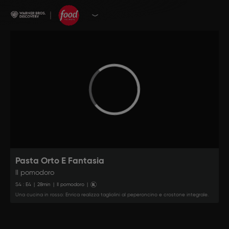
Pasta Orto E Fantasia
Il pomodoro
S
4
: E
4
|
28
min
|
Il pomodoro
|
Una cucina in rosso: Enrica realizza tagliolini al peperoncino e crostone integrale.