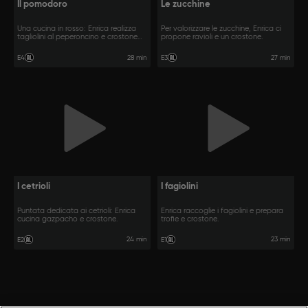
Il pomodoro
Le zucchine
Una cucina in rosso: Enrica realizza
Per valorizzare le zucchine, Enrica ci
tagliolini al peperoncino e crostone
propone ravioli e un crostone.
integrale.
28 min
27 min
E4
E3
I cetrioli
I fagiolini
Puntata dedicata ai cetrioli: Enrica
Enrica raccoglie i fagiolini e prepara
cucina gazpacho e crostone.
trofie e crostone.
24 min
23 min
E2
E1