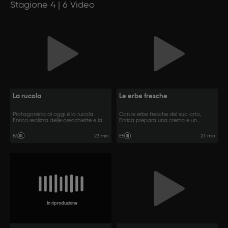
Stagione 4 | 6 Video
La rucola
Le erbe fresche
Protagonista di oggi è la rucola.
Con le erbe fresche del suo orto,
Enrica realizza delle orecchiette e la
Enrica prepara una crema e un
schiacchiata.
crostone.
23 min
27 min
E6
E5
In riproduzione