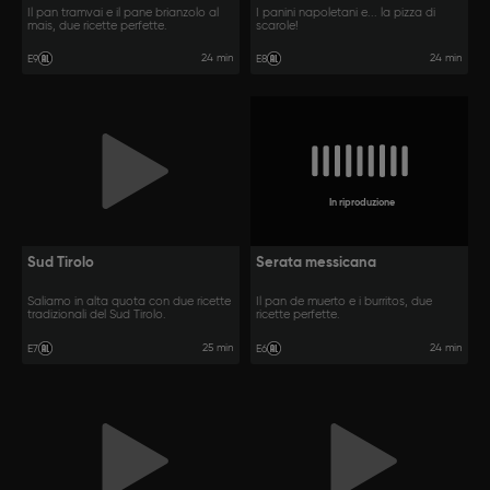
Il pan tramvai e il pane brianzolo al
I panini napoletani e... la pizza di
mais, due ricette perfette.
scarole!
24 min
24 min
E9
E8
In riproduzione
Sud Tirolo
Serata messicana
Saliamo in alta quota con due ricette
Il pan de muerto e i burritos, due
tradizionali del Sud Tirolo.
ricette perfette.
25 min
24 min
E7
E6