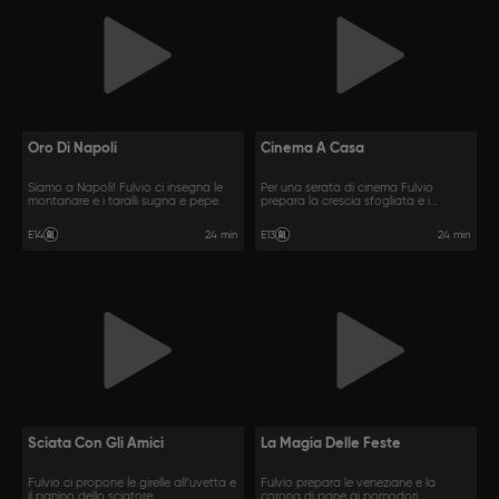
Oro Di Napoli
Cinema A Casa
Siamo a Napoli! Fulvio ci insegna le
Per una serata di cinema Fulvio
montanare e i taralli sugna e pepe.
prepara la crescia sfogliata e i
donuts.
24 min
24 min
E14
E13
Sciata Con Gli Amici
La Magia Delle Feste
Fulvio ci propone le girelle all’uvetta e
Fulvio prepara le veneziane e la
il panino dello sciatore.
corona di pane ai pomodori.