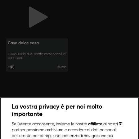
Casa dolce casa
Fulvio svela due ricette immancabili di
casa sua.
25 min
E1
La vostra privacy è per noi molto
importante
Se l'utente acconsente, insieme le nostre
affiliate
ai nostri
31
partner possiamo archiviare e accedere ai dati personali
dell'utente per offrirgli un'esperienza di navigazione più