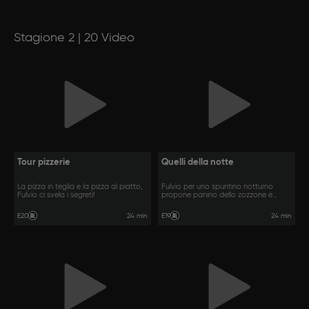
Stagione 2 | 20 Video
Tour pizzerie
Quelli della notte
La pizza in teglia e la pizza al piatto,
Fulvio per uno spuntino notturno
Fulvio ci svela i segreti!
propone panino dello zozzone e
danesi.
24 min
24 min
E20
E19