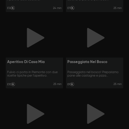
24 min
25 min
E12
E11
Aperitivo Di Casa Mia
Passeggiata Nel Bosco
Fulvio ci porta in Piemonte con due
Passeggiata nel bosco! Prepariamo
ricette tipiche per l'aperitivo.
pane alle castagne e pizza
boscaiola.
25 min
25 min
E10
E9