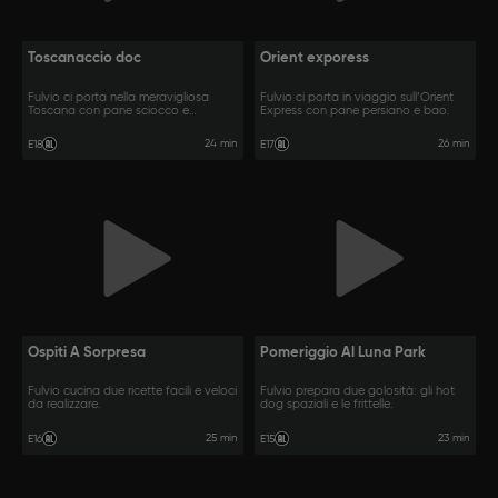
Toscanaccio doc
Orient exporess
Fulvio ci porta nella meravigliosa
Fulvio ci porta in viaggio sull’Orient
Toscana con pane sciocco e
Express con pane persiano e bao.
schiacciata.
24 min
26 min
E18
E17
Ospiti A Sorpresa
Pomeriggio Al Luna Park
Fulvio cucina due ricette facili e veloci
Fulvio prepara due golosità: gli hot
da realizzare.
dog spaziali e le frittelle.
25 min
23 min
E16
E15