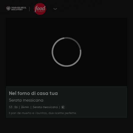
Nel forno di casa tua
Serata messicana
S
3
: E
6
|
24
min
|
Serata messicana
|
Il pan de muerto e i burritos, due ricette perfette.