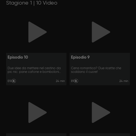
Stagione 1 | 10 Video
Episodio 10
Episodio 9
Due idee da mettere nel cestino da
Cena romantica? Due ricette che
pic nic: pane cafone e bomboloni
scaldano il cuore!
fritti.
24 min
24 min
E10
E9