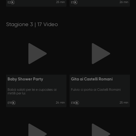
25 min
26 min
E2
E1
Stagione 3 | 17 Video
Baby Shower Party
Gita ai Castelli Romani
Babà salati per lei e cupcakes ai
Fulvio ci porta ai Castelli Romani
mirtilli per lui.
24 min
25 min
E19
E18