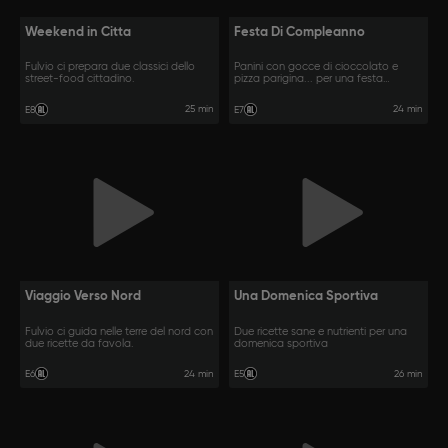
Weekend in Citta
Festa Di Compleanno
Fulvio ci prepara due classici dello
Panini con gocce di cioccolato e
street-food cittadino.
pizza parigina... per una festa
perfetta.
25 min
24 min
E8
E7
Viaggio Verso Nord
Una Domenica Sportiva
Fulvio ci guida nelle terre del nord con
Due ricette sane e nutrienti per una
due ricette da favola.
domenica sportiva
24 min
26 min
E6
E5