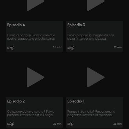
Episodio 4
Episodio 3
Fulvio ci porta in Francia con due
Fulvio prepara la margherita e la
ricette: baguette e brioche suisse.
pizza fritta per una pizzata.
24 min
23 min
E4
E3
Episodio 2
Episodio 1
Colazione dolce o salata? Fulvio
Pranzo in famiglia? Prepariamo la
prepara il french toast e il bagel.
pagnotta rustica e la focaccia!
25 min
25 min
E2
E1