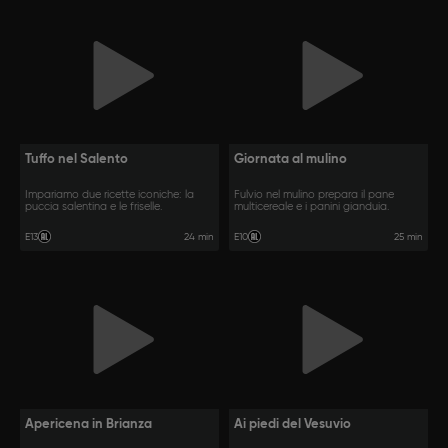
Tuffo nel Salento
Giornata al mulino
Impariamo due ricette iconiche: la
Fulvio nel mulino prepara il pane
puccia salentina e le friselle.
multicereale e i panini gianduia.
24 min
25 min
E13
E10
Apericena in Brianza
Ai piedi del Vesuvio