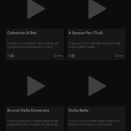
Colazione Al Bar
A Spasso Per I Trulli
Il toast e il croissant, due ricette da
A spasso tra i trulli alla scoperta dei
colazione da preparare a casa.
sapori della Puglia
26 min
25 min
E4
E3
Brunch Della Domenica
Sicilia Bella
Fulvio propone 2 ricette sfiziose da
Fulvio ci porta nella bella Sicilia con
preparare per il brunch domenicale.
brioche col tuppo e sfoncione.