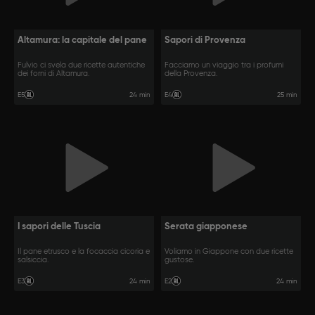
Altamura: la capitale del pane
Sapori di Provenza
Fulvio ci svela due ricette autentiche
Facciamo un viaggio tra i profumi
dei forni di Altamura.
della Provenza.
24 min
25 min
E5
E4
I sapori delle Tuscia
Serata giapponese
Il pane etrusco e la focaccia cicoria e
Voliamo in Giappone con due ricette
salsiccia.
gustose.
24 min
24 min
E3
E2