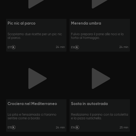
Pic nic al parco
Merenda umbra
Scopriamo due ricette per un pic nic
Fulvio prepara il pane alle noci e la
al parco.
torta al formaggio.
24 min
24 min
E17
E16
Crociera nel Mediterraneo
Sosta in autostrada
La pita e l’ensaimada ci faranno
Realizziamo il panino con la cotoletta
sentire come a bordo
e la pizza rustichella.
24 min
25 min
E15
E14