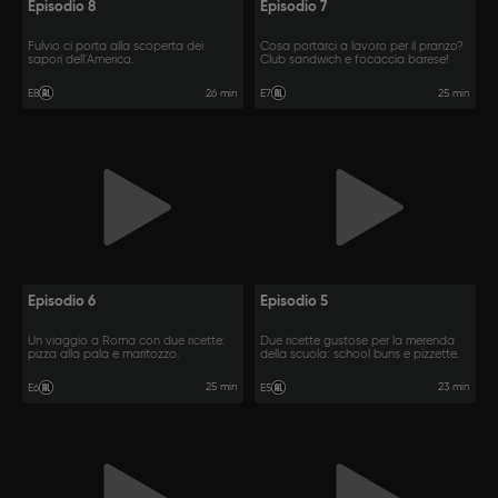
Episodio 8
Episodio 7
Fulvio ci porta alla scoperta dei
Cosa portarci a lavoro per il pranzo?
sapori dell'America.
Club sandwich e focaccia barese!
26 min
25 min
E8
E7
Episodio 6
Episodio 5
Un viaggio a Roma con due ricette:
Due ricette gustose per la merenda
pizza alla pala e maritozzo.
della scuola: school buns e pizzette.
25 min
23 min
E6
E5