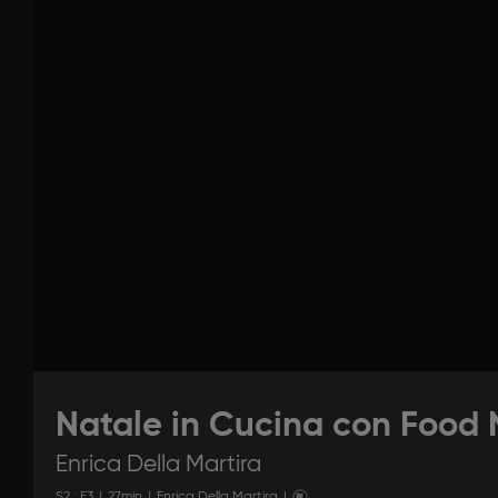
Natale in Cucina con Food
Enrica Della Martira
S
2
: E
3
|
27
min
|
Enrica Della Martira
|