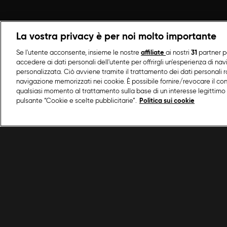
La vostra privacy è per noi molto importante
Se l'utente acconsente, insieme le nostre
affiliate
ai nostri
31
partner p
accedere ai dati personali dell'utente per offrirgli un'esperienza di na
personalizzata. Ciò avviene tramite il trattamento dei dati personali ra
navigazione memorizzati nei cookie. È possibile fornire/revocare il co
qualsiasi momento al trattamento sulla base di un interesse legittimo 
pulsante “Cookie e scelte pubblicitarie”.
Politica sui cookie
/
Programmi Food Network
/
Natale in Cucina co