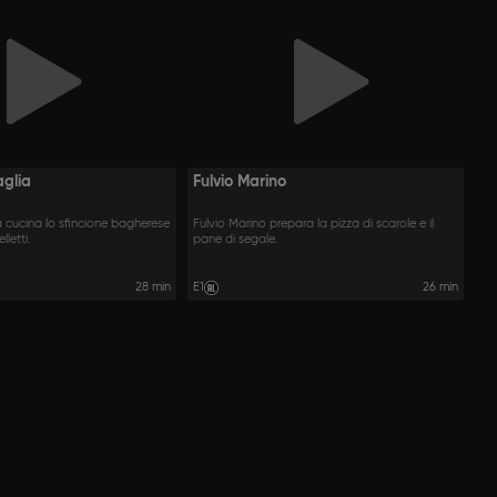
aglia
Fulvio Marino
a cucina lo sfincione bagherese
Fulvio Marino prepara la pizza di scarole e il
lletti.
pane di segale.
28 min
E1
26 min