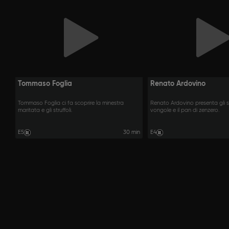
Tommaso Foglia
Renato Ardovino
Tommaso Foglia ci fa scoprire la minestra
Renato Ardovino presenta gli s
maritata e gli struffoli.
vongole e il pan di zenzero.
E5
30 min
E4