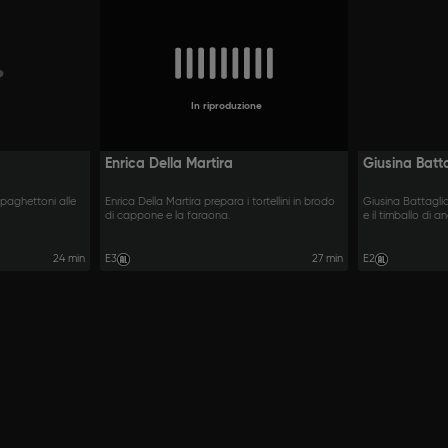
In riproduzione
Enrica Della Martira
Giusina Batt
paghettoni alle
Enrica Della Martira prepara i tortellini in brodo
Giusina Battagli
di cappone e la faraona.
e il timballo di ane
24 min
E3
27 min
E2