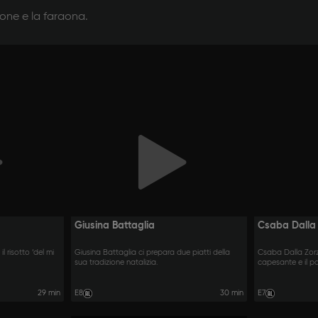
pone e la faraona.
Giusina Battaglia
Csaba Dalla
l risotto ‘del mi
Giusina Battaglia ci prepara due piatti della
Csaba Dalla Zorza
sua tradizione natalizia.
capesante e il p
29 min
E8
30 min
E7