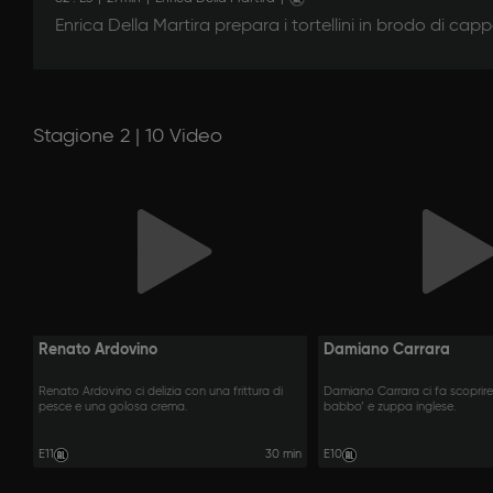
Enrica Della Martira prepara i tortellini in brodo di cap
Stagione 2 | 10 Video
Renato Ardovino
Damiano Carrara
Renato Ardovino ci delizia con una frittura di
Damiano Carrara ci fa scoprire i
pesce e una golosa crema.
babbo’ e zuppa inglese.
E11
30 min
E10