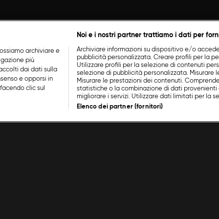
Noi e i nostri partner trattiamo i dati per forn
Archiviare informazioni su dispositivo e/o accederv
ossiamo archiviare e
pubblicità personalizzata. Creare profili per la p
vigazione più
Utilizzare profili per la selezione di contenuti perso
ccolti dai dati sulla
selezione di pubblicità personalizzata. Misurare l
nsenso e opporsi in
Misurare le prestazioni dei contenuti. Comprende
facendo clic sul
statistiche o la combinazione di dati provenienti 
migliorare i servizi. Utilizzare dati limitati per la 
Elenco dei partner (fornitori)
n Food Network
/
Enrica Della Martira
Natale