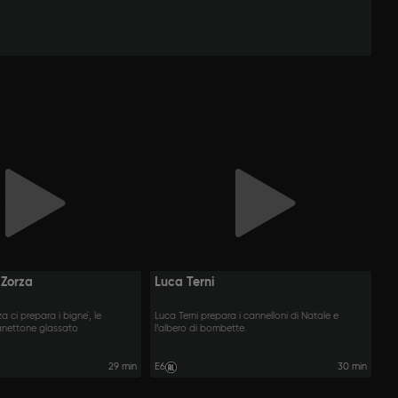
 Zorza
Luca Terni
 ci prepara i bigne`, le
Luca Terni prepara i cannelloni di Natale e
anettone glassato
l’albero di bombette.
29 min
E6
30 min