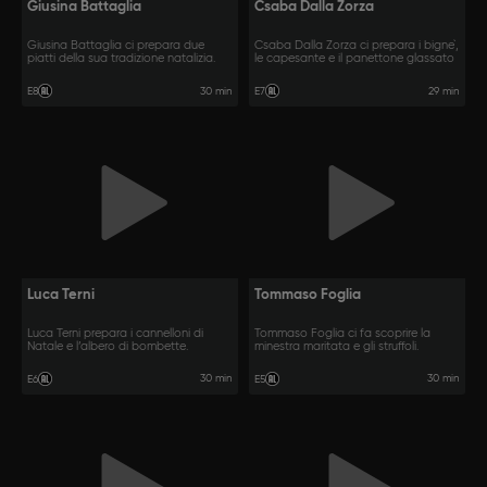
Giusina Battaglia
Csaba Dalla Zorza
Giusina Battaglia ci prepara due
Csaba Dalla Zorza ci prepara i bigne`,
piatti della sua tradizione natalizia.
le capesante e il panettone glassato
30 min
29 min
E8
E7
Luca Terni
Tommaso Foglia
Luca Terni prepara i cannelloni di
Tommaso Foglia ci fa scoprire la
Natale e l’albero di bombette.
minestra maritata e gli struffoli.
30 min
30 min
E6
E5