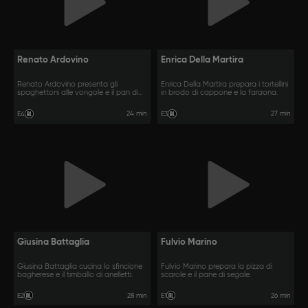
Renato Ardovino
Enrica Della Martira
Renato Ardovino presenta gli
Enrica Della Martira prepara i tortellini
spaghettoni alle vongole e il pan di
in brodo di cappone e la faraona.
zenzero.
24 min
27 min
E4
E3
Giusina Battaglia
Fulvio Marino
Giusina Battaglia cucina lo sfincione
Fulvio Marino prepara la pizza di
bagherese e il timballo di anelletti.
scarole e il pane di segale.
28 min
26 min
E2
E1