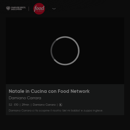
Natale in Cucina con Food Network
Damiano Carrara
S
2
: E
10
|
29
min
|
Damiano Carrara
|
Damiano Carrara ci fa scoprire il risotto ‘del mi babbo’ e zuppa inglese.