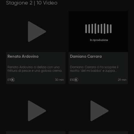
Stagione 2 | 10 Video
In riproduzione
Renato Ardovino
Damiano Carrara
Renato Ardovino ci delizia con una
Damiano Carrara ci fa scoprire il
frittura di pesce e una golosa crema.
risotto ‘del mi babbo’ e zuppa
inglese.
30 min
29 min
E11
E10