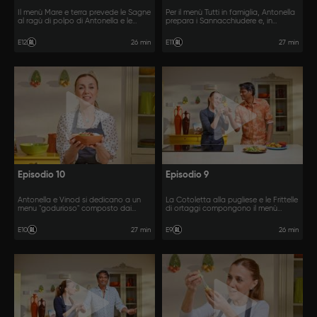
Il menù Mare e terra prevede le Sagne
Per il menù Tutti in famiglia, Antonella
al ragù di polpo di Antonella e le
prepara i Sannacchiudere e, in
Barbabietole maritate di Vinod.
compagnia di Vinod, il Rotì alla
pugliese.
26 min
27 min
E12
E11
Episodio 10
Episodio 9
Antonella e Vinod si dedicano a un
La Cotoletta alla pugliese e le Frittelle
menu "godurioso" composto dai
di ortaggi compongono il menù
Crocchettoni e dalle Frittelle di
Crunch di Antonella e Vinod.
banane.
27 min
26 min
E10
E9