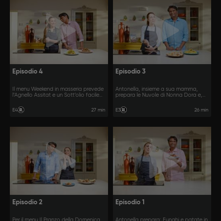
Episodio 4
Episodio 3
Il menu Weekend in masseria prevede
Antonella, insieme a sua mamma,
l’Agnello Assitat e un Sott’olio facile
prepara le Nuvole di Nonna Dora e,
facile.
con Vinod, le Crêpes al profumo di
timo.
27 min
26 min
E4
E3
Episodio 2
Episodio 1
Per il menu Il Pranzo della Domenica,
Antonella prepara: Funghi e patate in