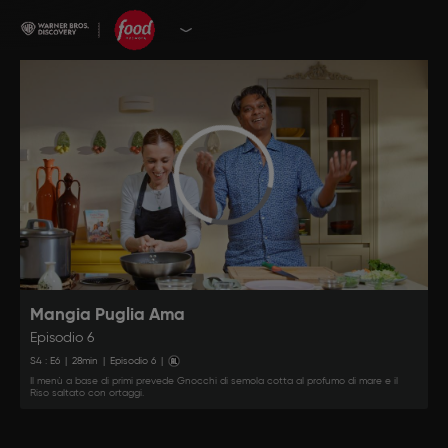
Mangia Puglia Ama
Episodio 6
S
4
: E
6
|
28
min
|
Episodio 6
|
Il menù a base di primi prevede Gnocchi di semola cotta al profumo di mare e il
Riso saltato con ortaggi.