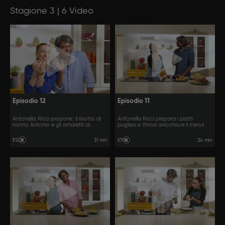
Stagione 3 | 6 Video
Episodio 12
Episodio 11
Antonella Ricci propone: il risotto di
Antonella Ricci prepara i piatti
nonno Antonio e gli amaretti di
pugliesi e Vinod arricchisce il menu!
Lucietta. Vinod preparerà un gustoso
arrosto alla birra.
31 min
34 min
E12
E11