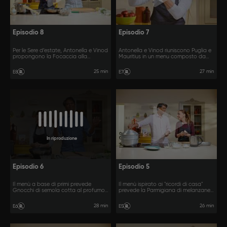
Episodio 8
Episodio 7
Per le Sere d’estate, Antonella e Vinod
Antonella e Vinod riuniscono Puglia e
propongono la Focaccia alla
Mauritius in un menu composto da
tarantina e le Linguine, lupini e limone.
Pancotto con uova in camicia e
Ramen.
25 min
27 min
E8
E7
In riproduzione
Episodio 6
Episodio 5
Il menù a base di primi prevede
Il menù ispirato ai "ricordi di casa"
Gnocchi di semola cotta al profumo
prevede la Parmigiana di melanzane
di mare e il Riso saltato con ortaggi.
e il Budino di manioca al vapore e
cocco.
28 min
26 min
E6
E5