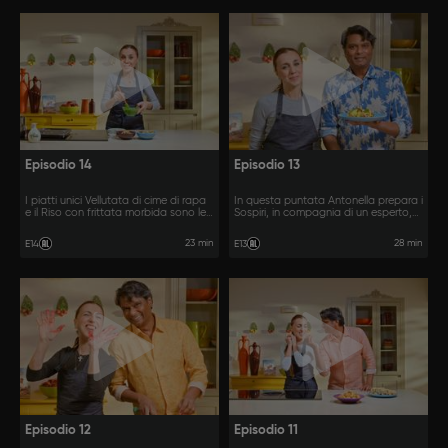
Episodio 14
Episodio 13
I piatti unici Vellutata di cime di rapa
In questa puntata Antonella prepara i
e il Riso con frittata morbida sono le
Sospiri, in compagnia di un esperto,
ricette di questa puntata.
e, con Vinod, Polpo, patate e
zenzero.
23 min
28 min
E14
E13
Episodio 12
Episodio 11