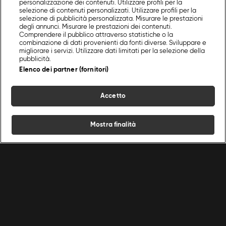
personalizzazione dei contenuti. Utilizzare profili per la
selezione di contenuti personalizzati. Utilizzare profili per la
selezione di pubblicità personalizzata. Misurare le prestazioni
degli annunci. Misurare le prestazioni dei contenuti.
Comprendere il pubblico attraverso statistiche o la
combinazione di dati provenienti da fonti diverse. Sviluppare e
migliorare i servizi. Utilizzare dati limitati per la selezione della
pubblicità.
Elenco dei partner (fornitori)
Accetto
Mostra finalità
Home
Programmi
Live
Cerca
Menu
/
Programmi Food Network
/
Mangia Puglia Ama
/
Episodio 6
Ricette
Chef
Programmi
Condizioni d'uso
Privacy policy
Cerca
Ricette