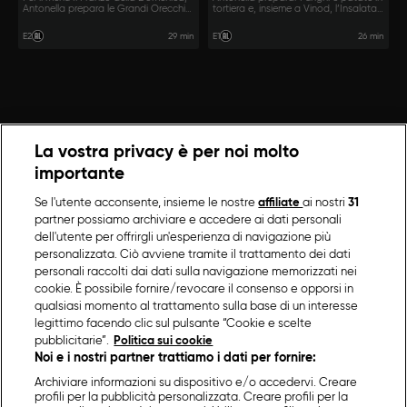
Antonella prepara le Grandi Orecchie
tortiera e, insieme a Vinod, l’Insalata
del Prete e, insieme a Vinod, i
Multicolor per degli ospiti speciali:
Moscardini in umido.
Nonna Rita e Frank Moyo.
29 min
26 min
E2
E1
La vostra privacy è per noi molto
importante
Se l'utente acconsente, insieme le nostre
affiliate
ai nostri
31
partner possiamo archiviare e accedere ai dati personali
dell'utente per offrirgli un'esperienza di navigazione più
personalizzata. Ciò avviene tramite il trattamento dei dati
personali raccolti dai dati sulla navigazione memorizzati nei
cookie. È possibile fornire/revocare il consenso e opporsi in
qualsiasi momento al trattamento sulla base di un interesse
legittimo facendo clic sul pulsante “Cookie e scelte
pubblicitarie”.
Politica sui cookie
Noi e i nostri partner trattiamo i dati per fornire:
Archiviare informazioni su dispositivo e/o accedervi. Creare
profili per la pubblicità personalizzata. Creare profili per la