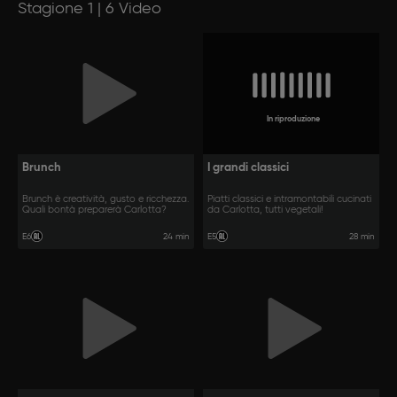
Stagione 1 | 6 Video
In riproduzione
Brunch
I grandi classici
Brunch è creatività, gusto e ricchezza.
Piatti classici e intramontabili cucinati
Quali bontà preparerà Carlotta?
da Carlotta, tutti vegetali!
24 min
28 min
E6
E5