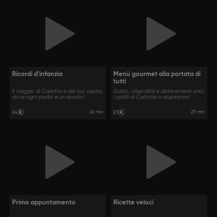
Ricordi d'infanzia
Menù gourmet alla portata di
tutti
Il viaggio di Carlotta e del suo ospite,
Gusto, originalità e abbinamenti unici.
dove ogni piatto è un ricordo!
I piatti di Carlotta ci stupiranno!
26 min
29 min
E4
E3
Primo appuntamento
Ricette veloci