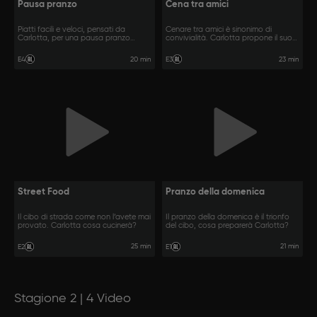
Pausa pranzo
Cena tra amici
Piatti facili e veloci, pensati da
Cenare tra amici è sinonimo di
Carlotta, per una pausa pranzo
convivialità. Carlotta propone il suo
perfetta!
menù!
20 min
23 min
E4
E3
Street Food
Pranzo della domenica
Il cibo di strada come non l‘avete mai
Il pranzo della domenica è il trionfo
provato. Carlotta cosa cucinerà?
del cibo, cosa preparerà Carlotta?
25 min
21 min
E2
E1
Stagione 2 | 4 Video