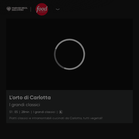
L'orto di Carlotta
I grandi classici
S
1
: E
5
|
28
min
|
I grandi classici
|
Piatti classici e intramontabili cucinati da Carlotta, tutti vegetali!