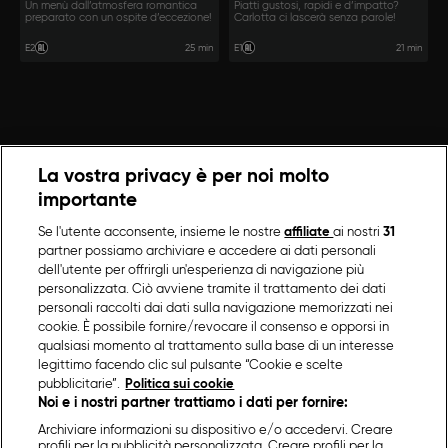
Un menù dall’atmosfera romantica
Piatti gustosi, rapidi e d’impatto?
preparato con un ospite d’eccezione!
Carlotta ci lascerà senza parole!
25 min
21 min
E2
E1
La vostra privacy è per noi molto
importante
Se l'utente acconsente, insieme le nostre
affiliate
ai nostri
31
partner possiamo archiviare e accedere ai dati personali
dell'utente per offrirgli un'esperienza di navigazione più
personalizzata. Ciò avviene tramite il trattamento dei dati
personali raccolti dai dati sulla navigazione memorizzati nei
cookie. È possibile fornire/revocare il consenso e opporsi in
qualsiasi momento al trattamento sulla base di un interesse
legittimo facendo clic sul pulsante “Cookie e scelte
pubblicitarie”.
Politica sui cookie
Noi e i nostri partner trattiamo i dati per fornire:
Archiviare informazioni su dispositivo e/o accedervi. Creare
profili per la pubblicità personalizzata. Creare profili per la