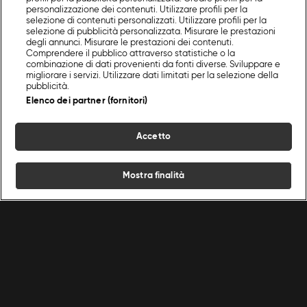
personalizzazione dei contenuti. Utilizzare profili per la
selezione di contenuti personalizzati. Utilizzare profili per la
selezione di pubblicità personalizzata. Misurare le prestazioni
degli annunci. Misurare le prestazioni dei contenuti.
Comprendere il pubblico attraverso statistiche o la
combinazione di dati provenienti da fonti diverse. Sviluppare e
migliorare i servizi. Utilizzare dati limitati per la selezione della
pubblicità.
Elenco dei partner (fornitori)
Accetto
Mostra finalità
Home
Programmi
Live
Cerca
Menu
/
Programmi Food Network
/
L'orto di Carlotta
/
I grandi classici
Ricette
Chef
Programmi
Condizioni d'uso
Privacy policy
Cerca
Ricette