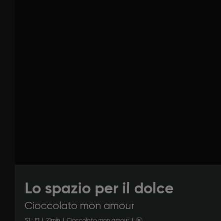
Lo spazio per il dolce
Cioccolato mon amour
S
1
: E
1
|
21
min
|
Cioccolato mon amour
|