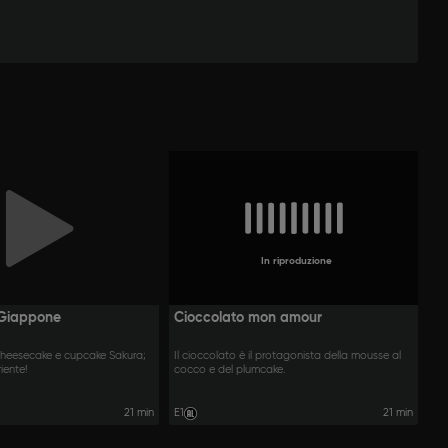
In riproduzione
 Giappone
Cioccolato mon amour
cheesecake e cupcake Sakura;
Il cioccolato è il protagonista della mousse al
riente!
cocco e del plumcake.
21 min
E1
21 min