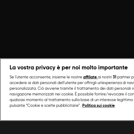
La vostra privacy è per noi molto importante
Se l'utente acconsente, insieme le nostre
affiliate
ai nostri
31
partner p
accedere ai dati personali dell'utente per offrirgli un'esperienza di na
personalizzata. Ciò avviene tramite il trattamento dei dati personali ra
navigazione memorizzati nei cookie. È possibile fornire/revocare il co
qualsiasi momento al trattamento sulla base di un interesse legittimo 
pulsante “Cookie e scelte pubblicitarie”.
Politica sui cookie