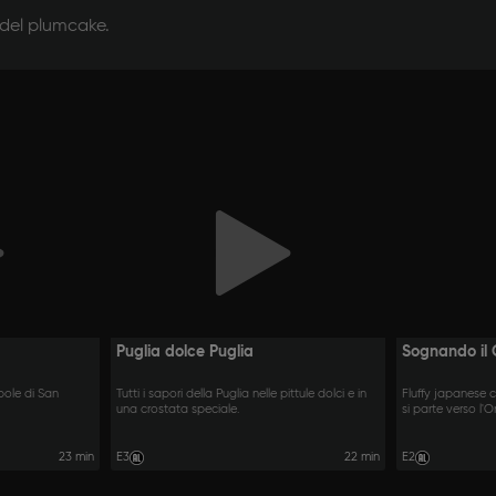
 del plumcake.
Puglia dolce Puglia
Sognando il
pole di San
Tutti i sapori della Puglia nelle pittule dolci e in
Fluffy japanese 
una crostata speciale.
si parte verso l'O
23 min
E3
22 min
E2