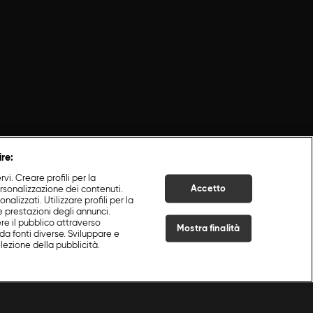
ire:
i. Creare profili per la
Accetto
ersonalizzazione dei contenuti.
nalizzati. Utilizzare profili per la
e prestazioni degli annunci.
re il pubblico attraverso
Mostra finalità
da fonti diverse. Sviluppare e
selezione della pubblicità.
Live Now