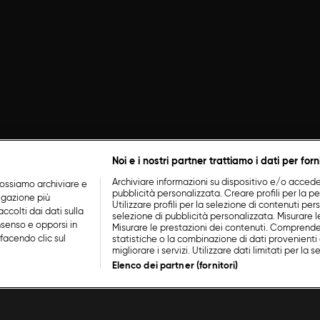
Noi e i nostri partner trattiamo i dati per forn
Archiviare informazioni su dispositivo e/o accederv
ossiamo archiviare e
pubblicità personalizzata. Creare profili per la p
vigazione più
Utilizzare profili per la selezione di contenuti perso
ccolti dai dati sulla
selezione di pubblicità personalizzata. Misurare l
nsenso e opporsi in
Misurare le prestazioni dei contenuti. Comprende
facendo clic sul
statistiche o la combinazione di dati provenienti 
migliorare i servizi. Utilizzare dati limitati per la 
Elenco dei partner (fornitori)