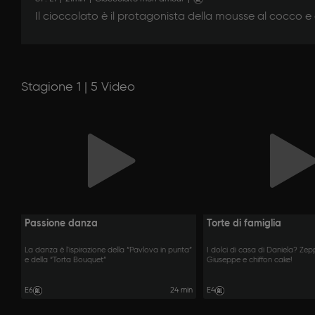
Il cioccolato è il protagonista della mousse al cocco e
Stagione 1 | 5 Video
Passione danza
Torte di famiglia
La danza è l'ispirazione della “Pavlova in punta”
I dolci di casa di Daniela? Zep
e della “Torta Bouquet”
Giuseppe e chiffon cake!
E6
24 min
E4