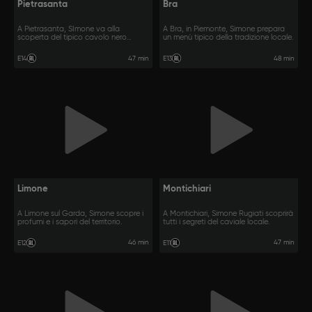
Pietrasanta
Bra
A Pietrasanta, SImone va alla
A Bra, in Piemonte, Simone prepara
scoperta del tipico cavolo nero
un menù tipico della tradizione locale.
toscano.
47 min
48 min
E14
E13
Limone
Montichiari
A Limone sul Garda, Simone scopre i
A Montichiari, Simone Rugiati scoprirà
profumi e i sapori del territorio.
tutti i segreti del caviale locale.
46 min
47 min
E12
E11