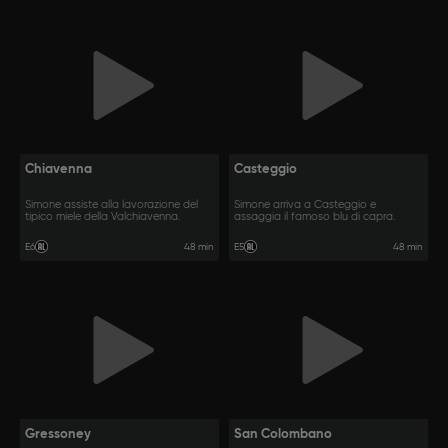
Chiavenna
Casteggio
Simone assiste alla lavorazione del
Simone arriva a Casteggio e
tipico miele della Valchiavenna.
assaggia il famoso blu di capra.
48 min
48 min
E6
E5
Gressoney
San Colombano