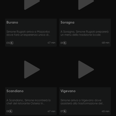
Burano
Soragna
Simone Rugiati arriva a Mazzorbo
A Soragna, Simone Rugiati preparerà
dove farà un'esperienza unica di
un menù della tradizione locale.
pesca.
47 min
48 min
E10
E9
Scandiano
Vigevano
A Scandiano, Simone incontrerà lo
Simone arriva a Vigevano dove
chef del ristorante Osteria In
assisterà alla trasformazione del
Scandiano.
risone.
47 min
45 min
E8
E7