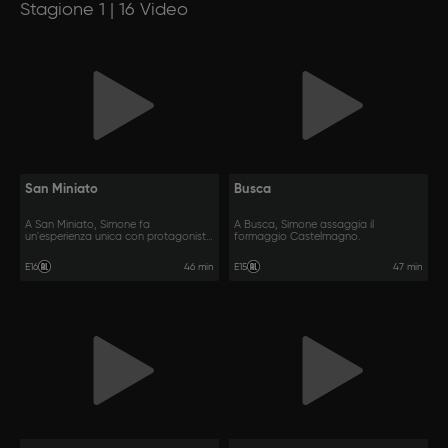
Stagione 1 | 16 Video
San Miniato
Busca
A San Miniato, Simone fa
A Busca, Simone assaggia il
un'esperienza unica con protagonista
formaggio Castelmagno.
il tartufo.
46 min
47 min
E16
E15