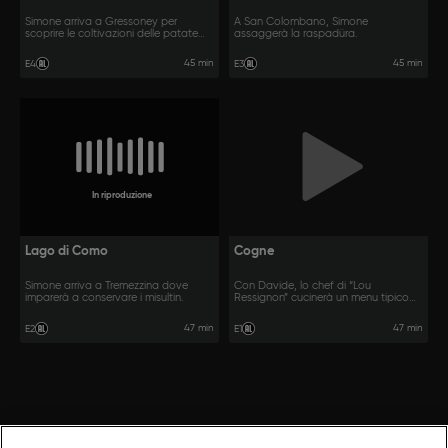
Simone arriva a Gressoney per
A San Colombano, Simone
scoprire le coltivazioni delle patate
assaggerà la raspadüra.
Walser.
45 min
45 min
E4
E3
In riproduzione
Lago di Como
Cogne
Simone arriva a Tremezzina dove
Con Davide, lo chef di “Lou
imparerà a conservare i misultin.
Ressignon” cucinerà un menu tipico
valdostano.
47 min
47 min
E2
E1