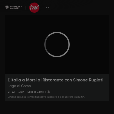
L'Italia a Morsi al Ristorante con Simone Rugiati
Lago di Como
S
1
: E
2
|
47
min
|
Lago di Como
|
Simone arriva a Tremezzina dove imparerà a conservare i misultin.