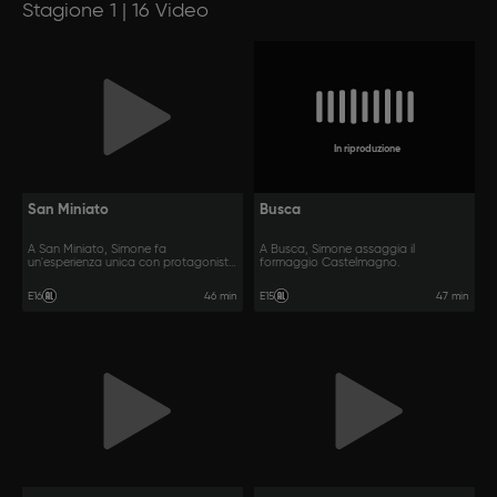
Stagione 1 | 16 Video
In riproduzione
San Miniato
Busca
A San Miniato, Simone fa
A Busca, Simone assaggia il
un'esperienza unica con protagonista
formaggio Castelmagno.
il tartufo.
46 min
47 min
E16
E15