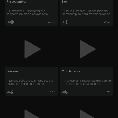
Pietrasanta
Bra
A Pietrasanta, SImone va alla
A Bra, in Piemonte, Simone prepara
scoperta del tipico cavolo nero
un menù tipico della tradizione locale.
toscano.
47 min
48 min
E14
E13
Limone
Montichiari
A Limone sul Garda, Simone scopre i
A Montichiari, Simone Rugiati scoprirà
profumi e i sapori del territorio.
tutti i segreti del caviale locale.
46 min
47 min
E12
E11