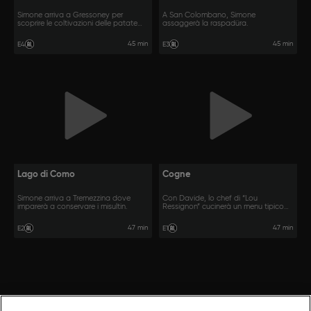
Simone arriva a Gressoney per
A San Colombano, Simone
scoprire le coltivazioni delle patate
assaggerà la raspadüra.
Walser.
45 min
45 min
E4
E3
Lago di Como
Cogne
Simone arriva a Tremezzina dove
Con Davide, lo chef di “Lou
imparerà a conservare i misultin.
Ressignon” cucinerà un menu tipico
valdostano.
47 min
47 min
E2
E1