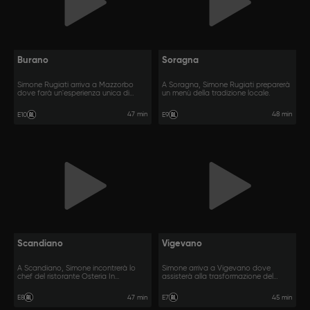
Burano
Soragna
Simone Rugiati arriva a Mazzorbo
A Soragna, Simone Rugiati preparerà
dove farà un'esperienza unica di
un menù della tradizione locale.
pesca.
47 min
48 min
E10
E9
Scandiano
Vigevano
A Scandiano, Simone incontrerà lo
Simone arriva a Vigevano dove
chef del ristorante Osteria In
assisterà alla trasformazione del
Scandiano.
risone.
47 min
45 min
E8
E7