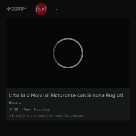
L'Italia a Morsi al Ristorante con Simone Rugiati
Busca
S
1
: E
15
|
47
min
|
Busca
|
A Busca, Simone assaggia il formaggio Castelmagno.