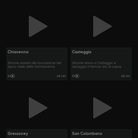
Chiavenna
Casteggio
Simone assiste alla lavorazione del
Simone arriva a Casteggio e
tipico miele della Valchiavenna.
assaggia il famoso blu di capra.
48 min
48 min
E6
E5
Gressoney
San Colombano