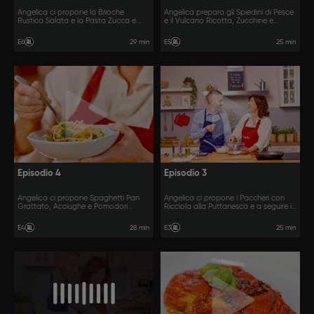
Angelica ci propone la Brioche
Angelica prepara gli Spiedini di Pesce
Rustica Salata e la Pasta Zucca e
e il Vulcano Ricotta, Zucchine e
Provola Affumicata con il supporto di
Pomodorini insieme al suo amico Vito.
Vito.
29 min
25 min
E6
E5
Episodio 4
Episodio 3
Angelica ci propone Spaghetti Pan
Angelica ci propone i Paccheri con
Grattato, Acciughe e Pomodori
Ricciola alla Puttanesca e a seguire il
Secchi e in compagnia di Vito le
Baccalà Fritto insieme a Vito.
Polpette al Limone.
28 min
25 min
E4
E3