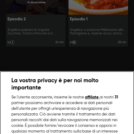
In riproduzione
Episodio 2
Episodio 1
Angelica prepara le Linguine
Angelica ci propone Melanzane alla
Zucchine, Totani e Provola e in
Parmigiana e, insieme al suo amico
compagnia di Vito la Calamarata.
Vito, la Pasta Mista Fagioli e Cozze.
26 min
28 min
E2
E1
La vostra privacy è per noi molto
importante
Se l'utente acconsente, insieme le nostre
affiliate
ai nostri
31
partner possiamo archiviare e accedere ai dati personali
dell'utente per offrirgli un'esperienza di navigazione più
personalizzata. Ciò avviene tramite il trattamento dei dati
personali raccolti dai dati sulla navigazione memorizzati nei
cookie. È possibile fornire/revocare il consenso e opporsi in
qualsiasi momento al trattamento sulla base di un interesse