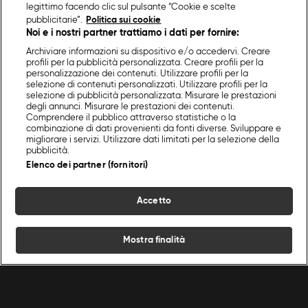
legittimo facendo clic sul pulsante “Cookie e scelte
pubblicitarie”.
Politica sui cookie
Noi e i nostri partner trattiamo i dati per fornire:
Archiviare informazioni su dispositivo e/o accedervi. Creare
profili per la pubblicità personalizzata. Creare profili per la
personalizzazione dei contenuti. Utilizzare profili per la
selezione di contenuti personalizzati. Utilizzare profili per la
selezione di pubblicità personalizzata. Misurare le prestazioni
degli annunci. Misurare le prestazioni dei contenuti.
Comprendere il pubblico attraverso statistiche o la
combinazione di dati provenienti da fonti diverse. Sviluppare e
migliorare i servizi. Utilizzare dati limitati per la selezione della
pubblicità.
Elenco dei partner (fornitori)
Accetto
Mostra finalità
Home
Programmi
Live
Cerca
Menu
/
Programmi Food Network
/
La cucina di Angelica - È na felicità
/
Episodio 2
Ricette
Chef
Programmi