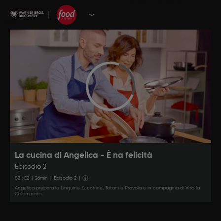
La cucina di Angelica - È na felicità
Episodio 2
S
2
: E
2
|
26
min
|
Episodio 2
|
Angelica prepara le Linguine Zucchine, Totani e Provola e in compagnia di Vito la
Calamarata.