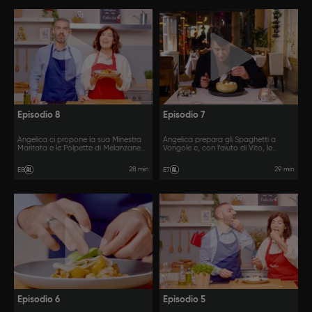
Episodio 8
Episodio 7
Angelica ci propone la sua Minestra
Angelica prepara gli Spaghetti a
Maritata e le Polpette di Melanzane
Vongole e, con l’aiuto di Vito, le
fatte insieme a Vito.
Melanzane Ripiene.
28 min
29 min
E8
E7
Episodio 6
Episodio 5