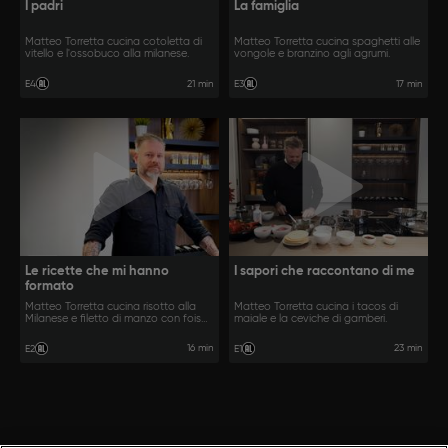
I padri
La famiglia
Matteo Torretta cucina cotoletta di
Matteo Torretta cucina spaghetti alle
vitello e l'ossobuco alla milanese.
vongole e branzino agli agrumi.
21 min
17 min
E4
E3
Le ricette che mi hanno
I sapori che raccontano di me
formato
Matteo Torretta cucina risotto alla
Matteo Torretta cucina i tacos di
Milanese e filetto di manzo con fois
maiale e la ceviche di gamberi.
gras.
16 min
23 min
E2
E1