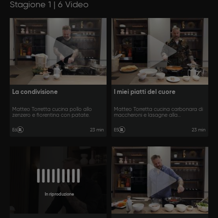
Stagione 1 | 6 Video
La condivisione
I miei piatti del cuore
Matteo Torretta cucina pollo allo
Matteo Torretta cucina carbonara di
zenzero e fiorentina con patate.
maccheroni e lasagne alla
bolognese.
23 min
23 min
E6
E5
In riproduzione