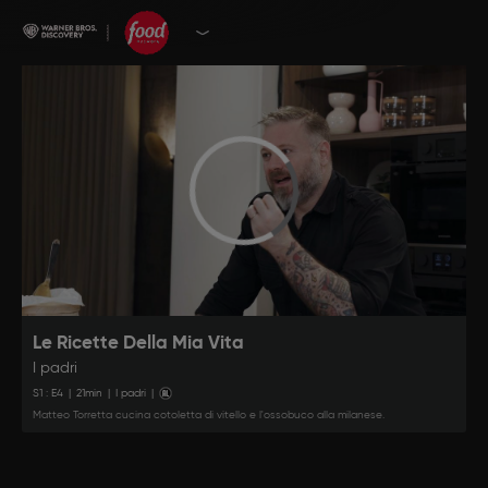
Le Ricette Della Mia Vita
I padri
S
1
: E
4
|
21
min
|
I padri
|
Matteo Torretta cucina cotoletta di vitello e l'ossobuco alla milanese.