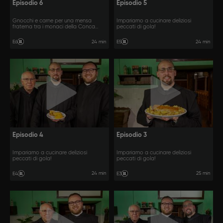
Episodio 6
Episodio 5
Gnocchi e carne per una mensa
Impariamo a cucinare deliziosi
fraterna tra i monaci della Conca
peccati di gola!
d’Oro.
24 min
24 min
E6
E5
Episodio 4
Episodio 3
Impariamo a cucinare deliziosi
Impariamo a cucinare deliziosi
peccati di gola!
peccati di gola!
24 min
25 min
E4
E3