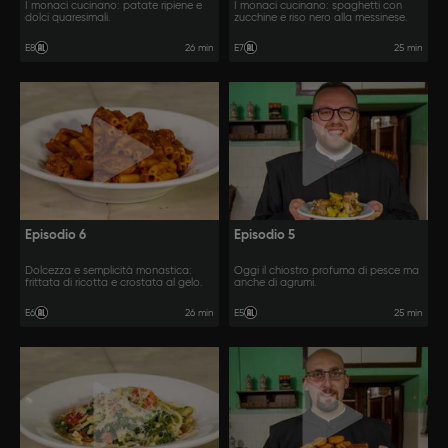
I monaci cucinano: patate ripiene e
I monaci cucinano: spaghetti con
dolci quaresimali.
zucchine e riso nero alla messinese.
26 min
25 min
E8
E7
Episodio 6
Episodio 5
Dolcezza e semplicità monastica:
Oggi il chiostro profuma di pesce ma
frittata di ricotta e crostata al gelo.
anche di agrumi.
26 min
25 min
E6
E5