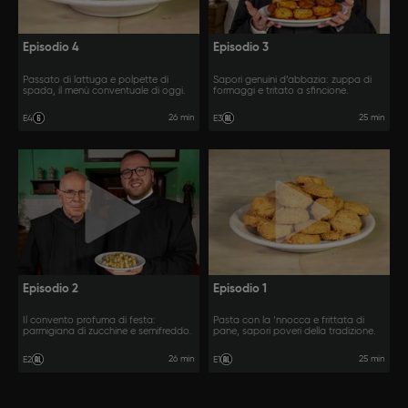
Episodio 4
Episodio 3
Passato di lattuga e polpette di
Sapori genuini d’abbazia: zuppa di
spada, il menù conventuale di oggi.
formaggi e tritato a sfincione.
26 min
25 min
E4
E3
Episodio 2
Episodio 1
Il convento profuma di festa:
Pasta con la ‘nnocca e frittata di
parmigiana di zucchine e semifreddo.
pane, sapori poveri della tradizione.
26 min
25 min
E2
E1