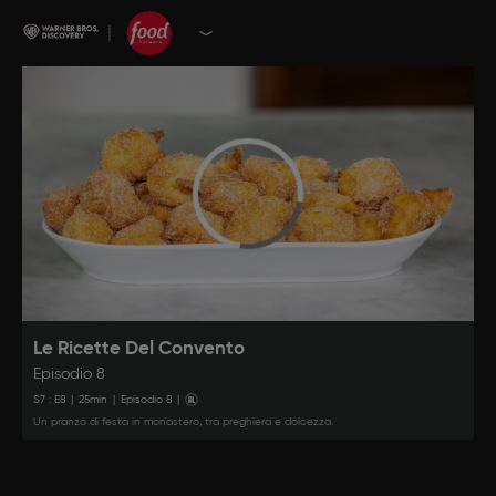
Le Ricette Del Convento
Episodio 8
S
7
: E
8
|
25
min
|
Episodio 8
|
Un pranzo di festa in monastero, tra preghiera e dolcezza.