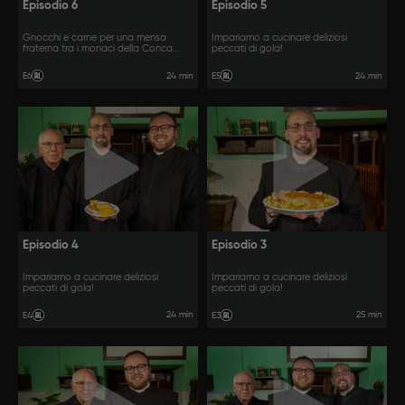
Episodio 6
Episodio 5
Gnocchi e carne per una mensa
Impariamo a cucinare deliziosi
fraterna tra i monaci della Conca
peccati di gola!
d’Oro.
24 min
24 min
E6
E5
Episodio 4
Episodio 3
Impariamo a cucinare deliziosi
Impariamo a cucinare deliziosi
peccati di gola!
peccati di gola!
24 min
25 min
E4
E3