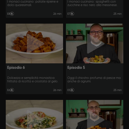
I monaci cucinano: patate ripiene e
I monaci cucinano: spaghetti con
dolci quaresimali.
zucchine e riso nero alla messinese.
26 min
25 min
E8
E7
Episodio 6
Episodio 5
Dolcezza e semplicità monastica:
Oggi il chiostro profuma di pesce ma
frittata di ricotta e crostata al gelo.
anche di agrumi.
26 min
25 min
E6
E5