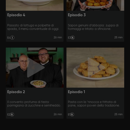
Episodio 4
Episodio 3
Passato di lattuga e polpette di
Sapori genuini d’abbazia: zuppa di
spada, il menù conventuale di oggi.
formaggi e tritato a sfincione.
26 min
25 min
E4
E3
Episodio 2
Episodio 1
Il convento profuma di festa:
Pasta con la ‘nnocca e frittata di
parmigiana di zucchine e semifreddo.
pane, sapori poveri della tradizione.
26 min
25 min
E2
E1