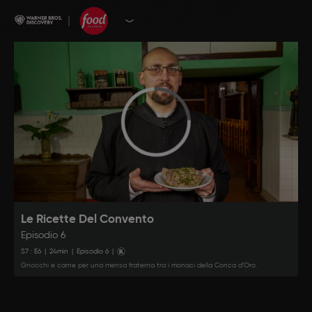
Le Ricette Del Convento
Episodio 6
S
7
: E
6
|
24
min
|
Episodio 6
|
Gnocchi e carne per una mensa fraterna tra i monaci della Conca d’Oro.