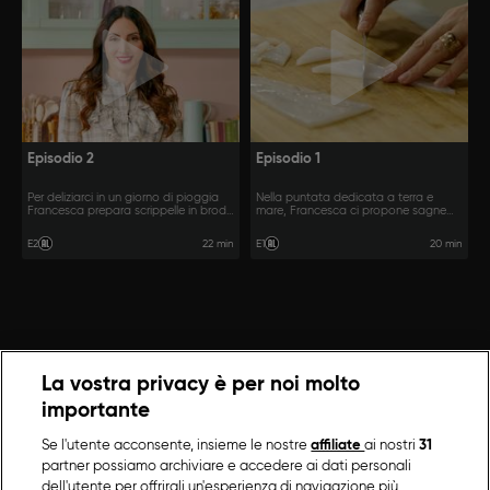
Episodio 2
Episodio 1
Per deliziarci in un giorno di pioggia
Nella puntata dedicata a terra e
Francesca prepara scrippelle in brodo
mare, Francesca ci propone sagne
e stracotto al Montepulciano con
con ceci e scampi e calamari panati
crema di patate alla provola.
con misticanza e more.
22 min
20 min
E2
E1
La vostra privacy è per noi molto
importante
Se l'utente acconsente, insieme le nostre
affiliate
ai nostri
31
partner possiamo archiviare e accedere ai dati personali
dell'utente per offrirgli un'esperienza di navigazione più