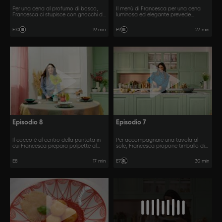
Per una cena al profumo di bosco,
Il menù di Francesca per una cena
Francesca ci stupisce con gnocchi di
luminosa ed elegante prevede
zucca con funghi porcini e formaggio
spaghetti burro e alici con perle di
fritto con miele di castagno.
limone e tortino al cioccolato bianco.
19 min
27 min
E10
E9
Episodio 8
Episodio 7
Il cocco è al centro della puntata in
Per accompagnare una tavola al
cui Francesca prepara polpette al
sole, Francesca propone timballo di
latte di cocco e curry e dolcetti al
crepes e galletto farcito con prugne e
cocco e cioccolato bianco.
patate novelle.
30 min
E8
17 min
E7