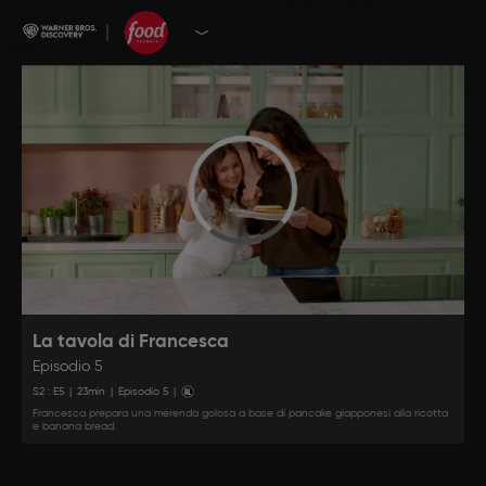
La tavola di Francesca
Episodio 5
S
2
: E
5
|
23
min
|
Episodio 5
|
Francesca prepara una merenda golosa a base di pancake giapponesi alla ricotta
e banana bread.