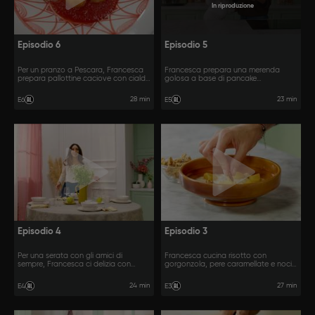
In riproduzione
Episodio 6
Episodio 5
Per un pranzo a Pescara, Francesca
Francesca prepara una merenda
prepara pallottine caciove con cialda
golosa a base di pancake
di parmigiano e parrozzo.
giapponesi alla ricotta e banana
bread.
28 min
23 min
E6
E5
Episodio 4
Episodio 3
Per una serata con gli amici di
Francesca cucina risotto con
sempre, Francesca ci delizia con
gorgonzola, pere caramellate e noci
filetto di maialino alle mele e tarte
e pere allo zafferano con crema di
tatin.
mascarpone.
24 min
27 min
E4
E3