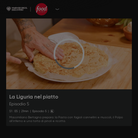
La Liguria nel piatto
Episodio 5
S
1
: E
5
|
21
min
|
Episodio 5
|
Massimiliano Bertagna prepara: la Pasta con fagioli cannellini e muscoli, il Polpo
all'inferno e una torta di pinoli e ricotta.