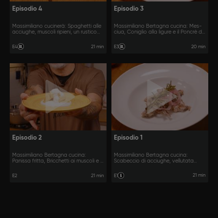
Episodio 4
Episodio 3
Massimiliano cucinerà: Spaghetti alle
Massimiliano Bertagna cucina: Mes-
acciughe, muscoli ripieni, un rustico
ciua, Coniglio alla ligure e il Poncrè di
Castagnaccio.
San Terenzio.
21 min
20 min
E4
E3
Episodio 2
Episodio 1
Massimiliano Bertagna cucina:
Massimiliano Bertagna cucina:
Panissa fritta, Bricchetti ai muscoli e le
Scabeccio di acciughe, vellutata
acciughe ripiene.
passatina di ceci, seppie in zimino di
Tellaro.
21 min
E2
21 min
E1