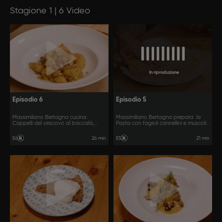
Stagione 1 | 6 Video
In riproduzione
Episodio 6
Episodio 5
Massimiliano Bertagna cucina:
Massimiliano Bertagna prepara: la
Cappelli del vescovo al baccalà,
Pasta con fagioli cannellini e muscoli,
Stoccafisso accomodato alla ligure,
il Polpo all'inferno e una torta di pinoli
Brandacujun.
e ricotta.
26 min
21 min
E6
E5