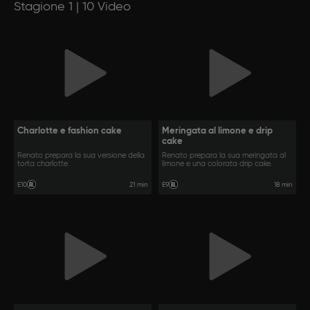
Stagione 1 | 10 Video
Charlotte e fashion cake
Meringata al limone e drip
cake
Renato prepara la sua versione della
Renato prepara la sua meringata al
torta charlotte.
limone e una colorata drip cake.
21 min
18 min
E10
E9