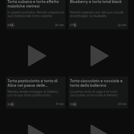
Torta cubana e torta effetto
Blueberry e torta total black
maioliche vietresi
In questa puntata, Renato prepara la
Renato prepara uno dei suoi cavalli
sua tradizionale torta cubana.
di battaglia: la blueberry.
20 min
22 min
E8
E7
Torta pasticciotto e torta di
Torta cioccolato e nocciole e
Alice nel paese delle
torta della ballerina
meraviglie
Renato rende omaggio al Salento
La prima torta di oggi è la torta
con la sua torta pasticciotto.
cioccolato e nocciole di Renato.
31 min
23 min
E6
E5