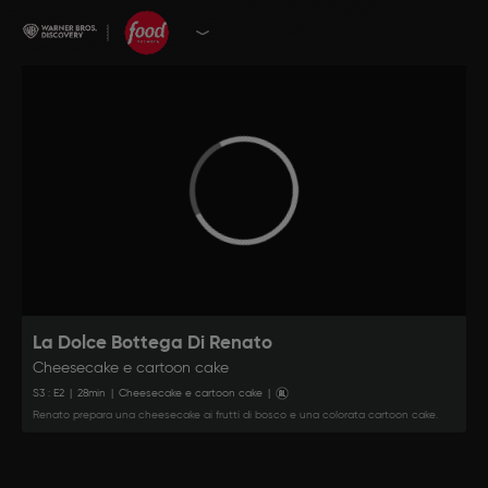
La Dolce Bottega Di Renato
Cheesecake e cartoon cake
S
3
: E
2
|
28
min
|
Cheesecake e cartoon cake
|
Renato prepara una cheesecake ai frutti di bosco e una colorata cartoon cake.