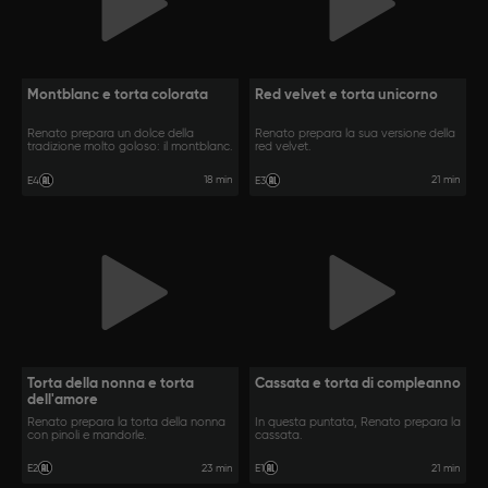
Montblanc e torta colorata
Red velvet e torta unicorno
Renato prepara un dolce della
Renato prepara la sua versione della
tradizione molto goloso: il montblanc.
red velvet.
18 min
21 min
E4
E3
Torta della nonna e torta
Cassata e torta di compleanno
dell'amore
Renato prepara la torta della nonna
In questa puntata, Renato prepara la
con pinoli e mandorle.
cassata.
23 min
21 min
E2
E1