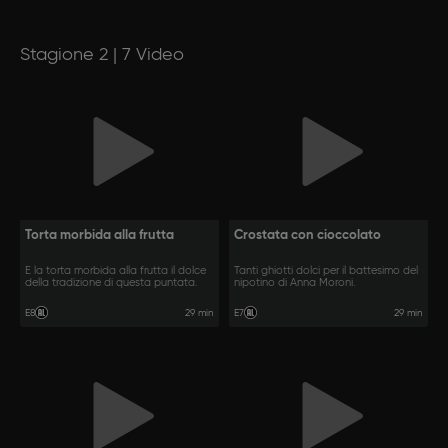
Stagione 2 | 7 Video
Torta morbida alla frutta
Crostata con cioccolato
È la torta morbida alla frutta il dolce
Tanti ghiotti dolci per il battesimo del
della tradizione di questa puntata.
nipotino di Anna Moroni.
29 min
29 min
E8
E7