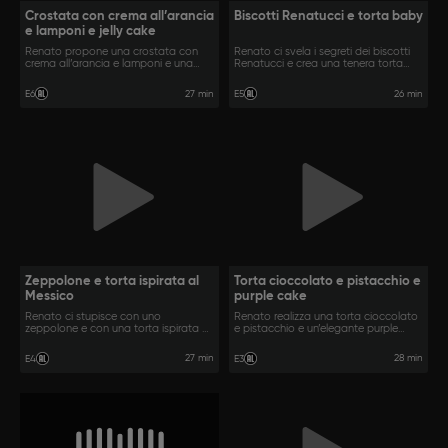
Crostata con crema all’arancia
Biscotti Renatucci e torta baby
e lamponi e jelly cake
Renato propone una crostata con
Renato ci svela i segreti dei biscotti
crema all’arancia e lamponi e una
Renatucci e crea una tenera torta
jelly cake.
baby.
27 min
26 min
E6
E5
Zeppolone e torta ispirata al
Torta cioccolato e pistacchio e
Messico
purple cake
Renato ci stupisce con uno
Renato realizza una torta cioccolato
zeppolone e con una torta ispirata al
e pistacchio e un’elegante purple
Messico.
cake.
27 min
28 min
E4
E3