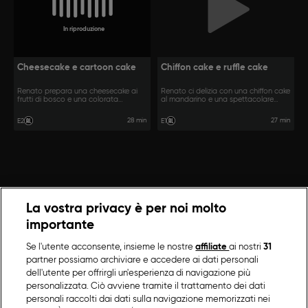
In riproduzione
Cheesecake e cartoon cake
Chiffon cake e ruffle cake
Renato prepara una cheesecake ai
Renato ci delizia con una chiffon cake
frutti di bosco e una colorata
al mandarino e una spettacolare
cartoon cake.
ruffle cake.
28 min
27 min
E2
E1
La vostra privacy è per noi molto
importante
Se l'utente acconsente, insieme le nostre
affiliate
ai nostri
31
partner possiamo archiviare e accedere ai dati personali
dell'utente per offrirgli un'esperienza di navigazione più
personalizzata. Ciò avviene tramite il trattamento dei dati
personali raccolti dai dati sulla navigazione memorizzati nei