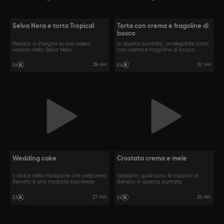
Selva Nera e torta Tropical
Torta con crema e fragoline di
bosco
Renato ci insegna la sua naked
In questa puntata, un'elegante torta
version della Selva Nera.
con crema e fragoline di bosco.
28 min
32 min
E6
E4
Wedding cake
Crostata crema e mele
Il dolce della tradizione che preparerà
Vediamo quali sono le missioni di
Renato è una morbida bavarese.
Renato in questa puntata.
27 min
26 min
E3
E2