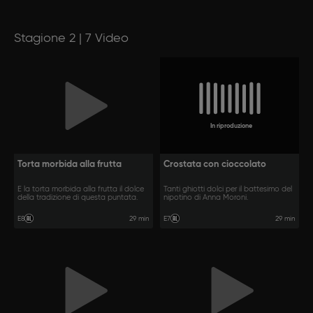
Stagione 2 | 7 Video
In riproduzione
Torta morbida alla frutta
Crostata con cioccolato
È la torta morbida alla frutta il dolce
Tanti ghiotti dolci per il battesimo del
della tradizione di questa puntata.
nipotino di Anna Moroni.
29 min
29 min
E8
E7