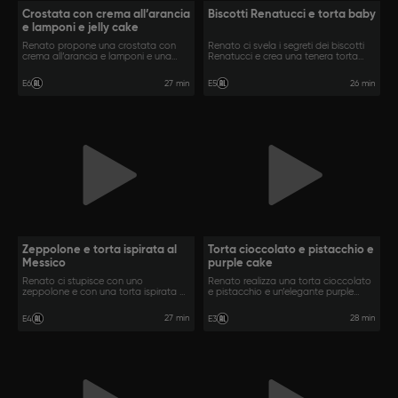
Crostata con crema all’arancia
Biscotti Renatucci e torta baby
e lamponi e jelly cake
Renato propone una crostata con
Renato ci svela i segreti dei biscotti
crema all’arancia e lamponi e una
Renatucci e crea una tenera torta
jelly cake.
baby.
27 min
26 min
E6
E5
Zeppolone e torta ispirata al
Torta cioccolato e pistacchio e
Messico
purple cake
Renato ci stupisce con uno
Renato realizza una torta cioccolato
zeppolone e con una torta ispirata al
e pistacchio e un’elegante purple
Messico.
cake.
27 min
28 min
E4
E3