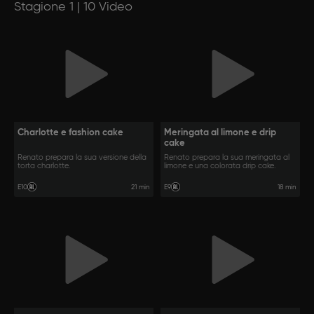
Stagione 1 | 10 Video
Charlotte e fashion cake
Meringata al limone e drip
cake
Renato prepara la sua versione della
Renato prepara la sua meringata al
torta charlotte.
limone e una colorata drip cake.
21 min
18 min
E10
E9