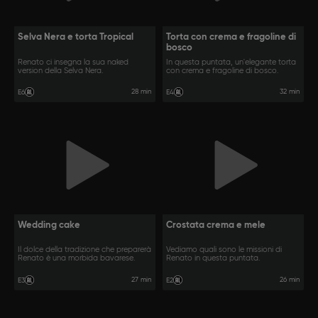
Selva Nera e torta Tropical
Torta con crema e fragoline di
bosco
Renato ci insegna la sua naked
In questa puntata, un'elegante torta
version della Selva Nera.
con crema e fragoline di bosco.
28 min
32 min
E6
E4
Wedding cake
Crostata crema e mele
Il dolce della tradizione che preparerà
Vediamo quali sono le missioni di
Renato è una morbida bavarese.
Renato in questa puntata.
27 min
26 min
E3
E2