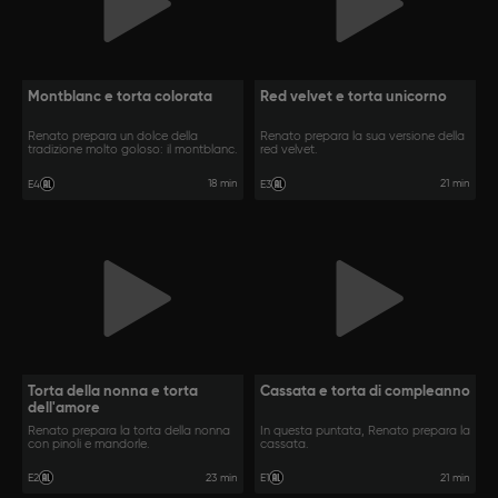
Montblanc e torta colorata
Red velvet e torta unicorno
Renato prepara un dolce della
Renato prepara la sua versione della
tradizione molto goloso: il montblanc.
red velvet.
18 min
21 min
E4
E3
Torta della nonna e torta
Cassata e torta di compleanno
dell'amore
Renato prepara la torta della nonna
In questa puntata, Renato prepara la
con pinoli e mandorle.
cassata.
23 min
21 min
E2
E1