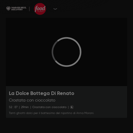
La Dolce Bottega Di Renato
Crostata con cioccolato
S
2
: E
7
|
29
min
|
Crostata con cioccolato
|
Tanti ghiotti dolci per il battesimo del nipotino di Anna Moroni.