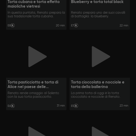
Torta cubana e torta effetto
Blueberry e torta total black
maioliche vietresi
In questa puntata, Renato prepara la
Renato prepara uno dei suoi cavalli
sua tradizionale torta cubana.
di battaglia: la blueberry.
20 min
22 min
E8
E7
Torta pasticciotto e torta di
Torta cioccolato e nocciole e
Alice nel paese delle
torta della ballerina
meraviglie
Renato rende omaggio al Salento
La prima torta di oggi è la torta
con la sua torta pasticciotto.
cioccolato e nocciole di Renato.
31 min
23 min
E6
E5