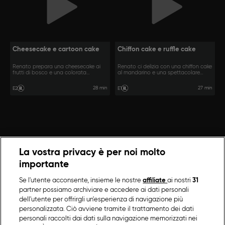
Cheesecake e cartoon cake
Chiffon cake e ruffle cake
Renato prepara una cheesecake ai
Renato ci delizia con una chiffon cake
frutti di bosco e una colorata
al mandarino e una spettacolare
cartoon cake.
ruffle cake.
28 min
27 min
E2
E1
La vostra privacy è per noi molto
importante
Se l'utente acconsente, insieme le nostre
affiliate
ai nostri
31
partner possiamo archiviare e accedere ai dati personali
dell'utente per offrirgli un'esperienza di navigazione più
personalizzata. Ciò avviene tramite il trattamento dei dati
personali raccolti dai dati sulla navigazione memorizzati nei