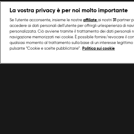
La vostra privacy è per noi molto importante
Se l'utente acconsente, insieme le nostre
affiliate
ai nostri
31
partner p
accedere ai dati personali dell'utente per offrirgli un'esperienza di na
personalizzata. Ciò avviene tramite il trattamento dei dati personali ra
navigazione memorizzati nei cookie. È possibile fornire/revocare il co
qualsiasi momento al trattamento sulla base di un interesse legittimo 
pulsante “Cookie e scelte pubblicitarie”.
Politica sui cookie
/
Programmi Food Network
/
La Cucina Delle Mo
Condizioni d'uso