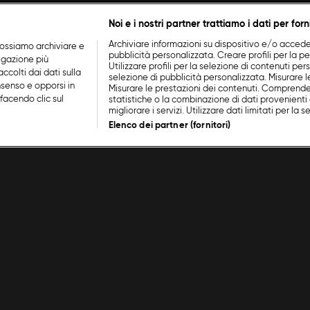
Noi e i nostri partner trattiamo i dati per forn
Archiviare informazioni su dispositivo e/o accederv
ossiamo archiviare e
pubblicità personalizzata. Creare profili per la p
vigazione più
Utilizzare profili per la selezione di contenuti perso
ccolti dai dati sulla
selezione di pubblicità personalizzata. Misurare l
nsenso e opporsi in
Misurare le prestazioni dei contenuti. Comprende
facendo clic sul
statistiche o la combinazione di dati provenienti 
migliorare i servizi. Utilizzare dati limitati per la 
Elenco dei partner (fornitori)
nache
/
Episodio 1
La Cuc
Cookie Policy