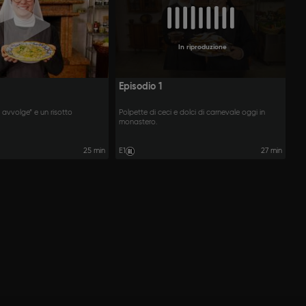
In riproduzione
Episodio 1
 avvolge” e un risotto
Polpette di ceci e dolci di carnevale oggi in
monastero.
25 min
E1
27 min