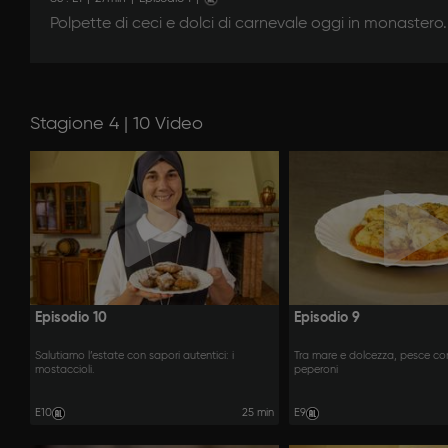
Polpette di ceci e dolci di carnevale oggi in monastero.
Stagione 4 | 10 Video
Episodio 10
Episodio 9
Salutiamo l’estate con sapori autentici: i
Tra mare e dolcezza, pesce con
mostaccioli.
peperoni
E10
25 min
E9