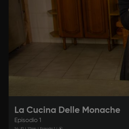
La Cucina Delle Monache
Episodio 1
S
6
: E
1
|
27
min
|
Episodio 1
|