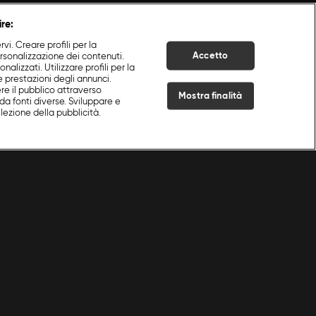
ire:
i. Creare profili per la
Accetto
ersonalizzazione dei contenuti.
nalizzati. Utilizzare profili per la
e prestazioni degli annunci.
re il pubblico attraverso
Mostra finalità
da fonti diverse. Sviluppare e
selezione della pubblicità.
Live Now
ina Delle Monache
|
Episodio 1
|
S
6
:E
1
Cookie e scelte pubblicitarie