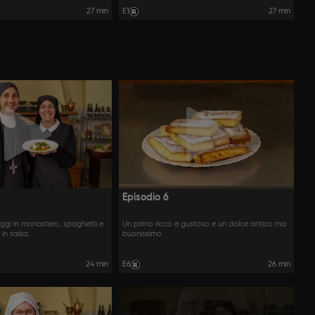
27 min
E1
27 min
Episodio 6
oggi in monastero, spaghetti e
Un primo ricco e gustoso e un dolce antico ma
in salsa.
buonissimo.
24 min
E6
26 min