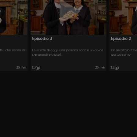
Episodio 3
Episodio 2
ette che sanno di
Le ricette di oggi: una polenta ricca e un dolce
Un arvoltolo “che
per grandi e piccoli.
gustosissimo..
25 min
E3
25 min
E2