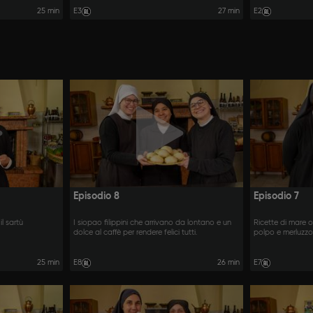
25 min
E3
27 min
E2
Episodio 8
Episodio 7
il sartù
I siopao filippini che arrivano da lontano e un
Ricette di mare 
dolce al caffè per rendere felici tutti.
polpo e merluzzo 
25 min
E8
26 min
E7