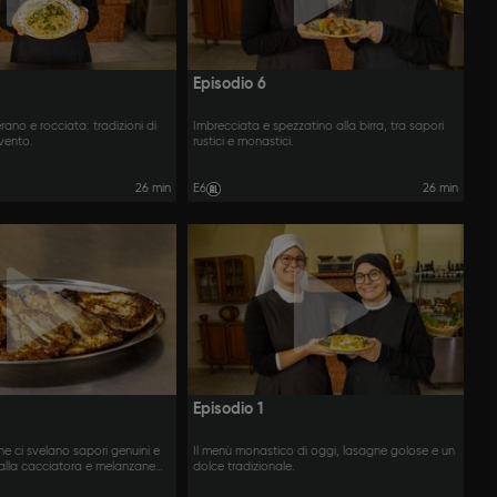
Episodio 6
rano e rocciata: tradizioni di
Imbrecciata e spezzatino alla birra, tra sapori
nvento.
rustici e monastici.
26 min
E6
26 min
Episodio 1
e ci svelano sapori genuini e
Il menù monastico di oggi, lasagne golose e un
a alla cacciatora e melanzane
dolce tradizionale.