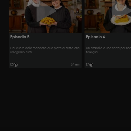
Episodio 5
Episodio 4
Dal cuore delle monache due piatti di festa che
Un timballo e una torta per ric
rallegrano tutti.
famiglia.
E5
24 min
E4