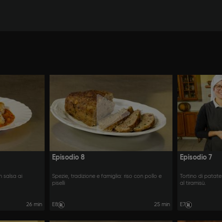
Episodio 8
Episodio 7
 salsa ai
Spezie, tradizione e famiglia: riso con pollo e
Tortino di patate
piselli
al tiramisù.
26 min
E8
25 min
E7