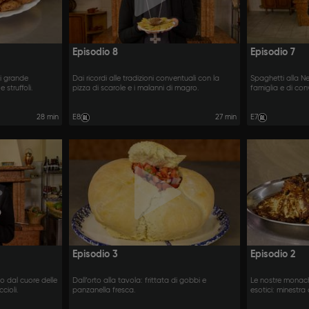
Episodio 8
Episodio 7
di grande
Dai ricordi alle tradizioni conventuali con la
Spaghetti alla Ne
 struffoli.
pizza di scarole e i malanni di magro.
famiglia e di co
28 min
E8
27 min
E7
Episodio 3
Episodio 2
o dal cuore delle
Dall’orto alla tavola: frittata di gobbi e
Le nostre monach
cioli.
panzanella fresca.
esotici: minestr
filippine.