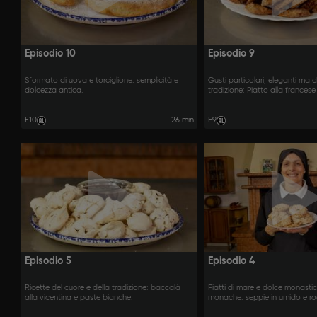
Episodio 10
Episodio 9
Sformato di uova e torciglione: semplicità e
Gusti particolari, eleganti ma 
dolcezza antica.
tradizione: Piatto alla francese e
E10
26 min
E9
Episodio 5
Episodio 4
Ricette del cuore e della tradizione: baccalà
Piatti di mare e dolce monastic
alla vicentina e paste bianche.
monache: seppie in umido e roc