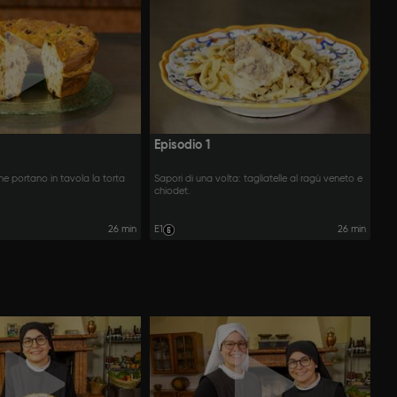
Episodio 1
e portano in tavola la torta
Sapori di una volta: tagliatelle al ragù veneto e
chiodet.
26 min
E1
26 min