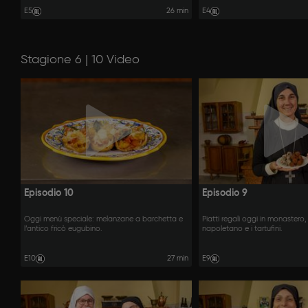
E5
26 min
E4
Stagione 6 | 10 Video
Episodio 10
Episodio 9
Oggi menù speciale: melanzane a barchetta e
Piatti regali oggi in monastero, 
l’antico fricò eugubino.
napoletano e i tartufini.
E10
27 min
E9