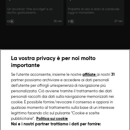
Un arvoltolo “che avvolge” e un
Polpette di ceci e dolci di carnevale
risotto gustosissimo..
oggi in monastero.
25 min
27 min
E2
E1
La vostra privacy è per noi molto
importante
Se l'utente acconsente, insieme le nostre
affiliate
ai nostri
31
partner possiamo archiviare e accedere ai dati personali
dell'utente per offrirgli un'esperienza di navigazione più
personalizzata. Ciò avviene tramite il trattamento dei dati
personali raccolti dai dati sulla navigazione memorizzati nei
cookie. È possibile fornire/revocare il consenso e opporsi in
qualsiasi momento al trattamento sulla base di un interesse
legittimo facendo clic sul pulsante “Cookie e scelte
pubblicitarie”.
Politica sui cookie
Noi e i nostri partner trattiamo i dati per fornire: