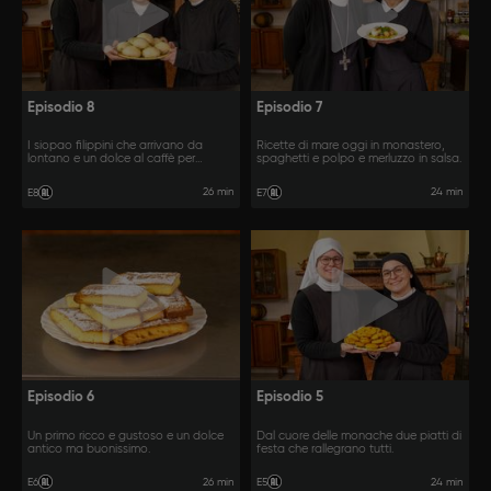
Episodio 8
Episodio 7
I siopao filippini che arrivano da
Ricette di mare oggi in monastero,
lontano e un dolce al caffè per
spaghetti e polpo e merluzzo in salsa.
rendere felici tutti.
26 min
24 min
E8
E7
Episodio 6
Episodio 5
Un primo ricco e gustoso e un dolce
Dal cuore delle monache due piatti di
antico ma buonissimo.
festa che rallegrano tutti.
26 min
24 min
E6
E5