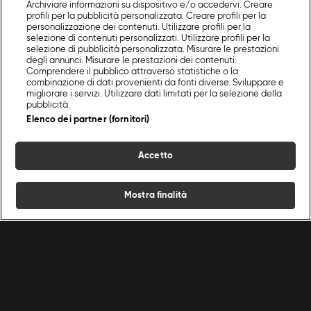
Archiviare informazioni su dispositivo e/o accedervi. Creare
profili per la pubblicità personalizzata. Creare profili per la
personalizzazione dei contenuti. Utilizzare profili per la
selezione di contenuti personalizzati. Utilizzare profili per la
selezione di pubblicità personalizzata. Misurare le prestazioni
degli annunci. Misurare le prestazioni dei contenuti.
Comprendere il pubblico attraverso statistiche o la
combinazione di dati provenienti da fonti diverse. Sviluppare e
migliorare i servizi. Utilizzare dati limitati per la selezione della
pubblicità.
Elenco dei partner (fornitori)
Accetto
Mostra finalità
Home
Programmi
Live
Cerca
Menu
/
Programmi Food Network
/
La Cucina Delle Monache
/
Episodio 1
Ricette
Chef
Programmi
Condizioni d'uso
Privacy policy