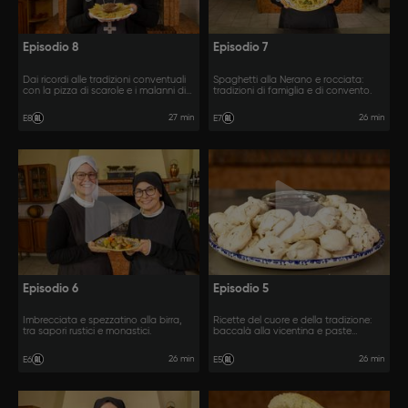
Episodio 8
Episodio 7
Dai ricordi alle tradizioni conventuali
Spaghetti alla Nerano e rocciata:
con la pizza di scarole e i malanni di
tradizioni di famiglia e di convento.
magro.
27 min
26 min
E8
E7
Episodio 6
Episodio 5
Imbrecciata e spezzatino alla birra,
Ricette del cuore e della tradizione:
tra sapori rustici e monastici.
baccalà alla vicentina e paste
bianche.
26 min
26 min
E6
E5