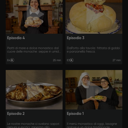
Episodio 4
Episodio 3
Piatti di mare e dolce monastico dal
Dall’orto alla tavola: frittata di gobbi
cuore delle monache: seppie in umido
e panzanella fresca.
e roccioli.
25 min
27 min
E4
E3
Episodio 2
Episodio 1
Le nostre monache ci svelano sapori
Il menù monastico di oggi, lasagne
genuini e esotici: minestra alla
golose e un dolce tradizionale.