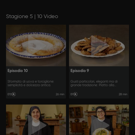
Stagione 5 | 10 Video
Episodio 10
Episodio 9
Sformato di uova e torciglione:
Gusti particolari, eleganti ma di
semplicità e dolcezza antica.
grande tradizione: Piatto alla
francese e struffoli.
26 min
28 min
E10
E9