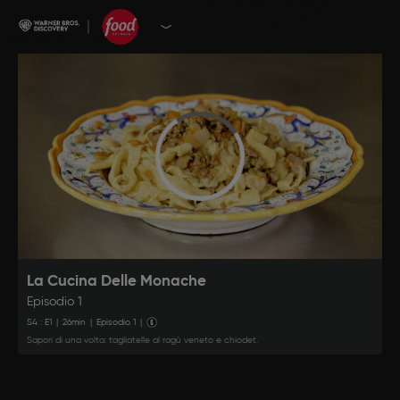
La Cucina Delle Monache
Episodio 1
S
4
: E
1
|
26
min
|
Episodio 1
|
Sapori di una volta: tagliatelle al ragù veneto e chiodet.