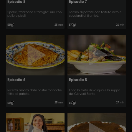
Episodio 8
Episodio 7
Spezie, tradizione e famiglia: riso con
Tortino di patate con tartufo nero e
pollo e piselli
savoiardi al tiramisù.
25 min
26 min
E8
E7
Episodio 6
Episodio 5
Ricetta amata dalle nostre monache:
Ecco la torta di Pasqua e la zuppa
fritto di patate.
del Giovedì Santo.
25 min
27 min
E6
E5