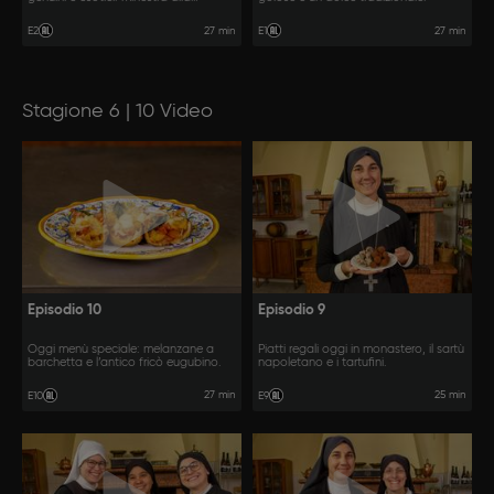
cacciatora e melanzane filippine.
27 min
27 min
E2
E1
Stagione 6 | 10 Video
Episodio 10
Episodio 9
Oggi menù speciale: melanzane a
Piatti regali oggi in monastero, il sartù
barchetta e l’antico fricò eugubino.
napoletano e i tartufini.
27 min
25 min
E10
E9