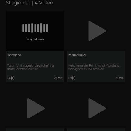
Stagione 1 | 4 Video
In riproduzione
Taranto
Manduria
Taranto: il viaggio degli chef tra
Nella terra del Primitivo di Manduria,
mare, cozze e cultura.
tra vigneti e ulivi secolari.
23 min
25 min
E4
E3