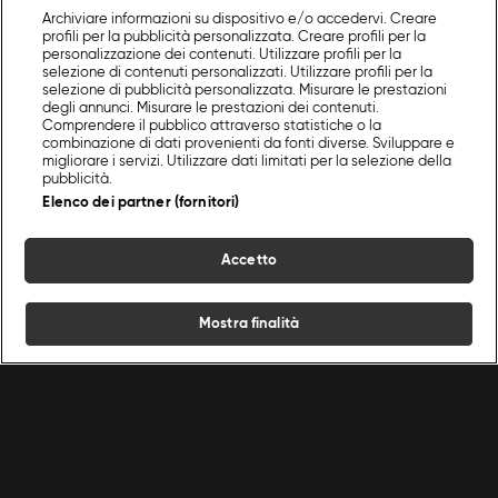
Archiviare informazioni su dispositivo e/o accedervi. Creare
profili per la pubblicità personalizzata. Creare profili per la
personalizzazione dei contenuti. Utilizzare profili per la
selezione di contenuti personalizzati. Utilizzare profili per la
selezione di pubblicità personalizzata. Misurare le prestazioni
degli annunci. Misurare le prestazioni dei contenuti.
Comprendere il pubblico attraverso statistiche o la
combinazione di dati provenienti da fonti diverse. Sviluppare e
migliorare i servizi. Utilizzare dati limitati per la selezione della
pubblicità.
Elenco dei partner (fornitori)
Accetto
Mostra finalità
Home
Programmi
Live
Cerca
Menu
/
Programmi Food Network
/
Incredible Puglia
/
Taranto
Ricette
Chef
Programmi
Condizioni d'uso
Privacy policy