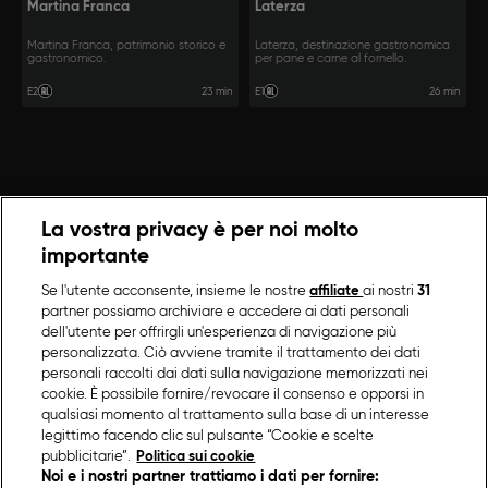
Martina Franca
Laterza
Martina Franca, patrimonio storico e
Laterza, destinazione gastronomica
gastronomico.
per pane e carne al fornello.
23 min
26 min
E2
E1
La vostra privacy è per noi molto
importante
Se l'utente acconsente, insieme le nostre
affiliate
ai nostri
31
partner possiamo archiviare e accedere ai dati personali
dell'utente per offrirgli un'esperienza di navigazione più
personalizzata. Ciò avviene tramite il trattamento dei dati
personali raccolti dai dati sulla navigazione memorizzati nei
cookie. È possibile fornire/revocare il consenso e opporsi in
qualsiasi momento al trattamento sulla base di un interesse
legittimo facendo clic sul pulsante “Cookie e scelte
pubblicitarie”.
Politica sui cookie
Noi e i nostri partner trattiamo i dati per fornire: