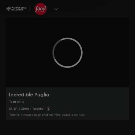
Incredible Puglia
Taranto
S
1
: E
4
|
23
min
|
Taranto
|
Taranto: il viaggio degli chef tra mare, cozze e cultura.