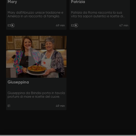
Mary
Patrizia
Mary dall’Abruzzo unisce tradizione e
Patrizia da Roma racconta la sua
America in un racconto di famiglia.
vita tra sapori autentici e ricette di
casa.
49 min
47 min
E3
E2
Giuseppina
Giuseppina da Brindisi porta in tavola
profumi di mare e ricette del cuore.
E1
49 min