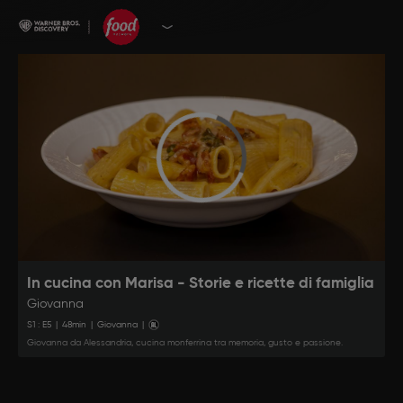
In cucina con Marisa - Storie e ricette di famiglia
Giovanna
S
1
: E
5
|
48
min
|
Giovanna
|
Giovanna da Alessandria, cucina monferrina tra memoria, gusto e passione.