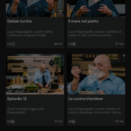
Delizie turche
Il mare nel piatto
Luca Pappagallo cucina: köfte,
Luca Pappagallo cucina: insalata di
Lahmacun e Sigara böreği.
polpo e ceci, pasta e patate,
calamari al forno.
28 min
29 min
E14
E13
Episodio 12
La cucina irlandese
Cosa cucinerà oggi Luca
Luca Pappagallo cucina stufato di
Pappagallo?
manco irlandese, irish potato farls e
colcannon.
31 min
23 min
E12
E11