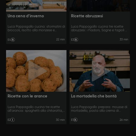
Una cena d’inverno
Ricette abruzzesi
Luca Pappagallo cucina: sformatini di
Luca Pappagallo cucina tre ricette
broccoli, risotto alla monzese e
abruzzesi: i Fiadoni, Sagne e fagioli e
rosticciana con le olive.
Cif e Ciaf.
22 min
33 min
E4
E3
Ricette con le arance
La mortadella che bontà
Luca Pappagallo cucina tre ricette
Luca Pappagallo prepara: mousse di
all'arancia: spaghetti alla chitaratta,
mortadella, pasta alla crema di
pollo e crostata.
peperoni, mortadella e pistacchi e
stecchi alla petroniana.
30 min
26 min
E2
E1