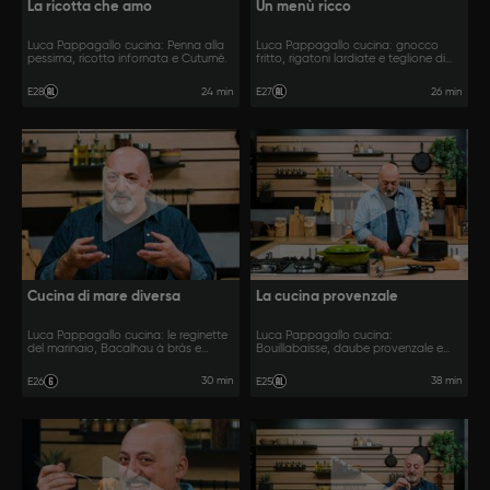
La ricotta che amo
Un menù ricco
Luca Pappagallo cucina: Penna alla
Luca Pappagallo cucina: gnocco
pessima, ricotta infornata e Cutumè.
fritto, rigatoni lardiate e teglione di
maiale, patate e funghi.
24 min
26 min
E28
E27
Cucina di mare diversa
La cucina provenzale
Luca Pappagallo cucina: le reginette
Luca Pappagallo cucina:
del marinaio, Bacalhau à brás e
Bouillabaisse, daube provenzale e
sgrombro cipolle e limone.
pissaladière.
30 min
38 min
E26
E25