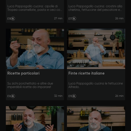
Luca Pappagallo cucina: cipolle di
Luca Pappagallo cucina: crostini alla
Tropea caramellate, pasta e ceci con
chietina, fettuccine del pescatore e
la 'nduja e pollo e peperoni alla
orata alla ciorilliana.
calabrese.
27 min
26 min
E18
E17
Ricette particolari
Finte ricette italiane
Su zichi porchettato e altre due
Luca Pappagallo cucina le fettuccine
imperdibili ricette da imparare!
Alfredo.
32 min
26 min
E16
E15