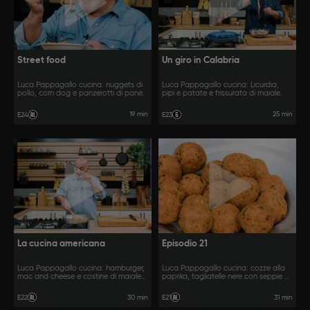
Street food
Un giro in Calabria
Luca Pappagallo cucina: nuggets di
Luca Pappagallo cucina: Licurdia,
pollo, corn dog e panzerotti di pane.
pipi e patate e frissurata di maiale.
19 min
25 min
E24
E23
La cucina americana
Episodio 21
Luca Pappagallo cucina: hamburger,
Luca Pappagallo cucina: cozze alla
mac and cheese e costine di maiale
paprika, tagliatelle nere con seppie e
glassate.
pomodorini e calamari ripieni.
30 min
31 min
E22
E21