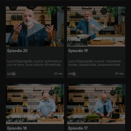
Episodio 20
Episodio 19
Luca Pappagallo cucina: puttanesca
Luca Pappagallo cucina: mezzelune
con le fave, fave saltate all'orientale,
tirolesi, käsespätzle, kaspressknödel.
baccelli di fave fritti.
23 min
29 min
E20
E19
Episodio 18
Episodio 17