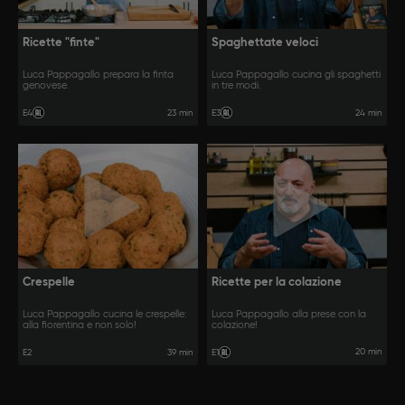
Ricette "finte"
Spaghettate veloci
Luca Pappagallo prepara la finta
Luca Pappagallo cucina gli spaghetti
genovese.
in tre modi.
23 min
24 min
E4
E3
Crespelle
Ricette per la colazione
Luca Pappagallo cucina le crespelle:
Luca Pappagallo alla prese con la
alla fiorentina e non solo!
colazione!
20 min
E2
39 min
E1