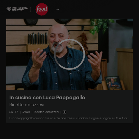
In cucina con Luca Pappagallo
Ricette abruzzesi
S
6
: E
3
|
33
min
|
Ricette abruzzesi
|
Luca Pappagallo cucina tre ricette abruzzesi: i Fiadoni, Sagne e fagioli e Cif e Ciaf.