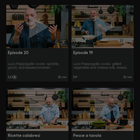
Episode 20
Episode 19
Luca Pappagallo cooks: spätzle,
Luca Pappagallo cooks: grilled
grostl, and kaiserschmarren.
vegetable and cheese rolls, bread
gnocchi, fondue and Parma ham,
chicken and Parma ham rolls.
35 min
E20
E19
35 min
Ricette calabresi
Pesce a tavola