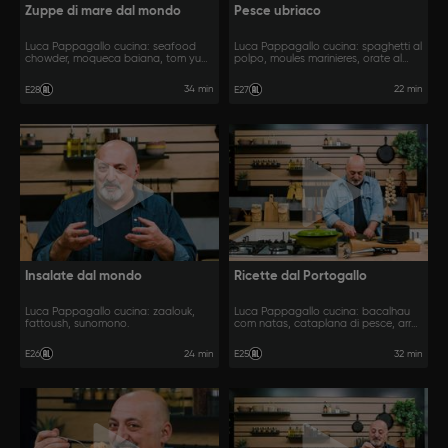
Zuppe di mare dal mondo
Pesce ubriaco
Luca Pappagallo cucina: seafood
Luca Pappagallo cucina: spaghetti al
chowder, moqueca baiana, tom yum
polpo, moules marinieres, orate al
talay.
vino bianco e zenzero.
34 min
22 min
E28
E27
Insalate dal mondo
Ricette dal Portogallo
Luca Pappagallo cucina: zaalouk,
Luca Pappagallo cucina: bacalhau
fattoush, sunomono.
com natas, cataplana di pesce, arroz
de marisco.
24 min
32 min
E26
E25