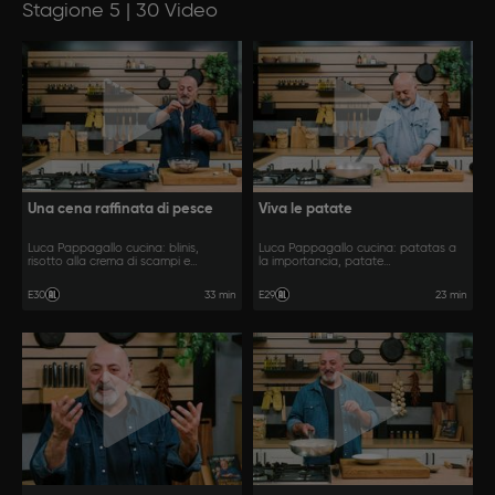
Stagione 5 | 30 Video
Una cena raffinata di pesce
Viva le patate
Luca Pappagallo cucina: blinis,
Luca Pappagallo cucina: patatas a
risotto alla crema di scampi e
la importancia, patate
gamberoni al guazzetto.
apparecchiate e torta rustica di
patate.
33 min
23 min
E30
E29