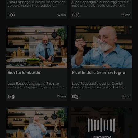
Luca Pappagallo cucina noodles con
Luca Pappagallo cucina tagliatelle al
verdure, maiale in agrodolce e
ragù di coniglio, pollo arrosto con
fagiolini saltati all'orientale.
cipolle e vino e peperoni in
agrodolce.
34 min
28 min
E8
E7
Ricette lombarde
Ricette dalla Gran Bretagna
Luca Pappagallo cucina 3 ricette
Luca Pappagallo cucina: Cornish
lombarde: Capunsei, Ossobuco alla
Pasties, Toad in the hole e Bubble
milanese e torta sbrisolona.
and Squeak.
22 min
28 min
E6
E5
In riproduzione