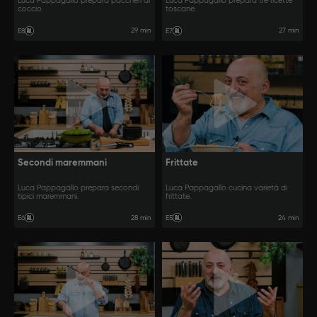
Luca Pappagallo prepara paccheri al
Luca Pappagallo prepara tre ricette
coccio.
toscane.
29 min
27 min
E8
E7
Secondi maremmani
Frittate
Luca Pappagallo prepara secondi
Luca Pappagallo cucina varietà di
tipici maremmani.
frittate.
28 min
24 min
E6
E5