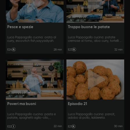
Pesce e spezie
Troppo buone le patate
Luca Pappagallo cucina: orata al
Luca Pappagallo cucina: patate
curry, escovitch fish,sayyadiyah.
cremose al forno, aloo curry, tortelli di
patate.
28 min
32 min
E24
E23
Poveri ma buoni
Episodio 21
Luca Pappagallo cucina: pasta e
Luca Pappagallo cucina: pancit,
patate, spaghetti aglio-olio,
adobo di pollo, kaldereta.
spaghetti alla poverella.
22 min
30 min
E22
E21