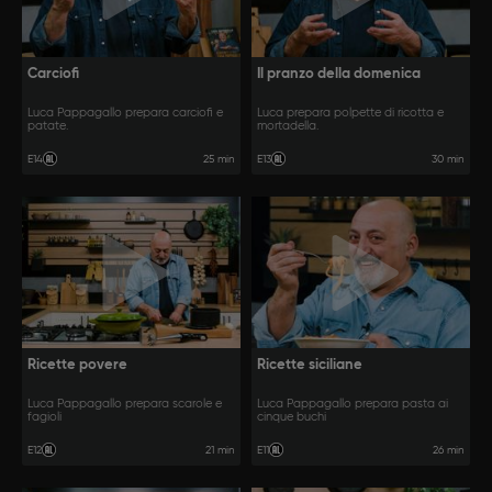
Carciofi
Il pranzo della domenica
Luca Pappagallo prepara carciofi e
Luca prepara polpette di ricotta e
patate.
mortadella.
25 min
30 min
E14
E13
Ricette povere
Ricette siciliane
Luca Pappagallo prepara scarole e
Luca Pappagallo prepara pasta ai
fagioli
cinque buchi
21 min
26 min
E12
E11