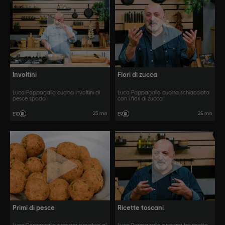
Involtini
Fiori di zucca
Luca Pappagallo cucina involtini di
Luca Pappagallo cucina schiacciata
pesce spada
con i fiori di zucca
23 min
25 min
E10
E9
Primi di pesce
Ricette toscani