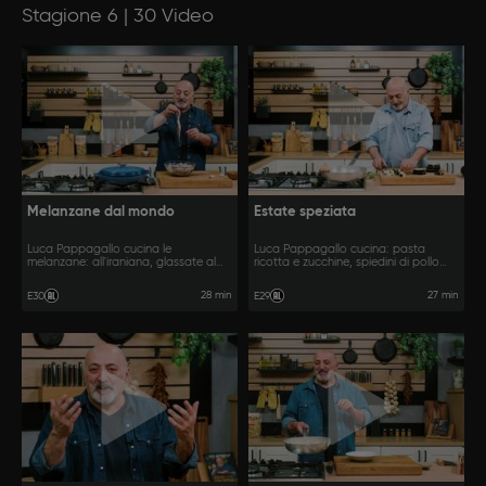
Stagione 6 | 30 Video
Melanzane dal mondo
Estate speziata
Luca Pappagallo cucina le
Luca Pappagallo cucina: pasta
melanzane: all'iraniana, glassate al
ricotta e zucchine, spiedini di pollo
miso e piccanti in stile cinese.
libanese, carote all'andalusa.
28 min
27 min
E30
E29