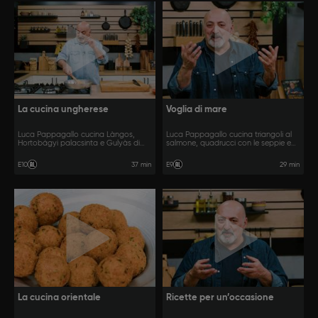
La cucina ungherese
Voglia di mare
Luca Pappagallo cucina Làngos,
Luca Pappagallo cucina triangoli al
Hortobágyi palacsinta e Gulyàs di
salmone, quadrucci con le seppie e
Anette.
involtini di sgombro.
37 min
29 min
E10
E9
La cucina orientale
Ricette per un’occasione