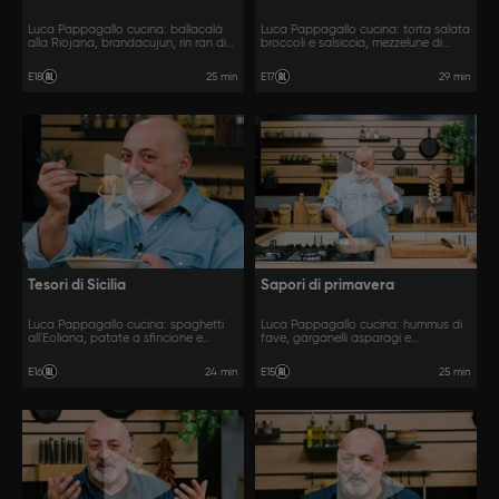
Luca Pappagallo cucina: ballacalà
Luca Pappagallo cucina: torta salata
alla Riojana, brandacujun, rin ran di
broccoli e salsiccia, mezzelune di
Cazorla.
patate e gorgonzola, salsicce al vino.
25 min
29 min
E18
E17
Tesori di Sicilia
Sapori di primavera
Luca Pappagallo cucina: spaghetti
Luca Pappagallo cucina: hummus di
all'Eoliana, patate a sfincione e
fave, garganelli asparagi e
cannoli siciliani.
gorgonzola e agnello con i piselli.
24 min
25 min
E16
E15