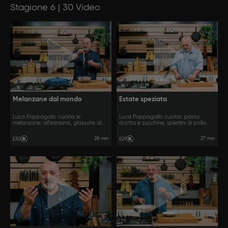
Stagione 6 | 30 Video
Melanzane dal mondo
Estate speziata
Luca Pappagallo cucina le
Luca Pappagallo cucina: pasta
melanzane: all'iraniana, glassate al
ricotta e zucchine, spiedini di pollo
miso e piccanti in stile cinese.
libanese, carote all'andalusa.
28 min
27 min
E30
E29