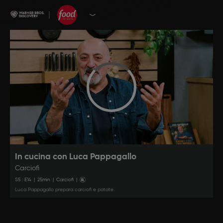
In cucina con Luca Pappagallo
Carciofi
S
5
: E
14
|
25
min
|
Carciofi
|
Luca Pappagallo prepara carciofi e patate.