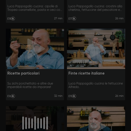
Luca Pappagallo cucina: cipolle di
Luca Pappagallo cucina: crostini alla
Tropea caramellate, pasta e ceci con
chietina, fettuccine del pescatore e
la 'nduja e pollo e peperoni alla
orata alla ciorilliana.
calabrese.
27 min
26 min
E18
E17
Ricette particolari
Finte ricette italiane
Su zichi porchettato e altre due
Luca Pappagallo cucina le fettuccine
imperdibili ricette da imparare!
Alfredo.
32 min
26 min
E16
E15