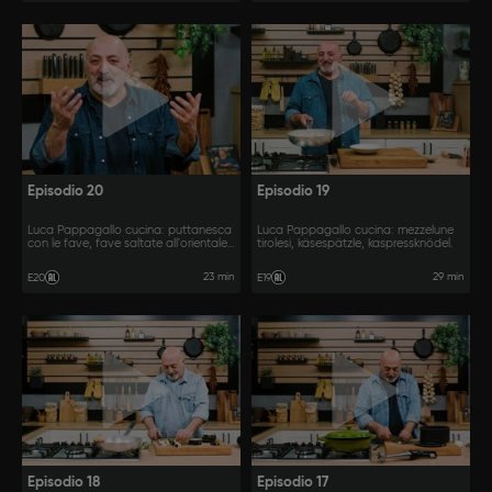
Episodio 20
Episodio 19
Luca Pappagallo cucina: puttanesca
Luca Pappagallo cucina: mezzelune
con le fave, fave saltate all'orientale,
tirolesi, käsespätzle, kaspressknödel.
baccelli di fave fritti.
23 min
29 min
E20
E19
Episodio 18
Episodio 17