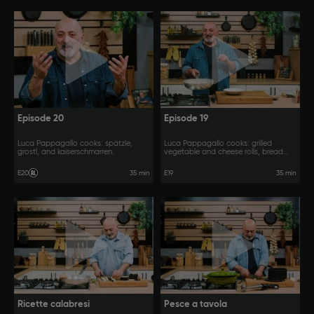
Episode 20
Episode 19
Luca Pappagallo cooks: spätzle,
Luca Pappagallo cooks: grilled
grostl, and kaiserschmarren.
vegetable and cheese rolls, bread
gnocchi, fondue and Parma ham,
chicken and Parma ham rolls.
35 min
E20
E19
35 min
Ricette calabresi
Pesce a tavola