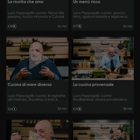
La ricotta che amo
Un menù ricco
Luca Pappagallo cucina: Penna alla
Luca Pappagallo cucina: gnocco
pessima, ricotta infornata e Cutumè.
fritto, rigatoni lardiate e teglione di
maiale, patate e funghi.
24 min
26 min
E28
E27
Cucina di mare diversa
La cucina provenzale
Luca Pappagallo cucina: le reginette
Luca Pappagallo cucina:
del marinaio, Bacalhau à brás e
Bouillabaisse, daube provenzale e
sgrombro cipolle e limone.
pissaladière.
30 min
38 min
E26
E25