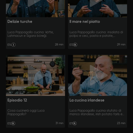
Delizie turche
Il mare nel piatto
Luca Pappagallo cucina: köfte,
Luca Pappagallo cucina: insalata di
Lahmacun e Sigara böreği.
polpo e ceci, pasta e patate,
calamari al forno.
28 min
29 min
E14
E13
Episodio 12
La cucina irlandese
Cosa cucinerà oggi Luca
Luca Pappagallo cucina stufato di
Pappagallo?
manco irlandese, irish potato farls e
colcannon.
31 min
23 min
E12
E11