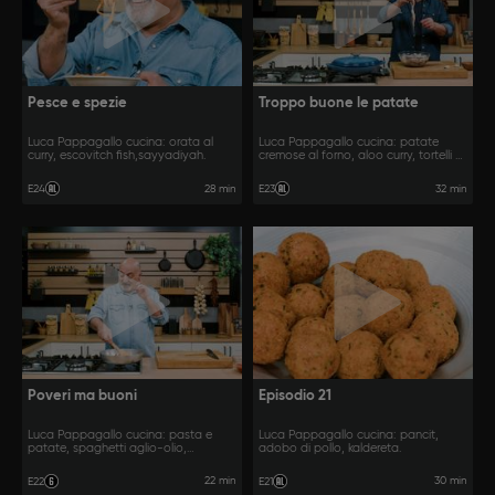
Pesce e spezie
Troppo buone le patate
Luca Pappagallo cucina: orata al
Luca Pappagallo cucina: patate
curry, escovitch fish,sayyadiyah.
cremose al forno, aloo curry, tortelli di
patate.
28 min
32 min
E24
E23
Poveri ma buoni
Episodio 21
Luca Pappagallo cucina: pasta e
Luca Pappagallo cucina: pancit,
patate, spaghetti aglio-olio,
adobo di pollo, kaldereta.
spaghetti alla poverella.
22 min
30 min
E22
E21