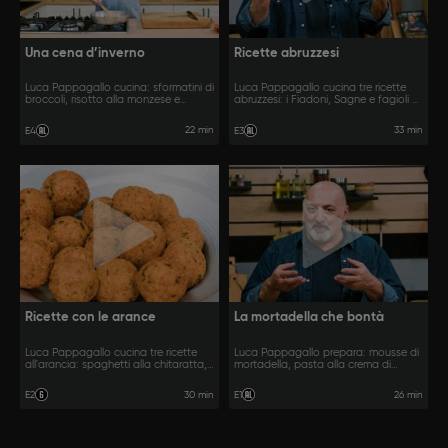
Una cena d’inverno
Ricette abruzzesi
Luca Pappagallo cucina: sformatini di
Luca Pappagallo cucina tre ricette
broccoli, risotto alla monzese e
abruzzesi: i Fiadoni, Sagne e fagioli e
rosticciana con le olive.
Cif e Ciaf.
22 min
33 min
E4
E3
Ricette con le arance
La mortadella che bontà
Luca Pappagallo cucina tre ricette
Luca Pappagallo prepara: mousse di
all'arancia: spaghetti alla chitaratta,
mortadella, pasta alla crema di
pollo e crostata.
peperoni, mortadella e pistacchi e
stecchi alla petroniana.
30 min
26 min
E2
E1