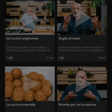
La cucina ungherese
Voglia di mare
Luca Pappagallo cucina Làngos,
Luca Pappagallo cucina triangoli al
Hortobágyi palacsinta e Gulyàs di
salmone, quadrucci con le seppie e
Anette.
involtini di sgombro.
37 min
29 min
E10
E9
La cucina orientale
Ricette per un’occasione