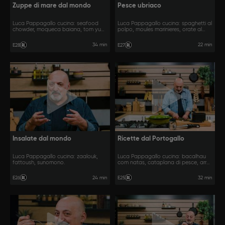
Zuppe di mare dal mondo
Pesce ubriaco
Luca Pappagallo cucina: seafood
Luca Pappagallo cucina: spaghetti al
chowder, moqueca baiana, tom yum
polpo, moules marinieres, orate al
talay.
vino bianco e zenzero.
34 min
22 min
E28
E27
Insalate dal mondo
Ricette dal Portogallo
Luca Pappagallo cucina: zaalouk,
Luca Pappagallo cucina: bacalhau
fattoush, sunomono.
com natas, cataplana di pesce, arroz
de marisco.
24 min
32 min
E26
E25