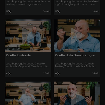
Luca Pappagallo cucina noodles con
Luca Pappagallo cucina tagliatelle al
verdure, maiale in agrodolce e
ragù di coniglio, pollo arrosto con
fagiolini saltati all'orientale.
cipolle e vino e peperoni in
agrodolce.
34 min
28 min
E8
E7
Ricette lombarde
Ricette dalla Gran Bretagna
Luca Pappagallo cucina 3 ricette
Luca Pappagallo cucina: Cornish
lombarde: Capunsei, Ossobuco alla
Pasties, Toad in the hole e Bubble
milanese e torta sbrisolona.
and Squeak.
22 min
28 min
E6
E5