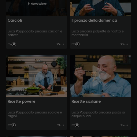
In riproduzione
Carciofi
Il pranzo della domenica
Luca Pappagallo prepara carciofi e
Luca prepara polpette di ricotta e
patate.
mortadella.
25 min
30 min
E14
E13
Ricette povere
Ricette siciliane
Luca Pappagallo prepara scarole e
Luca Pappagallo prepara pasta ai
fagioli
cinque buchi
21 min
26 min
E12
E11