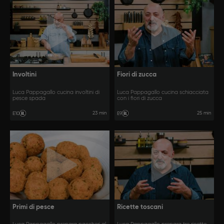
Involtini
Fiori di zucca
Luca Pappagallo cucina involtini di
Luca Pappagallo cucina schiacciata
pesce spada
con i fiori di zucca
23 min
25 min
E10
E9
Primi di pesce
Ricette toscani