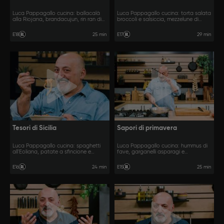
Luca Pappagallo cucina: ballacalà
Luca Pappagallo cucina: torta salata
alla Riojana, brandacujun, rin ran di
broccoli e salsiccia, mezzelune di
Cazorla.
patate e gorgonzola, salsicce al vino.
25 min
29 min
E18
E17
Tesori di Sicilia
Sapori di primavera
Luca Pappagallo cucina: spaghetti
Luca Pappagallo cucina: hummus di
all'Eoliana, patate a sfincione e
fave, garganelli asparagi e
cannoli siciliani.
gorgonzola e agnello con i piselli.
24 min
25 min
E16
E15