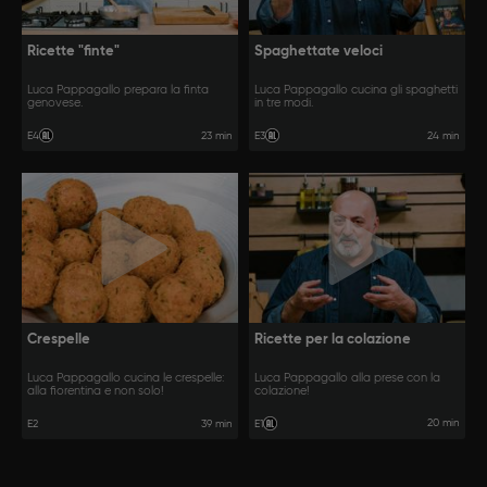
Ricette "finte"
Spaghettate veloci
Luca Pappagallo prepara la finta
Luca Pappagallo cucina gli spaghetti
genovese.
in tre modi.
23 min
24 min
E4
E3
Crespelle
Ricette per la colazione
Luca Pappagallo cucina le crespelle:
Luca Pappagallo alla prese con la
alla fiorentina e non solo!
colazione!
20 min
E2
39 min
E1