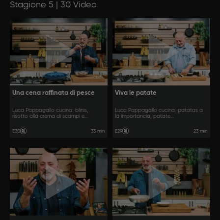
Stagione 5 | 30 Video
Una cena raffinata di pesce
Viva le patate
Luca Pappagallo cucina: blinis,
Luca Pappagallo cucina: patatas a
risotto alla crema di scampi e
la importancia, patate
gamberoni al guazzetto.
apparecchiate e torta rustica di
patate.
33 min
23 min
E30
E29