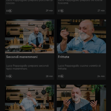
Luca Pappagallo prepara paccheri al
Luca Pappagallo prepara tre ricette
coccio.
toscane.
29 min
27 min
E8
E7
Secondi maremmani
Frittate
Luca Pappagallo prepara secondi
Luca Pappagallo cucina varietà di
tipici maremmani.
frittate.
28 min
24 min
E6
E5