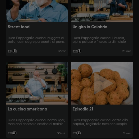
Street food
Un giro in Calabria
Luca Pappagallo cucina: nuggets di
Luca Pappagallo cucina: Licurdia,
pollo, corn dog e panzerotti di pane.
pipi e patate e frissurata di maiale.
19 min
25 min
E24
E23
La cucina americana
Episodio 21
Luca Pappagallo cucina: hamburger,
Luca Pappagallo cucina: cozze alla
mac and cheese e costine di maiale
paprika, tagliatelle nere con seppie e
glassate.
pomodorini e calamari ripieni.
30 min
31 min
E22
E21