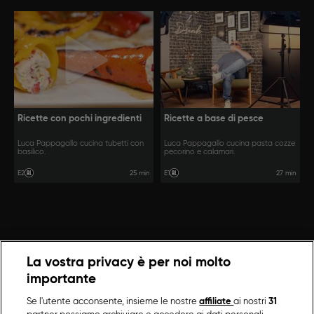
Ricette con pochi ingredienti
Ricette a base di pesce
Luca Pappagallo cucina tubetti con
Luca Pappagallo cucina pasta cozze
basilico.
pecorino e calamari.
25 min
27 min
E2
E1
La vostra privacy è per noi molto
importante
Se l'utente acconsente, insieme le nostre
affiliate
ai nostri
31