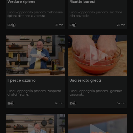
Verdure ripiene
Ricette baresi
Luca Pappagallo prepara melanzane
Luca Pappagallo prepara: zucchine
ripiene di tonno e verdure.
alla poverella.
31 min
22 min
E10
E9
Il pesce azzurro
Una serata greca
Luca Pappagallo prepara: zuppetta
Luca Pappagallo prepara i gamberi
di alici fresche.
saganaki.
26 min
34 min
E8
E7