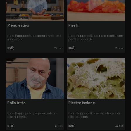
Menù estivo
Piselli
Luca Pappagallo prepara insalata di
Luca Pappagallo prepara risotto con
melanzane
piselli e pancetta
22 min
25 min
E6
E5
Pollo fritto
Ricette isolane
Luca Pappagallo prepara pollo in
Luca Pappagallo cucina ziti lardiati
stile Nashville
alla procidan
31 min
22 min
E4
E3