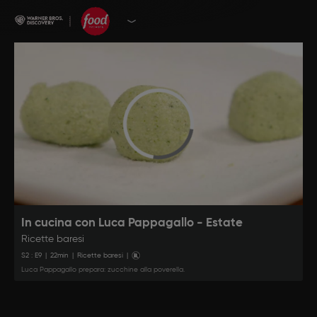
In cucina con Luca Pappagallo - Estate
Ricette baresi
S
2
: E
9
|
22
min
|
Ricette baresi
|
Luca Pappagallo prepara: zucchine alla poverella.