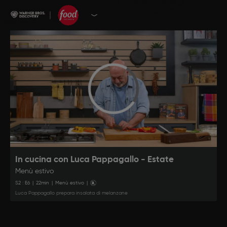
In cucina con Luca Pappagallo - Estate
Menù estivo
S
2
: E
6
|
22
min
|
Menù estivo
|
Luca Pappagallo prepara insalata di melanzane