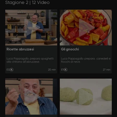
Stagione 2 | 12 Video
Ricette abruzzesi
Gli gnocchi
Luca Pappagallo prepara spaghetti
Luca Pappagallo prepara: canederli e
alla chitarra all'abruzzese.
fiocchi di neve.
20 min
27 min
E12
E11