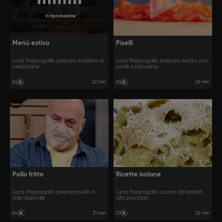
In riproduzione
Menù estivo
Piselli
Luca Pappagallo prepara insalata di
Luca Pappagallo prepara risotto con
melanzane
piselli e pancetta
22 min
25 min
E6
E5
Pollo fritto
Ricette isolane
Luca Pappagallo prepara pollo in
Luca Pappagallo cucina ziti lardiati
stile Nashville
alla procidan
31 min
22 min
E4
E3