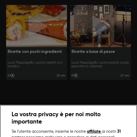
Ricette con pochi ingredienti
Ricette a base di pesce
Luca Pappagallo cucina tubetti con
Luca Pappagallo cucina pasta cozze
basilico.
pecorino e calamari.
25 min
27 min
E2
E1
La vostra privacy è per noi molto
importante
Se l'utente acconsente, insieme le nostre
affiliate
ai nostri
31