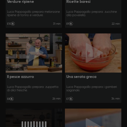
Verdure ripiene
Ricette baresi
Luca Pappagallo prepara melanzane
Luca Pappagallo prepara: zucchine
ripiene di tonno e verdure.
alla poverella.
31 min
22 min
E10
E9
Il pesce azzurro
Una serata greca
Luca Pappagallo prepara: zuppetta
Luca Pappagallo prepara i gamberi
di alici fresche.
saganaki.
26 min
34 min
E8
E7