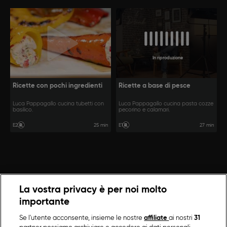
In riproduzione
Ricette con pochi ingredienti
Ricette a base di pesce
Luca Pappagallo cucina tubetti con
Luca Pappagallo cucina pasta cozze
basilico.
pecorino e calamari.
25 min
27 min
E2
E1
La vostra privacy è per noi molto
importante
Se l'utente acconsente, insieme le nostre
affiliate
ai nostri
31