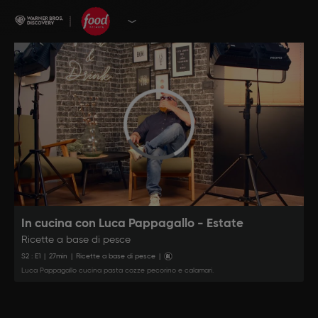
In cucina con Luca Pappagallo - Estate
Ricette a base di pesce
S
2
: E
1
|
27
min
|
Ricette a base di pesce
|
Luca Pappagallo cucina pasta cozze pecorino e calamari.