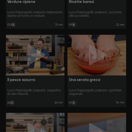
Verdure ripiene
Ricette baresi
Luca Pappagallo prepara melanzane
Luca Pappagallo prepara: zucchine
ripiene di tonno e verdure.
alla poverella.
31 min
22 min
E10
E9
Il pesce azzurro
Una serata greca
Luca Pappagallo prepara: zuppetta
Luca Pappagallo prepara i gamberi
di alici fresche.
saganaki.
26 min
34 min
E8
E7