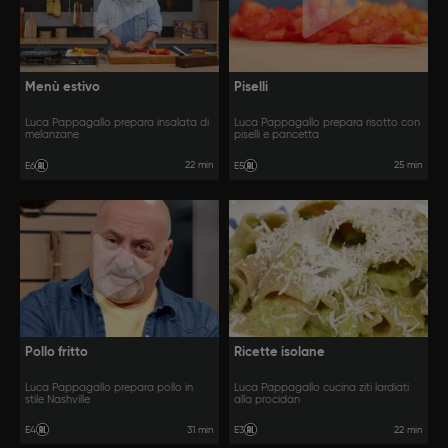
Menù estivo
Piselli
Luca Pappagallo prepara insalata di
Luca Pappagallo prepara risotto con
melanzane
piselli e pancetta
22 min
25 min
E6
E5
Pollo fritto
Ricette isolane
Luca Pappagallo prepara pollo in
Luca Pappagallo cucina ziti lardiati
stile Nashville
alla procidan
31 min
22 min
E4
E3