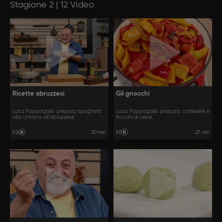
Stagione 2 | 12 Video
Ricette abruzzesi
Gli gnocchi
Luca Pappagallo prepara spaghetti
Luca Pappagallo prepara: canederli e
alla chitarra all'abruzzese.
fiocchi di neve.
20 min
27 min
E12
E11