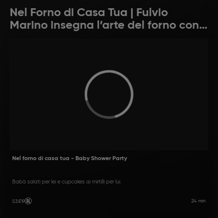
Nel Forno di Casa Tua | Fulvio
Marino insegna l’arte del forno con
ricette facili e gustose
Nel forno di casa tua - Baby Shower Party
Babà salati per lei e cupcakes ai mirtilli per lui.
24 min
S3
:
E19