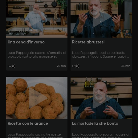
Una cena d’inverno
Ricette abruzzesi
Luca Pappagallo cucina: sformatini di
Luca Pappagallo cucina tre ricette
broccoli, risotto alla monzese e
abruzzesi: i Fiadoni, Sagne e fagioli e
rosticciana con le olive.
Cif e Ciaf.
22 min
33 min
E4
E3
Ricette con le arance
La mortadella che bontà
Luca Pappagallo cucina tre ricette
Luca Pappagallo prepara: mousse di