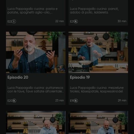
Luca Pappagallo cucina: pasta e
Luca Pappagallo cucina: pancit,
patate, spaghetti aglio-olio,
adobo di pollo, kaldereta.
spaghetti alla poverella.
22 min
30 min
E22
E21
Episodio 20
Episodio 19
Luca Pappagallo cucina: puttanesca
Luca Pappagallo cucina: mezzelune
con le fave, fave saltate all'orientale,
tirolesi, käsespätzle, kaspressknödel.
baccelli di fave fritti.
23 min
29 min
E20
E19