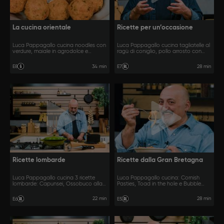
La cucina orientale
Ricette per un’occasione
Luca Pappagallo cucina noodles con
Luca Pappagallo cucina tagliatelle al
verdure, maiale in agrodolce e
ragù di coniglio, pollo arrosto con
fagiolini saltati all'orientale.
cipolle e vino e peperoni in
agrodolce.
34 min
28 min
E8
E7
Ricette lombarde
Ricette dalla Gran Bretagna
Luca Pappagallo cucina 3 ricette
Luca Pappagallo cucina: Cornish
lombarde: Capunsei, Ossobuco alla
Pasties, Toad in the hole e Bubble
milanese e torta sbrisolona.
and Squeak.
22 min
28 min
E6
E5