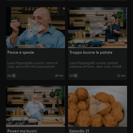
Pesce e spezie
Troppo buone le patate
Luca Pappagallo cucina: orata al
Luca Pappagallo cucina: patate
curry, escovitch fish,sayyadiyah.
cremose al forno, aloo curry, tortelli di
patate.
28 min
32 min
E24
E23
Poveri ma buoni
Episodio 21