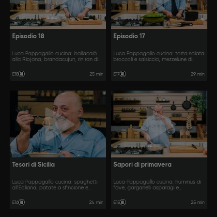
Episodio 18
Episodio 17
Luca Pappagallo cucina: ballacalà
Luca Pappagallo cucina: torta salata
alla Riojana, brandacujun, rin ran di
broccoli e salsiccia, mezzelune di
Cazorla.
patate e gorgonzola, salsicce al vino.
25 min
29 min
E18
E17
Tesori di Sicilia
Sapori di primavera
Luca Pappagallo cucina: spaghetti
Luca Pappagallo cucina: hummus di
all'Eoliana, patate a sfincione e
fave, garganelli asparagi e
cannoli siciliani.
gorgonzola e agnello con i piselli.
24 min
25 min
E16
E15