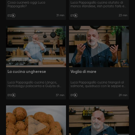
Cosa cucinerà oggi Luca
Luca Pappagallo cucina stufato di
Pappagallo?
manco irlandese, irish potato farls e
colcannon.
31 min
23 min
E12
E11
La cucina ungherese
Voglia di mare
Luca Pappagallo cucina Làngos,
Luca Pappagallo cucina triangoli al
Hortobágyi palacsinta e Gulyàs di
salmone, quadrucci con le seppie e
Anette.
involtini di sgombro.
37 min
29 min
E10
E9