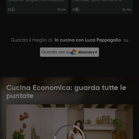
all'arancia: spaghetti alla chitaratta,
mortadella, pasta alla crema di
pollo e crostata.
peperoni, mortadella e pistacchi e
stecchi alla petroniana.
30 min
26 min
E2
E1
Guarda il meglio di
In cucina con Luca Pappagallo
su
Guarda ora su
Cucina Economica: guarda tutte le
puntate