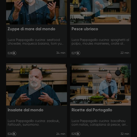
Zuppe di mare dal mondo
Pesce ubriaco
Luca Pappagallo cucina: seafood
Luca Pappagallo cucina: spaghetti al
chowder, moqueca baiana, tom yum
polpo, moules marinieres, orate al
talay.
vino bianco e zenzero.
34 min
22 min
E28
E27
Insalate dal mondo
Ricette dal Portogallo
Luca Pappagallo cucina: zaalouk,
Luca Pappagallo cucina: bacalhau
fattoush, sunomono.
com natas, cataplana di pesce, arroz
de marisco.
24 min
32 min
E26
E25