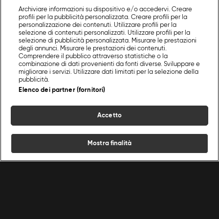
Archiviare informazioni su dispositivo e/o accedervi. Creare
profili per la pubblicità personalizzata. Creare profili per la
personalizzazione dei contenuti. Utilizzare profili per la
selezione di contenuti personalizzati. Utilizzare profili per la
selezione di pubblicità personalizzata. Misurare le prestazioni
degli annunci. Misurare le prestazioni dei contenuti.
Comprendere il pubblico attraverso statistiche o la
combinazione di dati provenienti da fonti diverse. Sviluppare e
migliorare i servizi. Utilizzare dati limitati per la selezione della
pubblicità.
Elenco dei partner (fornitori)
Accetto
Mostra finalità
Home
Programmi
Live
Cerca
Menu
/
Programmi Food Network
/
In cucina con Luca Pappagallo
Ricette
Chef
Programmi
Condizioni d'uso
Privacy policy