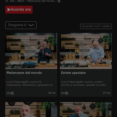
S
6
: E
30
|
28
min
|
Melanzane dal mondo
|
Guarda ora
Stagione 6
Guarda tutti i video
Melanzane dal mondo
Estate speziata
Luca Pappagallo cucina le
Luca Pappagallo cucina: pasta
melanzane: all'iraniana, glassate al
ricotta e zucchine, spiedini di pollo
miso e piccanti in stile cinese.
libanese, carote all'andalusa.
28 min
27 min
E30
E29