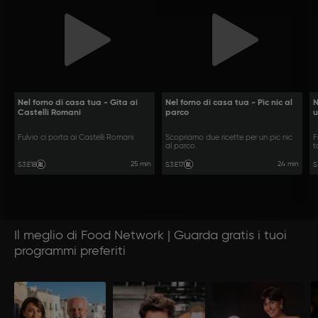
Nel forno di casa tua - Gita ai
Nel forno di casa tua - Pic nic al
N
Castelli Romani
parco
Fulvio ci porta ai Castelli Romani
Scopriamo due ricette per un pic nic
F
al parco.
t
25 min
24 min
S3
:
E18
S3
:
E17
S
Il meglio di Food Network | Guarda gratis i tuoi
programmi preferiti