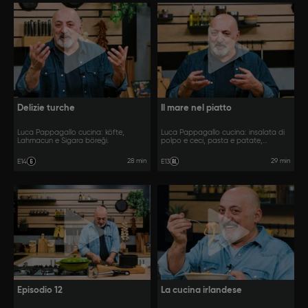
Delizie turche
Il mare nel piatto
Luca Pappagallo cucina: köfte,
Luca Pappagallo cucina: insalata di
Lahmacun e Sigara böreği.
polpo e ceci, pasta e patate,
calamari al forno.
28 min
29 min
E14
E13
Episodio 12
La cucina irlandese