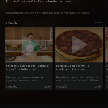
Fatto in Casa per Voi - Ricette brutte ma buone
Benedetta presenta tre piatti rustici nell’aspetto ma gustosi al palato
24 min
S10
:
E24
Fatto in Casa per Voi - L'arte di
Fatto in Casa per Voi - I
F
saper fare tutto in casa
condimenti in cucina
f
Benny propone tre ricette e tre
Benedetta prepara tre ricette in cui
B
ingredienti necessari per la
sono i condimenti a fare la differenza
“
preparazione
p
26 min
24 min
S10
:
E23
S10
:
E22
S