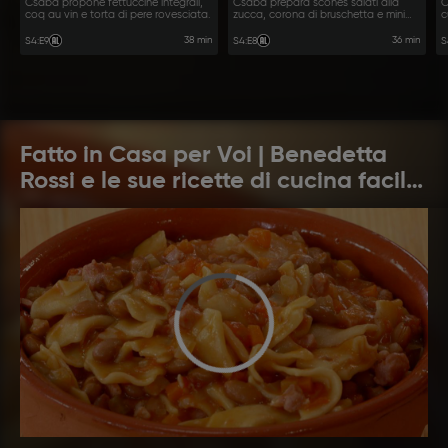
Csaba propone fettuccine integrali,
Csaba prepara scones salati alla
C
coq au vin e torta di pere rovesciata.
zucca, corona di bruschetta e mini
c
quiche.
38 min
36 min
S4
:
E9
S4
:
E8
S
Fatto in Casa per Voi | Benedetta
Rossi e le sue ricette di cucina facili
e veloci