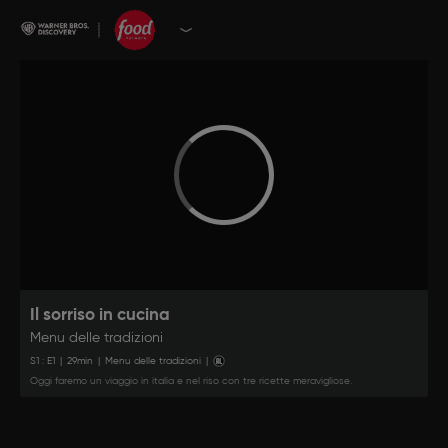
Il sorriso in cucina
Menu delle tradizioni
S
1
: E
1
|
29
min
|
Menu delle tradizioni
|
Oggi faremo un viaggio in italia e nel riso con tre ricette meravigliose.