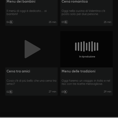
Menu dei bambini
Cena romantica
Il menù di oggi è dedicato... ai
Oggi nella cucina di Valentina c’è
bambini!
posto solo per due persone.
25 min
25 min
E4
E3
In riproduzione
Cena tra amici
Menu delle tradizioni
Cosa c’è di più bello che una cena tra
Oggi faremo un viaggio in italia e nel
amici?
riso con tre ricette meravigliose.
27 min
29 min
E2
E1