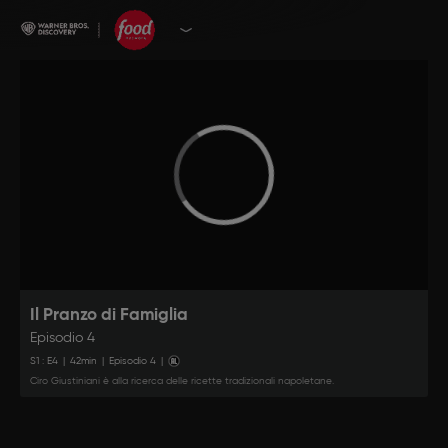
Il Pranzo di Famiglia
Episodio 4
S
1
: E
4
|
42
min
|
Episodio 4
|
Ciro Giustiniani è alla ricerca delle ricette tradizionali napoletane.