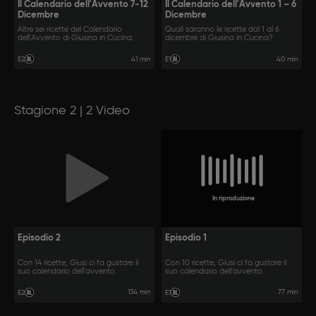
Il Calendario dell'Avvento 7-12
Il Calendario dell'Avvento 1 – 6
Dicembre
Dicembre
Altre sei ricette del Calendario
Quali saranno le ricette dal 1 al 6
dell'Avvento di Giusina in Cucina.
dicembre di Giusina in Cucina?
41 min
40 min
E2
E1
Stagione 2 | 2 Video
In riproduzione
Episodio 2
Episodio 1
Con 14 ricette, Giusi ci fa gustare il
Con 10 ricette, Giusi ci fa gustare il
suo calendario dell'avvento.
suo calendario dell'avvento.
134 min
77 min
E2
E1