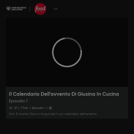
Il Calendario Dell'avvento Di Giusina In Cucina
Episodio 1
S
2
: E
1
|
77
min
|
Episodio 1
|
Con 10 ricette, Giusi ci fa gustare il suo calendario dell'avvento.