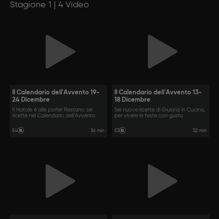
Stagione 1 | 4 Video
Il Calendario dell'Avvento 19-
Il Calendario dell'Avvento 13-
24 Dicembre
18 Dicembre
Il Natale è alle porte! Restano sei
Sei nuove ricette di Giusina in Cucina,
ricette nel Calendario dell'Avvento.
per vivere le feste con gusto
36 min
32 min
E4
E3