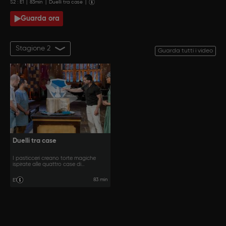
S
2
: E
1
|
83
min
|
Duelli tra case
|
Guarda ora
Stagione 2
Guarda tutti i video
Duelli tra case
I pasticceri creano torte magiche
ispirate alle quattro case di
Hogwarts.
83 min
E1