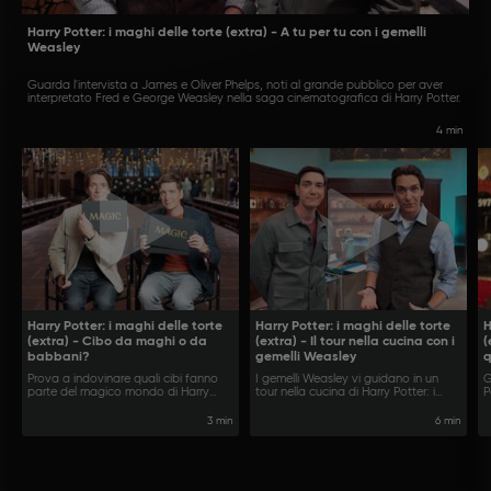
Harry Potter: i maghi delle torte (extra) - A tu per tu con i gemelli
Weasley
Guarda l'intervista a James e Oliver Phelps, noti al grande pubblico per aver
interpretato Fred e George Weasley nella saga cinematografica di Harry Potter.
4 min
Harry Potter: i maghi delle torte
Harry Potter: i maghi delle torte
H
(extra) - Cibo da maghi o da
(extra) - Il tour nella cucina con i
(
babbani?
gemelli Weasley
q
P
Prova a indovinare quali cibi fanno
I gemelli Weasley vi guidano in un
G
parte del magico mondo di Harry
tour nella cucina di Harry Potter: i
P
Potter e quali sono confinati al
maghi delle torte, il primo baking
b
mondo dei babbani!
show a tema Harry Potter.
3 min
6 min