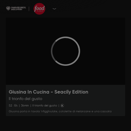
Giusina In Cucina - Seacily Edition
Il trionfo del gusto
S
2
: E
4
|
34
min
|
Il trionfo del gusto
|
Giusina porta in tavola ‘nfigghiulate, cotolette di melanzane e una cassata