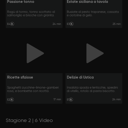
Passione tonno
Estate siciliana a tavola
Ragù di tonno, tonno scottato al
Busiate al pesto trapanese, cassata
salmoriglio e brioche con granita.
e ciotoline di gelo.
24 min
25 min
E4
E3
Ricette sfiziose
Delizie di Ustica
Spaghetti zucchine-limone-gamberi
Insalata spada e lenticchie, spiedini
rosa, e bombette con ricotta.
di vitello, rotolo di pasta biscotto.
17 min
24 min
E2
E1
Stagione 2 | 6 Video