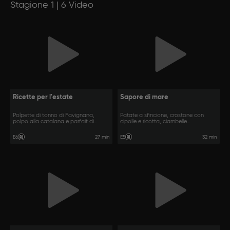
Stagione 1 | 6 Video
Ricette per l'estate
Sapore di mare
Polpette di tonno di Favignana,
Patate a sfincione, crostone con
polpo alla catalana e parfait di
cipolle e ricotta, ciambelle
mandorle.
palermitane.
27 min
32 min
E6
E5