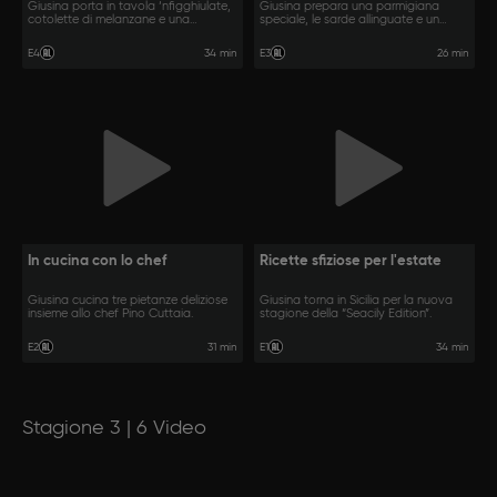
Giusina porta in tavola ‘nfigghiulate,
Giusina prepara una parmigiana
cotolette di melanzane e una
speciale, le sarde allinguate e un
cassata
sorbetto
34 min
26 min
E4
E3
In cucina con lo chef
Ricette sfiziose per l'estate
Giusina cucina tre pietanze deliziose
Giusina torna in Sicilia per la nuova
insieme allo chef Pino Cuttaia.
stagione della “Seacily Edition”.
31 min
34 min
E2
E1
Stagione 3 | 6 Video