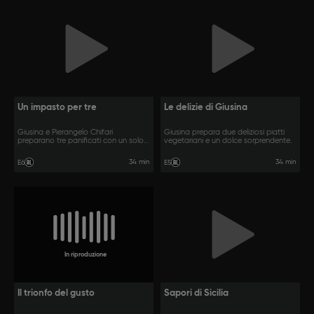
Un impasto per tre
Le delizie di Giusina
Giusina e Pierangelo Chifari
Giusina prepara due deliziosi piatti
preparano tre panificati con un solo
vegetariani e un dolce sorprendente.
impasto
34 min
34 min
E6
E5
In riproduzione
Il trionfo del gusto
Sapori di Sicilia