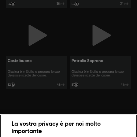
38 min
34 min
E4
E3
Castelbuono
Petralia Soprana
Giusina è in Sicilia e prepara le sue
Giusina è in Sicilia e prepara le sue
deliziose ricette del cuore.
deliziose ricette del cuore.
41 min
41 min
E2
E1
La vostra privacy è per noi molto
importante