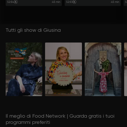
45 min
45 min
S2
:
E4
S2
:
E3
S
Tutti gli show di Giusina
Il meglio di Food Network | Guarda gratis i tuoi
programmi preferiti