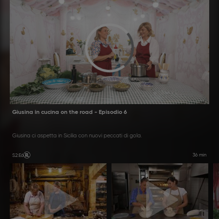
nascoste
Giusina in cucina on the road - Episodio 6
Giusina ci aspetta in Sicilia con nuovi peccati di gola.
36 min
S2
:
E6