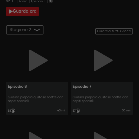
S
2
: E
8
|
43
min
|
Episodio 8
|
Guarda ora
Stagione 2
Guarda tutti i video
Episodio 8
Episodio 7
Giusina prepara gustose ricette con
Giusina prepara gustose ricette con
ospiti speciali.
ospiti speciali.
43 min
30 min
E8
E7