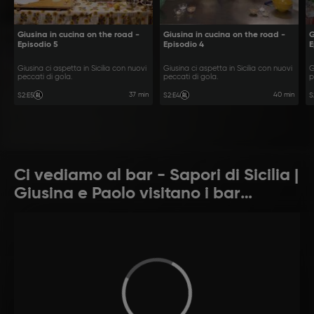
Giusina in cucina on the road -
Giusina in cucina on the road -
G
Episodio 5
Episodio 4
E
Giusina ci aspetta in Sicilia con nuovi
Giusina ci aspetta in Sicilia con nuovi
G
peccati di gola.
peccati di gola.
p
37 min
40 min
S2
:
E5
S2
:
E4
S
Ci vediamo al bar - Sapori di Sicilia |
Giusina e Paolo visitano i bar
siciliani alla ricerca dei migliori sfizi