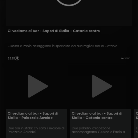
Ci vediamo al bar - Sapori di Sicilia - Catania centro
Giusina e Paolo assaggiano le specialità dei due migliori bar di Catania.
47 min
S2
:
E5
Ci vediamo al bar - Sapori di
Ci vediamo al bar - Sapori di
C
Sicilia - Palazzolo Acreide
Sicilia - Catania centro
S
Due bar in sfida: chi sarà il migliore di
Due paladini d’eccezione
I
Palazzolo Acreide?
accompagnano Giusina e Paolo a
s
Catania.