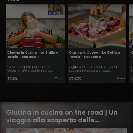
Giusina In Cucina - La Sicilia a
Giusina In Cucina - La Sicilia a
G
Tavola - Episodio 7
Tavola - Episodio 6
T
Giusina prepara piduneda di
Oggi Giusina ci delizia con pizza
G
Grammichele e cuddureddi di
saccense e sarde a chiappa.
b
Milocca.
34 min
29 min
S10
:
E7
S10
:
E6
S
Giusina in cucina on the road | Un
viaggio alla scoperta delle
meraviglie culinarie siciliane più