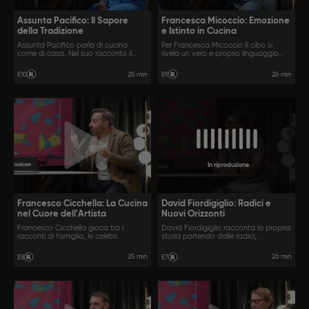
Assunta Pacifico: Il Sapore
Francesca Micoccio: Emozione
della Tradizione
e Istinto in Cucina
Assunta Pacifico parla di cucina
Per Francesca Micoccio Il cibo si
come di casa. Nel suo racconto il
rivela un vero e proprio linguaggio
cibo diventa un vero e proprio atto
personale, attraverso cui esprimere la
d’amore, un modo per tenere vivi i
sua sensibilità e il suo carattere
25 min
26 min
E10
E9
ricordi e la propria identità.
deciso.
In riproduzione
Francesco Cicchella: La Cucina
David Fiordigiglio: Radici e
nel Cuore dell'Artista
Nuovi Orizzonti
Francesco Cicchella gioca tra i
David Fiordigiglio racconta la propria
racconti di famiglia, le celebri
storia partendo dalle radici,
imitazioni e i momenti più personali,
attraversando il profondo legame
rivelando un legame con il cibo
con il territorio, per arrivare a nuove e
25 min
26 min
E8
E7
sorprendente e autentico.
audaci visioni gastronomiche.