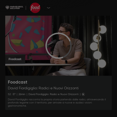
Foodcast
David Fiordigiglio: Radici e Nuovi Orizzonti
S
2
: E
7
|
26
min
|
David Fiordigiglio: Radici e Nuovi Orizzonti
|
David Fiordigiglio racconta la propria storia partendo dalle radici, attraversando il
profondo legame con il territorio, per arrivare a nuove e audaci visioni
gastronomiche.