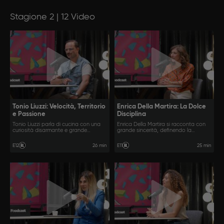
Stagione 2 | 12 Video
Tonio Liuzzi: Velocità, Territorio
Enrica Della Martira: La Dolce
e Passione
Disciplina
Tonio Liuzzi parla di cucina con una
Enrica Della Martira si racconta con
curiosità disarmante e grande
grande sincerità, definendo la
naturalezza, muovendosi tra territorio,
pasticceria come un delicato
identità e adrenalina della
equilibrio tra rigore e pura emozione.
26 min
25 min
E12
E11
sperimentazione.