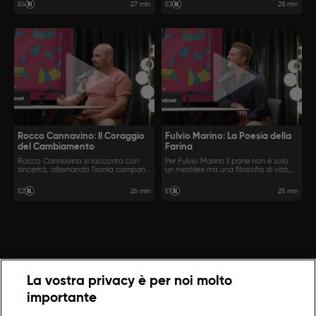
umano del maestro.
27 min
28 min
E4
E3
Rocco Cannavino: Il Coraggio
Fulvio Marino: La Poesia della
del Cambiamento
Farina
Rocco Cannavino si racconta con
Per Fulvio Marino il pane non è solo
sincerità, alternando l'ironia campana
un mestiere ma una filosofia di vita,
a passaggi più intimi e complessi.
fatta di attesa, pazienza e una
passione che sa di autentico.
26 min
25 min
E2
E1
La vostra privacy è per noi molto
importante