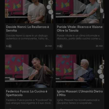
Davide Nanni: La Resilienza è
Paride Vitale: Ricerca e Visione
Servita
Oltre la Tavola
Davide Nanni si apre in un dialogo
Paride Vitale in un clima informale e
autentico e commovente, fatto di
rilassato, parla della cucina come un
aneddoti, cambi di rotta inaspettati e
vero e proprio spazio di ricerca
momenti di profonda
personale, dove tecnica e creatività
26 min
26 min
E6
E5
consapevolezza.
si incontrano in un equilibrio dinamico.
Federico Fusca: La Cucina è
Iginio Massari: L'Umanità Dietro
Spettacolo
il Mito
Federico Fusca porta a "Foodcast" la
Iginio Massari tra ricordi personali e
sua energia travolgente e il suo modo
disciplina ferrea ci sorprende
schietto di intendere la cucina.
mostrando il lato meno noto e più