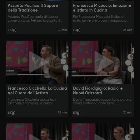
Assunta Pacifico: Il Sapore
Francesca Micoccio: Emozione
della Tradizione
e Istinto in Cucina
Assunta Pacifico parla di cucina
Per Francesca Micoccio Il cibo si
come di casa. Nel suo racconto il
rivela un vero e proprio linguaggio
cibo diventa un vero e proprio atto
personale, attraverso cui esprimere la
d’amore, un modo per tenere vivi i
sua sensibilità e il suo carattere
25 min
26 min
E10
E9
ricordi e la propria identità.
deciso.
Francesco Cicchella: La Cucina
David Fiordigiglio: Radici e
nel Cuore dell'Artista
Nuovi Orizzonti
Francesco Cicchella gioca tra i
David Fiordigiglio racconta la propria
racconti di famiglia, le celebri
storia partendo dalle radici,
imitazioni e i momenti più personali,
attraversando il profondo legame
rivelando un legame con il cibo
con il territorio, per arrivare a nuove e
25 min
26 min
E8
E7
sorprendente e autentico.
audaci visioni gastronomiche.