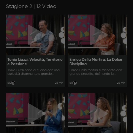
Stagione 2 | 12 Video
Tonio Liuzzi: Velocità, Territorio
Enrica Della Martira: La Dolce
e Passione
Disciplina
Tonio Liuzzi parla di cucina con una
Enrica Della Martira si racconta con
curiosità disarmante e grande
grande sincerità, definendo la
naturalezza, muovendosi tra territorio,
pasticceria come un delicato
identità e adrenalina della
equilibrio tra rigore e pura emozione.
26 min
25 min
E12
E11
sperimentazione.