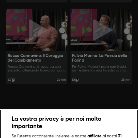
Rocco Cannavino: Il Coraggio
Fulvio Marino: La Poesia della
del Cambiamento
Farina
Rocco Cannavino si racconta con
Per Fulvio Marino il pane non è solo
sincerità, alternando l'ironia campana
un mestiere ma una filosofia di vita,
a passaggi più intimi e complessi.
fatta di attesa, pazienza e una
passione che sa di autentico.
26 min
25 min
E2
E1
La vostra privacy è per noi molto
importante
Se l'utente acconsente, insieme le nostre
affiliate
ai nostri
31