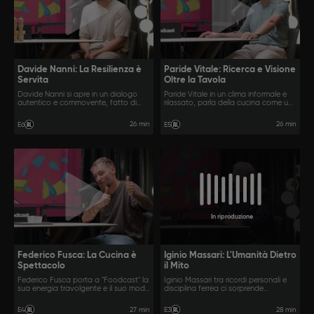
Davide Nanni: La Resilienza è
Paride Vitale: Ricerca e Visione
Servita
Oltre la Tavola
Davide Nanni si apre in un dialogo
Paride Vitale in un clima informale e
autentico e commovente, fatto di
rilassato, parla della cucina come un
aneddoti, cambi di rotta inaspettati e
vero e proprio spazio di ricerca
momenti di profonda
personale, dove tecnica e creatività
26 min
26 min
E6
E5
consapevolezza.
si incontrano in un equilibrio dinamico.
In riproduzione
Federico Fusca: La Cucina è
Iginio Massari: L'Umanità Dietro
Spettacolo
il Mito
Federico Fusca porta a "Foodcast" la
Iginio Massari tra ricordi personali e
sua energia travolgente e il suo modo
disciplina ferrea ci sorprende
schietto di intendere la cucina.
mostrando il lato meno noto e più
umano del maestro.
27 min
28 min
E4
E3