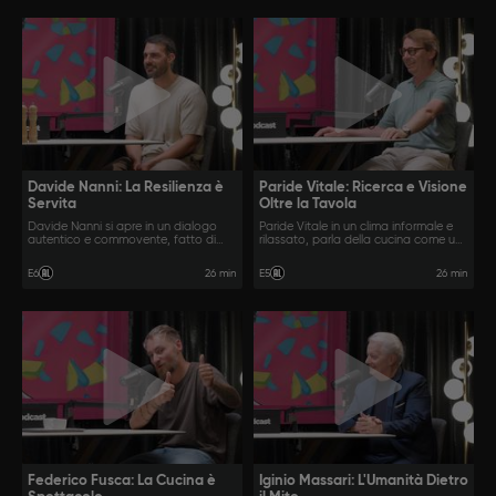
Davide Nanni: La Resilienza è
Paride Vitale: Ricerca e Visione
Servita
Oltre la Tavola
Davide Nanni si apre in un dialogo
Paride Vitale in un clima informale e
autentico e commovente, fatto di
rilassato, parla della cucina come un
aneddoti, cambi di rotta inaspettati e
vero e proprio spazio di ricerca
momenti di profonda
personale, dove tecnica e creatività
26 min
26 min
E6
E5
consapevolezza.
si incontrano in un equilibrio dinamico.
Federico Fusca: La Cucina è
Iginio Massari: L'Umanità Dietro