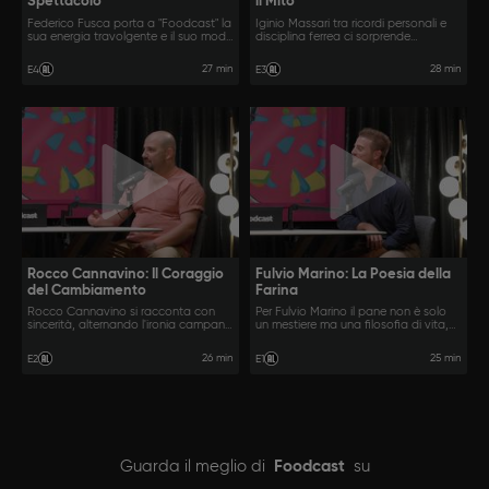
Spettacolo
il Mito
Federico Fusca porta a "Foodcast" la
Iginio Massari tra ricordi personali e
sua energia travolgente e il suo modo
disciplina ferrea ci sorprende
schietto di intendere la cucina.
mostrando il lato meno noto e più
umano del maestro.
27 min
28 min
E4
E3
Rocco Cannavino: Il Coraggio
Fulvio Marino: La Poesia della
del Cambiamento
Farina
Rocco Cannavino si racconta con
Per Fulvio Marino il pane non è solo
sincerità, alternando l'ironia campana
un mestiere ma una filosofia di vita,
a passaggi più intimi e complessi.
fatta di attesa, pazienza e una
passione che sa di autentico.
26 min
25 min
E2
E1
Guarda il meglio di
Foodcast
su