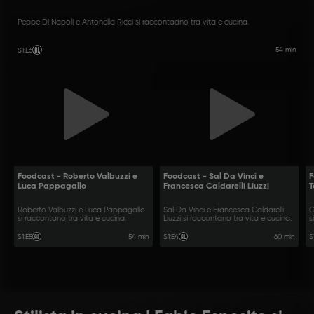
Peppe Di Napoli e Antonella Ricci si raccontadno tra vita e cucina.
54 min
S1
:
E6
Foodcast - Roberto Valbuzzi e
Foodcast - Sal Da Vinci e
F
Luca Pappagallo
Francesca Caldarelli Liuzzi
T
Roberto Valbuzzi e Luca Pappagallo
Sal Da Vinci e Francesca Caldarelli
G
si raccontano tra vita e cucina.
Liuzzi si raccontano tra vita e cucina.
s
54 min
60 min
S1
:
E5
S1
:
E4
S