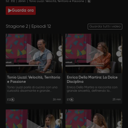
S
2
: E
12
|
26
min
|
Tonio Liuzzi: Velocità, Territorio e Passione
|
Guarda ora
Stagione 2 | Episodi 12
Guarda tutti i video
Tonio Liuzzi: Velocità, Territorio
Enrica Della Martira: La Dolce
e Passione
Disciplina
Tonio Liuzzi parla di cucina con una
Enrica Della Martira si racconta con
curiosità disarmante e grande
grande sincerità, definendo la
naturalezza, muovendosi tra territorio,
pasticceria come un delicato
identità e adrenalina della
equilibrio tra rigore e pura emozione.
26 min
25 min
E12
E11
sperimentazione.