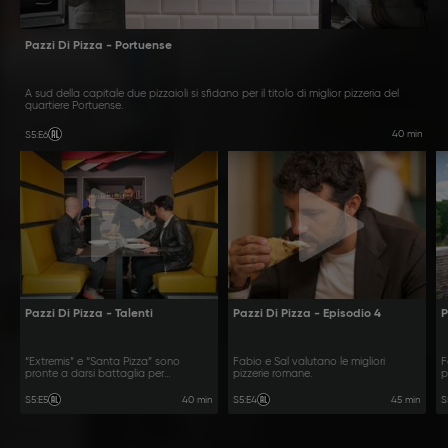
Pazzi Di Pizza - Portuense
A sud della capitale due pizzaioli si sfidano per il titolo di miglior pizzeria del
quartiere Portuense.
40 min
S5
:
E6
Pazzi Di Pizza - Talenti
Pazzi Di Pizza - Episodio 4
P
“Extremis” e “Santa Pizza” sono
Fabio e Sal valutano le migliori
F
pronte a darsi battaglia per
pizzerie romane.
p
aggiudicarsi il titolo di miglior pizzeria
del quartiere Talenti.
40 min
45 min
S5
:
E5
S5
:
E4
S