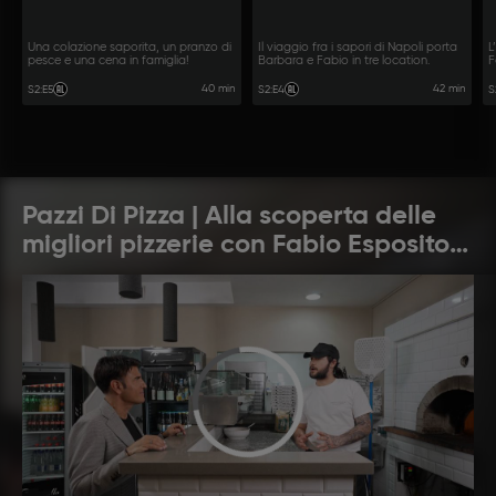
Una colazione saporita, un pranzo di
Il viaggio fra i sapori di Napoli porta
L
pesce e una cena in famiglia!
Barbara e Fabio in tre location.
F
r
40 min
42 min
S2
:
E5
S2
:
E4
S
Pazzi Di Pizza | Alla scoperta delle
migliori pizzerie con Fabio Esposito e
Sal Da Vinci