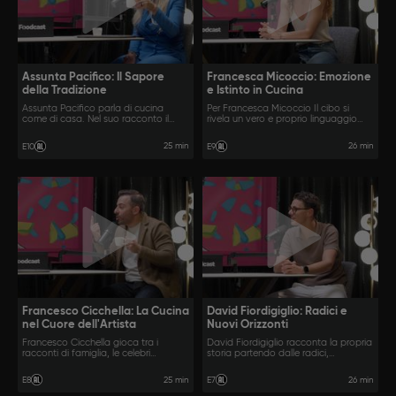
Assunta Pacifico: Il Sapore
Francesca Micoccio: Emozione
della Tradizione
e Istinto in Cucina
Assunta Pacifico parla di cucina
Per Francesca Micoccio Il cibo si
come di casa. Nel suo racconto il
rivela un vero e proprio linguaggio
cibo diventa un vero e proprio atto
personale, attraverso cui esprimere la
d’amore, un modo per tenere vivi i
sua sensibilità e il suo carattere
25 min
26 min
E10
E9
ricordi e la propria identità.
deciso.
Francesco Cicchella: La Cucina
David Fiordigiglio: Radici e
nel Cuore dell'Artista
Nuovi Orizzonti
Francesco Cicchella gioca tra i
David Fiordigiglio racconta la propria
racconti di famiglia, le celebri
storia partendo dalle radici,
imitazioni e i momenti più personali,
attraversando il profondo legame
rivelando un legame con il cibo
con il territorio, per arrivare a nuove e
25 min
26 min
E8
E7
sorprendente e autentico.
audaci visioni gastronomiche.