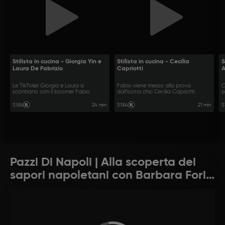
Stilista in cucina - Giorgia Yin e
Stilista in cucina - Cecilia
S
Laura De Fabrizio
Capriotti
Le TikToker Giorgia e Laura si
Fabio viene messo alla prova
C
scontrano con il boomer Fabio.
dall'icona chic Cecilia Capriotti.
s
c
24 min
21 min
S1
:
E6
S1
:
E4
S
Pazzi Di Napoli | Alla scoperta dei
sapori napoletani con Barbara Foria
e Fabio Esposito