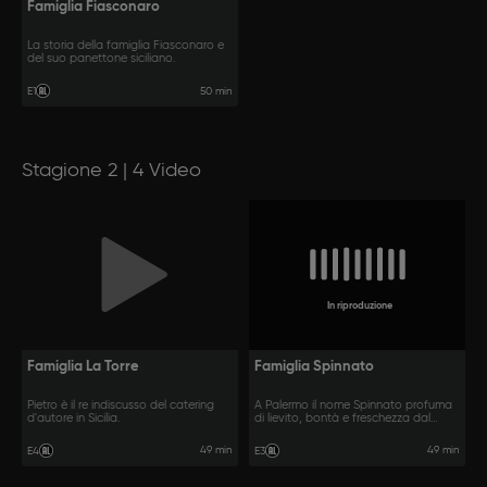
Famiglia Fiasconaro
La storia della famiglia Fiasconaro e
del suo panettone siciliano.
50 min
E1
Stagione 2 | 4 Video
In riproduzione
Famiglia La Torre
Famiglia Spinnato
Pietro è il re indiscusso del catering
A Palermo il nome Spinnato profuma
d'autore in Sicilia.
di lievito, bontà e freschezza dal
1860.
49 min
49 min
E4
E3