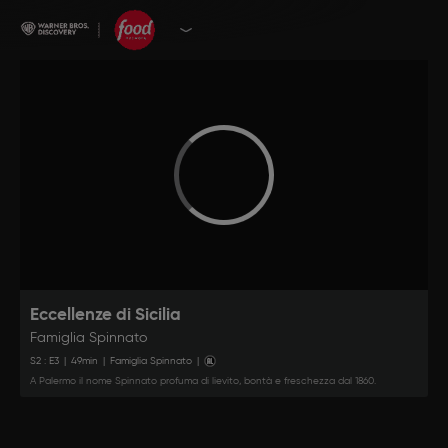
Eccellenze di Sicilia
Famiglia Spinnato
S
2
: E
3
|
49
min
|
Famiglia Spinnato
|
A Palermo il nome Spinnato profuma di lievito, bontà e freschezza dal 1860.