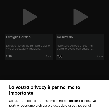
Famiglia Corsino
Da Alfredo
Da oltre 150 anni la famiglia Corsino
Nelle Eolie, Alfredo e i suoi figli
vive di dolcezza e tradizione.
portano avanti con passione
l'attività.
55 min
56 min
E2
E1
La vostra privacy è per noi molto
importante
Se l'utente acconsente, insieme le nostre
affiliate
ai nostri
31
partner possiamo archiviare e accedere ai dati personali