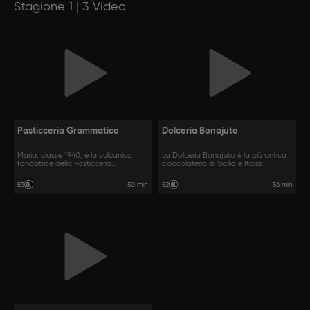
Stagione 1 | 3 Video
Pasticceria Grammatico
Dolceria Bonajuto
Maria, classe 1940, è la vulcanica
La Dolceria Bonajuto è la più antica
fondatrice della Pasticceria
cioccolateria di Sicilia e Italia.
Grammatico.
50 min
56 min
E3
E2