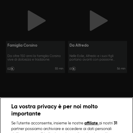
Famiglia Corsino
Da Alfredo
Da oltre 150 anni la famiglia Corsino
Nelle Eolie, Alfredo e i suoi figli
vive di dolcezza e tradizione.
portano avanti con passione
l'attività.
55 min
56 min
E2
E1
La vostra privacy è per noi molto
importante
Se l'utente acconsente, insieme le nostre
affiliate
ai nostri
31
partner possiamo archiviare e accedere ai dati personali