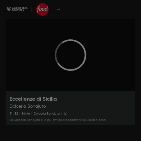
Eccellenze di Sicilia
Dolceria Bonajuto
S
1
: E
2
|
56
min
|
Dolceria Bonajuto
|
La Dolceria Bonajuto è la più antica cioccolateria di Sicilia e Italia.