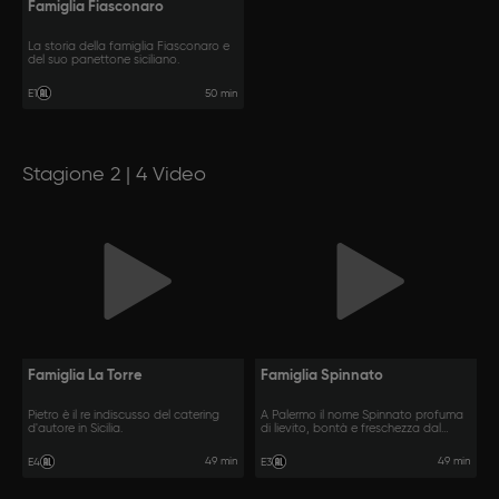
Famiglia Fiasconaro
La storia della famiglia Fiasconaro e
del suo panettone siciliano.
50 min
E1
Stagione 2 | 4 Video
Famiglia La Torre
Famiglia Spinnato
Pietro è il re indiscusso del catering
A Palermo il nome Spinnato profuma
d'autore in Sicilia.
di lievito, bontà e freschezza dal
1860.
49 min
49 min
E4
E3