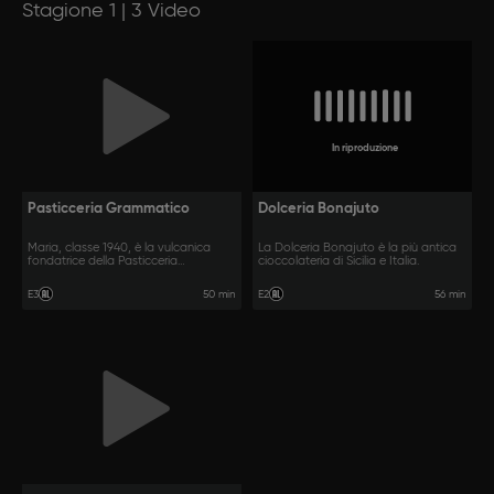
Stagione 1 | 3 Video
In riproduzione
Pasticceria Grammatico
Dolceria Bonajuto
Maria, classe 1940, è la vulcanica
La Dolceria Bonajuto è la più antica
fondatrice della Pasticceria
cioccolateria di Sicilia e Italia.
Grammatico.
50 min
56 min
E3
E2