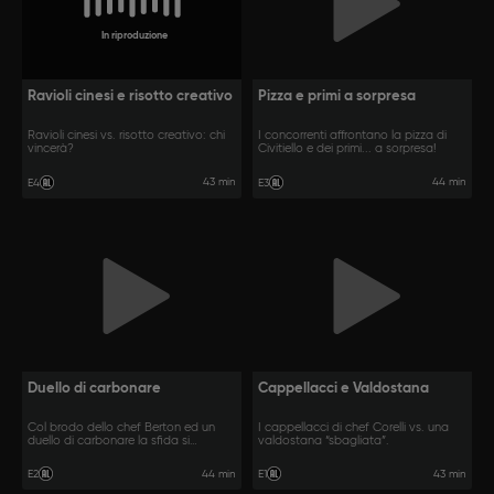
In riproduzione
Ravioli cinesi e risotto creativo
Pizza e primi a sorpresa
Ravioli cinesi vs. risotto creativo: chi
I concorrenti affrontano la pizza di
vincerà?
Civitiello e dei primi... a sorpresa!
43 min
44 min
E4
E3
Duello di carbonare
Cappellacci e Valdostana
Col brodo dello chef Berton ed un
I cappellacci di chef Corelli vs. una
duello di carbonare la sfida si
valdostana “sbagliata”.
infiamma!
44 min
43 min
E2
E1