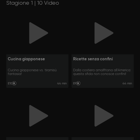
Stagione 1 | 10 Video
Cucina giapponese
Ricette senza confini
Cucina giapponese vs. tiramisù
Dalla costiera amalfitana all'America:
fantasia!
questa sfida non conosce confini!
44 min
44 min
E10
E9