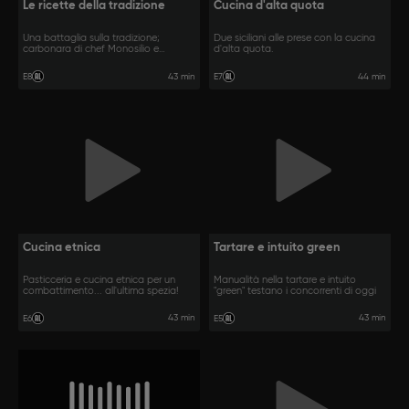
Le ricette della tradizione
Cucina d'alta quota
Una battaglia sulla tradizione;
Due siciliani alle prese con la cucina
carbonara di chef Monosilio e
d'alta quota.
caponata!
43 min
44 min
E8
E7
Cucina etnica
Tartare e intuito green
Pasticceria e cucina etnica per un
Manualità nella tartare e intuito
combattimento... all'ultima spezia!
"green" testano i concorrenti di oggi
43 min
43 min
E6
E5